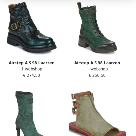
Airstep A.S.98 Laarzen
Airstep A.S.98 Laarzen
1 webshop
1 webshop
DIBLA BUCKLE
A89214-101-6906
€ 274,50
€ 256,50