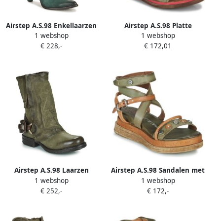
Airstep A.S.98 Enkellaarzen
Airstep A.S.98 Platte
1 webshop
1 webshop
FRIDA BOOTS
sandalen BUSA MID
€ 228,-
€ 172,01
Airstep A.S.98 Laarzen
Airstep A.S.98 Sandalen met
1 webshop
1 webshop
SAINT EC
sleehak LAGOS
€ 252,-
€ 172,-