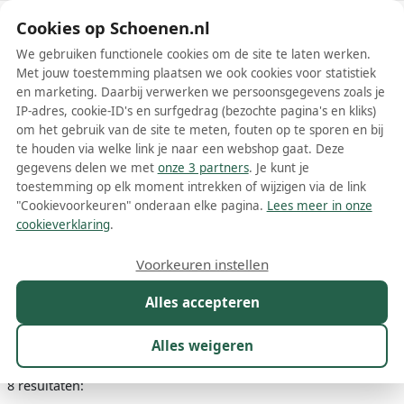
Schoenen.nl
Cookies op Schoenen.nl
We gebruiken functionele cookies om de site te laten werken.
Met jouw toestemming plaatsen we ook cookies voor statistiek
en marketing. Daarbij verwerken we persoonsgegevens zoals je
IP-adres, cookie-ID's en surfgedrag (bezochte pagina's en kliks)
om het gebruik van de site te meten, fouten op te sporen en bij
Wis filters
Alle filters
te houden via welke link je naar een webshop gaat. Deze
gegevens delen we met
onze 3 partners
. Je kunt je
Groene Airstep / A.S.98
toestemming op elk moment intrekken of wijzigen via de link
damesschoenen
"Cookievoorkeuren" onderaan elke pagina.
Lees meer in onze
cookieverklaring
.
Meer lezen
Voorkeuren instellen
Boots
Enkellaarsjes
Laarzen
Sandalen
Alles accepteren
Maat
Merk
1
Kleur
1
Prijs
Materiaal
Alles weigeren
8 resultaten: