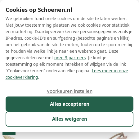
Schoenen.nl
Cookies op Schoenen.nl
We gebruiken functionele cookies om de site te laten werken.
Met jouw toestemming plaatsen we ook cookies voor statistiek
en marketing. Daarbij verwerken we persoonsgegevens zoals je
IP-adres, cookie-ID's en surfgedrag (bezochte pagina's en kliks)
om het gebruik van de site te meten, fouten op te sporen en bij
Wis filters
Alle filters
te houden via welke link je naar een webshop gaat. Deze
gegevens delen we met
onze 3 partners
. Je kunt je
Beige Albano damesschoenen
toestemming op elk moment intrekken of wijzigen via de link
"Cookievoorkeuren" onderaan elke pagina.
Lees meer in onze
Meer lezen
cookieverklaring
.
Boots
Enkellaarsjes
Laarzen
Muiltjes
Pumps
Sandal
Voorkeuren instellen
Alles accepteren
Maat
Merk
1
Kleur
1
Prijs
Materiaal
Alles weigeren
21 resultaten:
2%