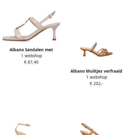
Albano Sandalen met
1 webshop
hakken 5578
€ 87,40
Albano Muiltjes verfraaid
1 webshop
met gesp Beige
€ 202,-