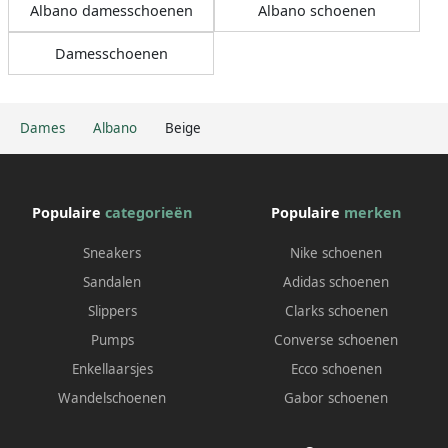
Albano damesschoenen
Albano schoenen
Damesschoenen
Dames
Albano
Beige
Populaire
categorieën
Populaire
merken
Sneakers
Nike schoenen
Sandalen
Adidas schoenen
Slippers
Clarks schoenen
Pumps
Converse schoenen
Enkellaarsjes
Ecco schoenen
Wandelschoenen
Gabor schoenen