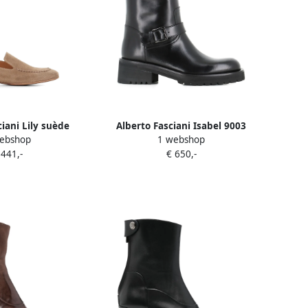
ciani Lily suède
Alberto Fasciani Isabel 9003
ebshop
1 webshop
ers Beige
bikerlaarzen met gespband
 441,-
€ 650,-
Zwart