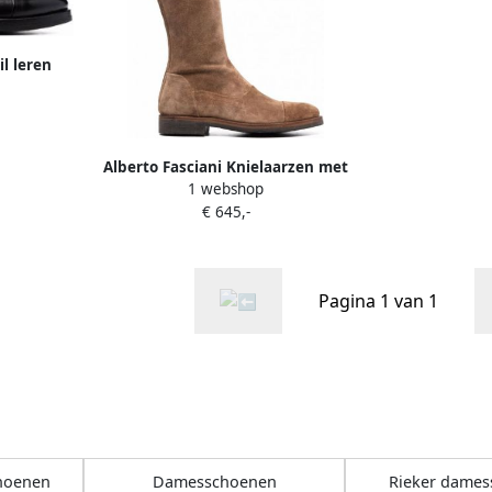
l leren
Alberto Fasciani Knielaarzen met
1 webshop
rits Beige
€ 645,-
Pagina 1 van 1
choenen
Damesschoenen
Rieker dame