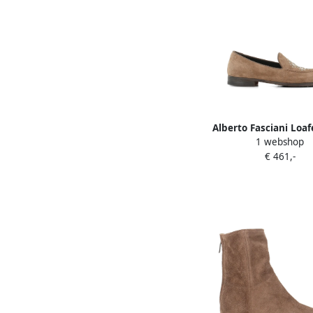
Alberto Fasciani Loa
1 webshop
studs Beige
€ 461,-