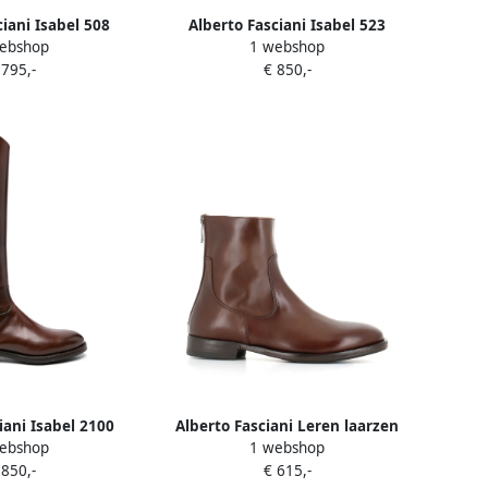
ciani Isabel 508
Alberto Fasciani Isabel 523
ebshop
1 webshop
en Bruin
laarzen Zwart
 795,-
€ 850,-
iani Isabel 2100
Alberto Fasciani Leren laarzen
ebshop
1 webshop
en Bruin
Bruin
 850,-
€ 615,-