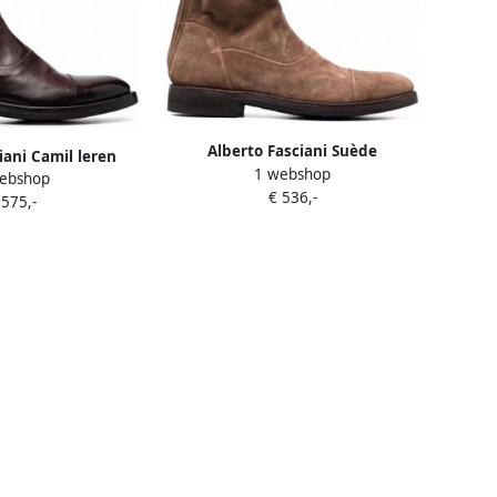
Alberto Fasciani Suède
iani Camil leren
1 webshop
enkellaarzen Bruin
ebshop
en Bruin
€ 536,-
 575,-