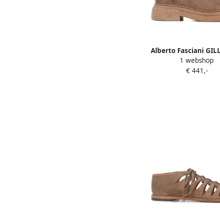
Alberto Fasciani GIL
1 webshop
laarzen met rits B
€ 441,-