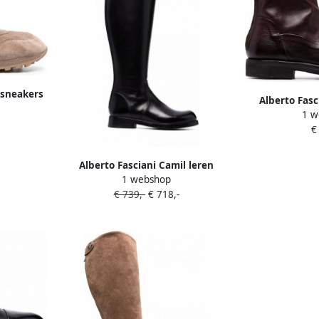
 sneakers
Alberto Fasc
1 w
laarz
€
Alberto Fasciani Camil leren
1 webshop
laarzen Zwart
€ 739,-
€ 718,-