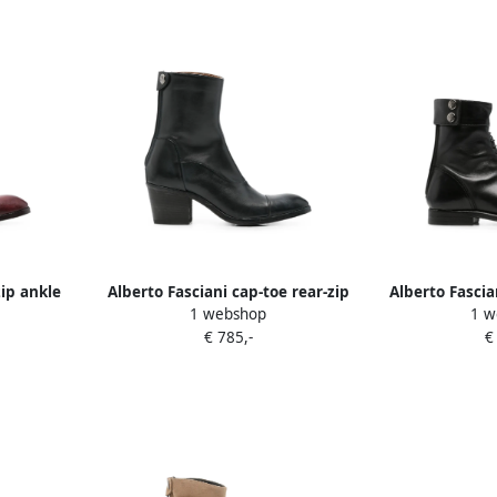
zip ankle
Alberto Fasciani cap-toe rear-zip
Alberto Fascia
1 webshop
1 w
boots Blauw
detail 
€ 785,-
€