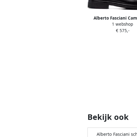
Alberto Fasciani Cami
1 webshop
laarzen Zwart
€ 575,-
Bekijk ook
Alberto Fasciani s