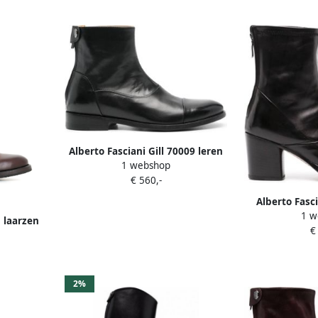
Alberto Fasciani Gill 70009 leren
1 webshop
laarzen Zwart
€ 560,-
Alberto Fasc
1 w
enkella
n laarzen
€
2%