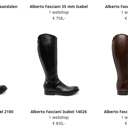
 sandalen
Alberto Fasciani 35 mm Isabel
Alberto Fas
1 webshop
1 w
90002 laarzen Zwart
laarz
€ 758,-
€
el 2100
Alberto Fasciani Isabel 14026
Alberto Fasc
1 webshop
1 w
laarzen Zwart
laarz
€ 850,-
€