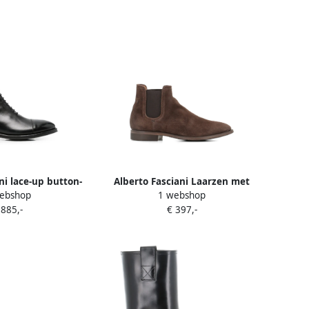
ni lace-up button-
Alberto Fasciani Laarzen met
ebshop
1 webshop
boots Zwart
platte zool Bruin
 885,-
€ 397,-