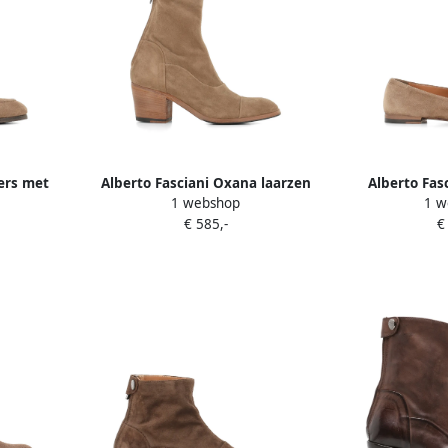
fers met
Alberto Fasciani Oxana laarzen
Alberto Fas
1 webshop
1 w
met rits Beige
loaf
€ 585,-
€