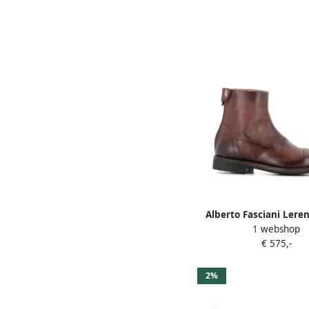
Alberto Fasciani Lere
1 webshop
Bruin
€ 575,-
2%