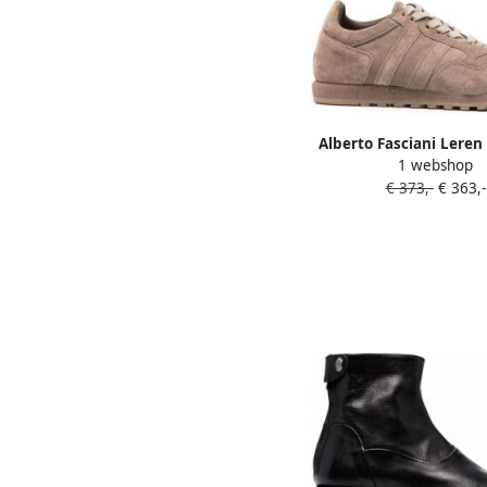
Alberto Fasciani Leren
1 webshop
Beige
€ 373,-
€ 363,-