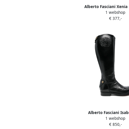
Alberto Fasciani Xenia
1 webshop
Beige
€ 377,-
Alberto Fasciani Isab
1 webshop
laarzen Zwart
€ 850,-