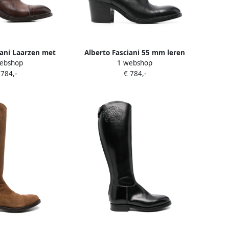
iani Laarzen met
Alberto Fasciani 55 mm leren
ebshop
1 webshop
en rits Bruin
laarzen met blokhak Zwart
 784,-
€ 784,-