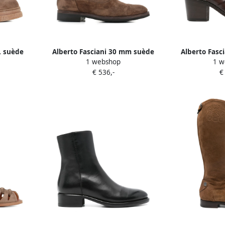
L suède
Alberto Fasciani 30 mm suède
Alberto Fasc
1 webshop
1 w
ruin
laarzen met ritssluiting Bruin
blokhak 
€ 536,-
€