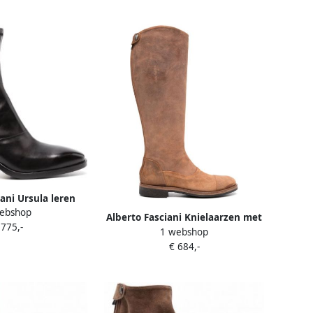
iani Ursula leren
ebshop
arzen Zwart
Alberto Fasciani Knielaarzen met
 775,-
1 webshop
rits Bruin
€ 684,-