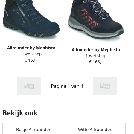
Allrounder by Mephisto
Allrounder by Mephisto
1 webshop
Wandelschoenen NORIKA
1 webshop
Wandelschoenen SATIKA
€ 169,-
TEX
€ 166,-
TEX
Pagina 1 van 1
Bekijk ook
Beige Allrounder
Witte Allrounder