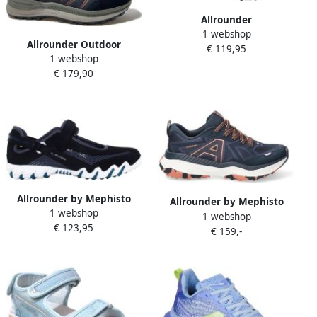
Allrounder
1 webshop
NIRO~~~~~~~~~~~~~~~~~~~~~~~
Allrounder Outdoor
€ 119,95
Blauw
1 webshop
Wandelschoen Satika TEX
€ 179,90
Blauw 5½ 38½
Allrounder by Mephisto
Allrounder by Mephisto
1 webshop
Lage Sneakers
1 webshop
Lage Sneakers ARIVA
€ 123,95
€ 159,-