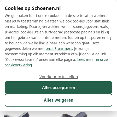
Schoenen.nl
Cookies op Schoenen.nl
We gebruiken functionele cookies om de site te laten werken.
Met jouw toestemming plaatsen we ook cookies voor statistiek
en marketing. Daarbij verwerken we persoonsgegevens zoals je
IP-adres, cookie-ID's en surfgedrag (bezochte pagina's en kliks)
om het gebruik van de site te meten, fouten op te sporen en bij
Wis filters
Alle filters
te houden via welke link je naar een webshop gaat. Deze
gegevens delen we met
onze 3 partners
. Je kunt je
Blauwe Allrounder damesschoenen
toestemming op elk moment intrekken of wijzigen via de link
"Cookievoorkeuren" onderaan elke pagina.
Lees meer in onze
Meer lezen
cookieverklaring
.
Bandschoenen
Loafers
Sandalen
Slippers
Sneakers
Voorkeuren instellen
Alles accepteren
Maat
Merk
1
Kleur
1
Prijs
Materiaal
Alles weigeren
36 resultaten: