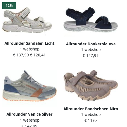
12%
Allrounder Sandalen Licht
Allrounder Donkerblauwe
1 webshop
Grijs Itsme
1 webshop
Wandelsandaal
€ 137,99
€ 120,41
€ 127,99
Allrounder Bandschoen Niro
Allrounder Venice Silver
1 webshop
Street Nimbus Cloud
1 webshop
Grey Sneaker
€ 119,-
Lichtblauw
€ 142,99