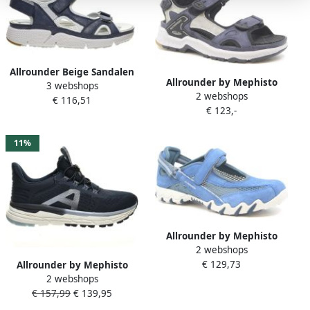
Allrounder Beige Sandalen
Allrounder by Mephisto
3 webshops
met Bandjes voor Dames
2 webshops
Wandelschoenen
€ 116,51
€ 123,-
11%
Allrounder by Mephisto
2 webshops
Allrounder NIRO SUEDE
€ 129,73
Blauw
Allrounder by Mephisto
2 webshops
Lage Sneakers TERRA
€ 157,99
€ 139,95