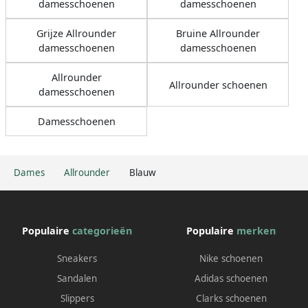
damesschoenen
damesschoenen
Grijze Allrounder
Bruine Allrounder
damesschoenen
damesschoenen
Allrounder
Allrounder schoenen
damesschoenen
Damesschoenen
Dames
Allrounder
Blauw
Populaire
categorieën
Populaire
merken
Sneakers
Nike schoenen
Sandalen
Adidas schoenen
Slippers
Clarks schoenen