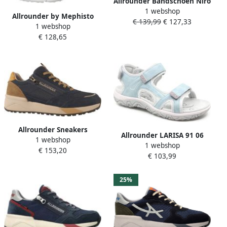
Allrounder Bandschoen Niro
1 webshop
Jeans
Allrounder by Mephisto
€ 139,99
€ 127,33
1 webshop
Sandalen met sleehak
€ 128,65
Allrounder Sneakers
Allrounder LARISA 91 06
1 webshop
Scarmaro Dress Blue
1 webshop
Lichtblauwe dames
€ 153,20
€ 103,99
wandelsandalen
25%