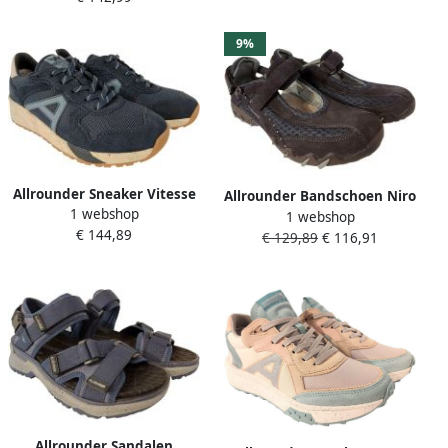
9%
Allrounder Sneaker Vitesse
Allrounder Bandschoen Niro
1 webshop
2 Dress Blue
1 webshop
Eclipse Donkerblauw
€ 144,89
€ 129,89
€ 116,91
Allrounder Sandalen