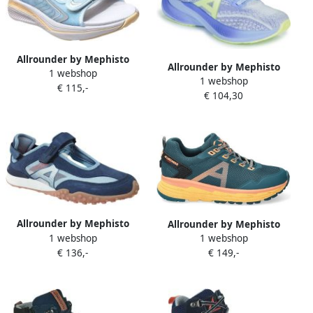
Allrounder by Mephisto
Allrounder by Mephisto
1 webshop
Sandalen met sleehak
1 webshop
Hardloopschoenen NOLIMIT
€ 115,-
Fantasia
€ 104,30
Allrounder by Mephisto
Allrounder by Mephisto
1 webshop
1 webshop
Lage Sneakers Kioto
Tennisschoenen TRACE TEX
€ 136,-
€ 149,-