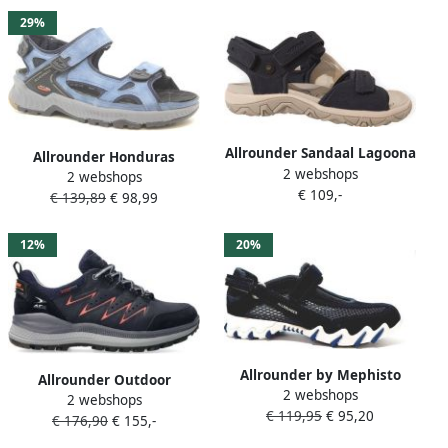
29%
Allrounder Sandaal Lagoona
Allrounder Honduras
2 webshops
Mood Indigo Blauw
2 webshops
Sandaal Blauw
€ 109,-
€ 139,89
€ 98,99
Verwisselbaar Voetbed
12%
20%
Allrounder by Mephisto
Allrounder Outdoor
2 webshops
Allrounder Bandschoen Niro
2 webshops
Wandelschoen Seja TEX
€ 119,95
€ 95,20
Ocean Stargazer Blauw
€ 176,90
€ 155,-
Eclipse Donkerblauw 5½
38½