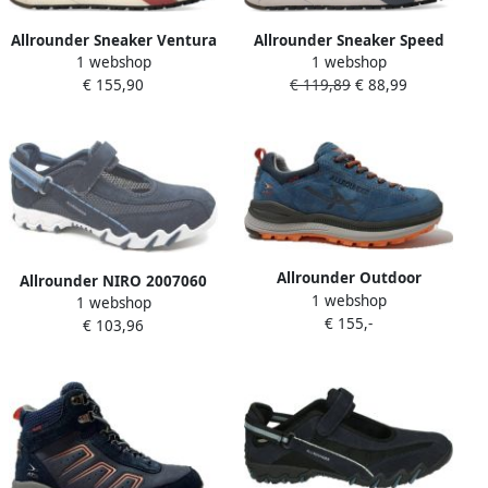
Allrounder Sneaker Ventura
Allrounder Sneaker Speed
1 webshop
1 webshop
Tex Denim Blauw Suède
Midnight Blauw 8½ 42½
€ 155,90
€ 119,89
€ 88,99
Mesh 5½ 38½
Allrounder Outdoor
Allrounder NIRO 2007060
1 webshop
Wandelschoen Silvretta TEX
1 webshop
Jeansblauw sportieve
€ 155,-
Jeans Blauw 7½
€ 103,96
dames bandschoen