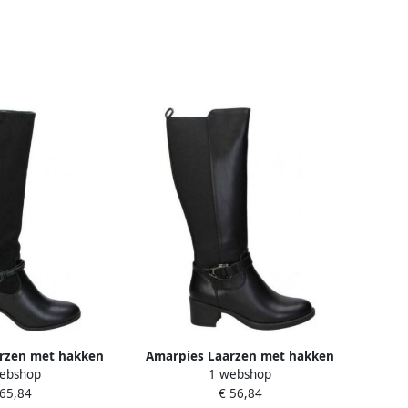
rzen met hakken
Amarpies Laarzen met hakken
ebshop
1 webshop
14093
114092
 65,84
€ 56,84