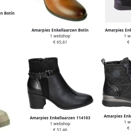
n Botín
taupe
Amarpies Enkellaarzen Botín
Amarpies Enk
1 webshop
1 w
señora 29521 asy cuero
€ 65,61
€
Amarpies Enk
Amarpies Enkellaarzen 114103
1 w
1 webshop
€
€ 52,46