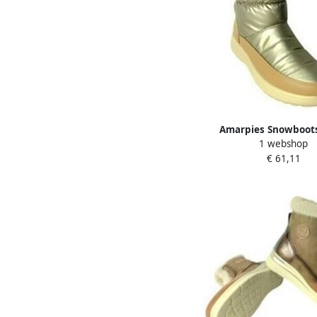
Amarpies Snowboots
1 webshop
señora 29357 atl 
€ 61,11