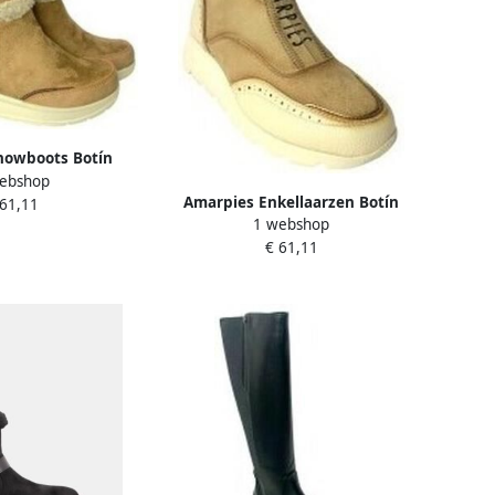
nowboots Botín
ebshop
355 atl taupe
Amarpies Enkellaarzen Botín
 61,11
1 webshop
señora 29419 amd taupe
€ 61,11