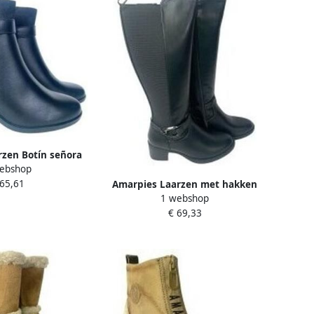
zen Botín señora
ebshop
asy negro
 65,61
Amarpies Laarzen met hakken
1 webshop
Bota señora 29510 azs negro
€ 69,33