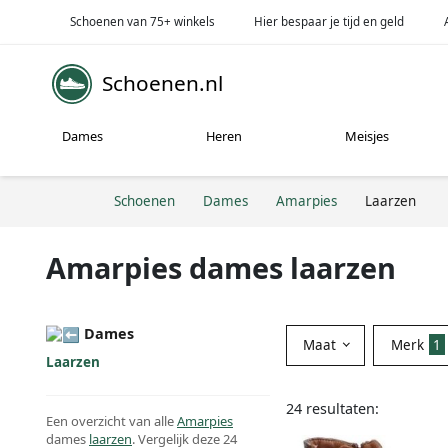
Schoenen van 75+ winkels
Hier bespaar je tijd en geld
Schoenen.nl
Dames
Heren
Meisjes
Schoenen
Dames
Amarpies
Laarzen
Amarpies dames laarzen
Dames
Maat
Merk
1
Laarzen
24 resultaten:
Een overzicht van alle
Amarpies
dames
laarzen
. Vergelijk deze 24