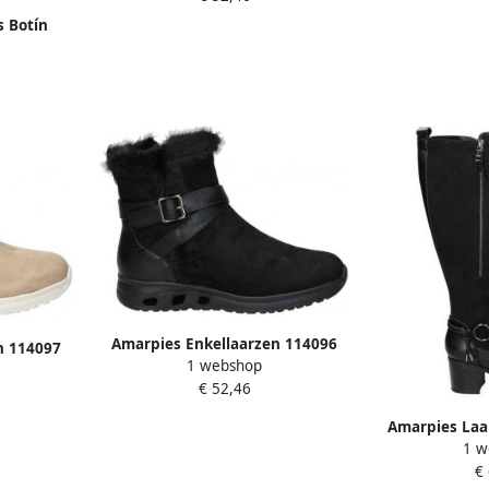
 Botín
beig
Amarpies Enkellaarzen 114096
n 114097
1 webshop
€ 52,46
Amarpies Laa
1 w
1
€