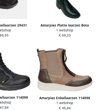
ellaarzen 29431
Amarpies Platte laarzen Bota
ebshop
1 webshop
señora 29511 azs negro
 69,95
€ 69,33
ellaarzen 114099
Amarpies Enkellaarzen 114098
ebshop
1 webshop
 47,84
€ 46,84