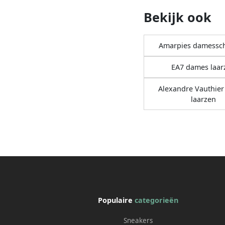
Bekijk ook
Amarpies damessc
EA7 dames laar
Alexandre Vauthie
laarzen
Populaire
categorieën
Sneakers