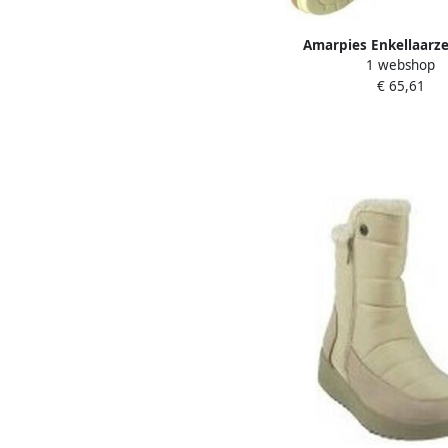
Amarpies Enkellaarze
1 webshop
señora 29423 amd 
€ 65,61