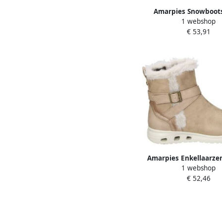
Amarpies Snowboots
1 webshop
señora 25475 ajh 
€ 53,91
Amarpies Enkellaarze
1 webshop
€ 52,46