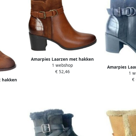
Amarpies Laarzen met hakken
1 webshop
114104
Amarpies Laar
€ 52,46
1 w
29521 
€
t hakken