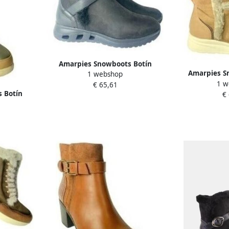
Amarpies Snowboots Botín
Amarpies S
1 webshop
señora 29413 amd negro
1 w
señora 29
€ 65,61
 Botín
€
beig