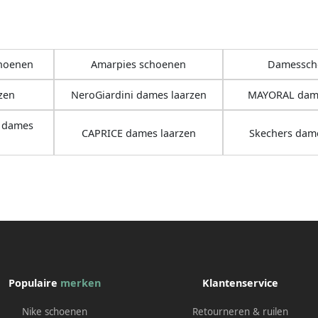
hoenen
Amarpies schoenen
Damessch
zen
NeroGiardini dames laarzen
MAYORAL dame
r dames
CAPRICE dames laarzen
Skechers dame
Populaire
merken
Klantenservice
Nike schoenen
Retourneren & ruilen