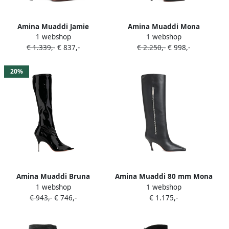
Amina Muaddi Jamie
Amina Muaddi Mona
1 webshop
1 webshop
enkellaarzen Zwart
laarzen met vierkante neus
€ 1.339,-
€ 837,-
€ 2.250,-
€ 998,-
en rits Zwart
20%
Amina Muaddi Bruna
Amina Muaddi 80 mm Mona
1 webshop
1 webshop
laarzen met hak Zwart
laarzen Zwart
€ 943,-
€ 746,-
€ 1.175,-