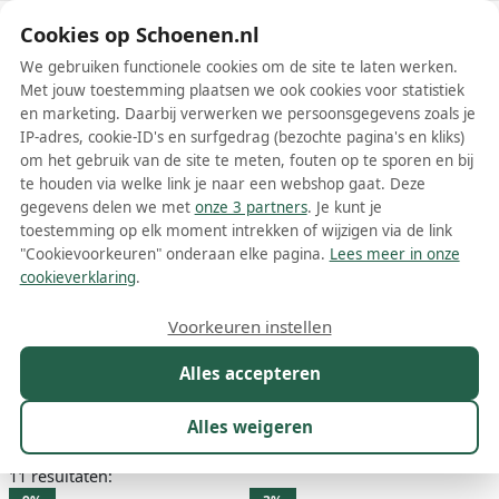
Schoenen.nl
Cookies op Schoenen.nl
We gebruiken functionele cookies om de site te laten werken.
Met jouw toestemming plaatsen we ook cookies voor statistiek
en marketing. Daarbij verwerken we persoonsgegevens zoals je
IP-adres, cookie-ID's en surfgedrag (bezochte pagina's en kliks)
om het gebruik van de site te meten, fouten op te sporen en bij
Wis filters
Alle filters
te houden via welke link je naar een webshop gaat. Deze
gegevens delen we met
onze 3 partners
. Je kunt je
Zwarte Amina Muaddi dames
toestemming op elk moment intrekken of wijzigen via de link
laarzen
"Cookievoorkeuren" onderaan elke pagina.
Lees meer in onze
cookieverklaring
.
Meer lezen
Voorkeuren instellen
Overknee laarzen
Alles accepteren
Maat
Merk
1
Kleur
1
Prijs
Materiaal
Alles weigeren
11 resultaten: