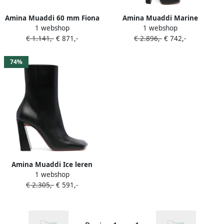
Amina Muaddi 60 mm Fiona
Amina Muaddi Marine
1 webshop
1 webshop
laarzen Zwart
95mm knielaarzen Zwart
€ 1.141,-
€ 871,-
€ 2.896,-
€ 742,-
74%
Amina Muaddi Ice leren
1 webshop
enkellaarzen Zwart
€ 2.305,-
€ 591,-