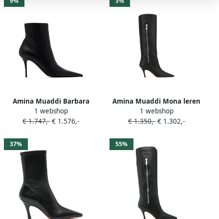
9%
3%
Amina Muaddi Barbara
Amina Muaddi Mona leren
1 webshop
1 webshop
stiletto leren laarzen Zwart
laarzen met rits Zwart
€ 1.747,-
€ 1.576,-
€ 1.350,-
€ 1.302,-
37%
55%