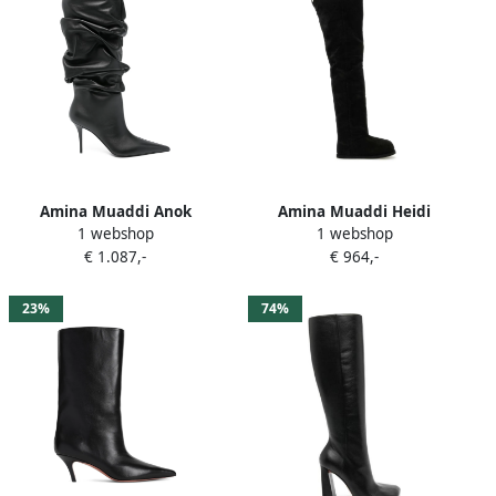
Amina Muaddi Anok
Amina Muaddi Heidi
1 webshop
1 webshop
enkellaarzen met hak Zwart
overknee laarzen Zwart
€ 1.087,-
€ 964,-
23%
74%