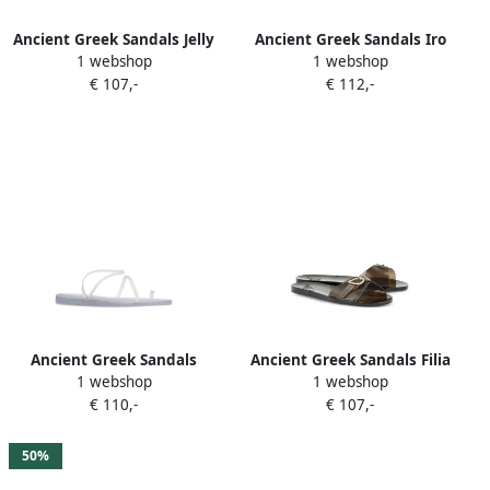
Ancient Greek Sandals Jelly
Ancient Greek Sandals Iro
1 webshop
1 webshop
teenslippers Wit
ballerina's met schelpen
€ 107,-
€ 112,-
Wit
Ancient Greek Sandals
Ancient Greek Sandals Filia
1 webshop
1 webshop
Eleftheria sandalen met
slippers met gesp Wit
€ 110,-
€ 107,-
glitters Wit
50%