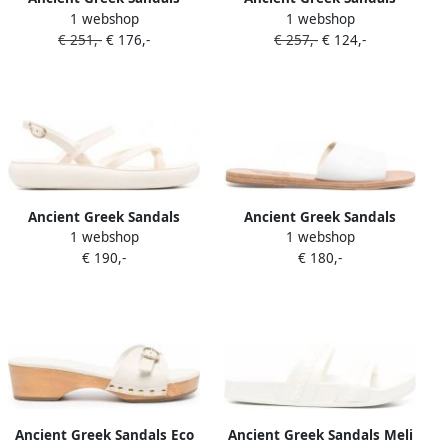
1 webshop
1 webshop
Slippers met open neus Wit
Latria sandalen met gesp
€ 251,-
€ 176,-
€ 257,-
€ 124,-
Wit
Ancient Greek Sandals
Ancient Greek Sandals
1 webshop
1 webshop
Sandalen met gekruiste
Sandalen met open neus
€ 190,-
€ 180,-
bandjes Wit
Wit
Ancient Greek Sandals Eco
Ancient Greek Sandals Meli