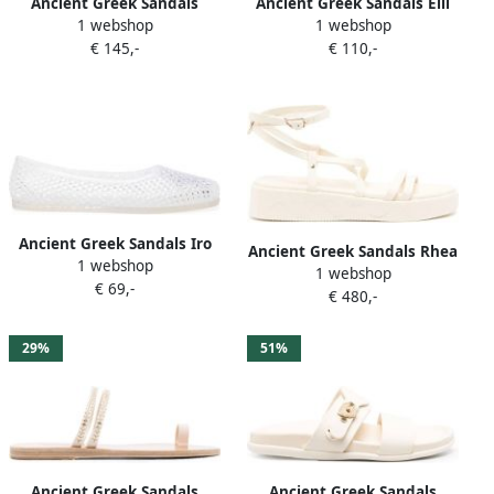
Ancient Greek Sandals
Ancient Greek Sandals Elli
1 webshop
1 webshop
Saionara Jelly teenslippers
jelly ballerina's Wit
€ 145,-
€ 110,-
Wit
Ancient Greek Sandals Iro
Ancient Greek Sandals Rhea
1 webshop
jelly ballerina's Wit
1 webshop
leren sandalen Wit
€ 69,-
€ 480,-
29%
51%
Ancient Greek Sandals
Ancient Greek Sandals