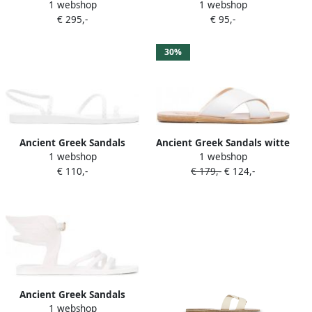
1 webshop
1 webshop
Nappa klompen Wit
slippers met dubbele
€ 295,-
€ 95,-
bandjes Wit
30%
Ancient Greek Sandals
Ancient Greek Sandals witte
1 webshop
1 webshop
Eleftheria jelly sandalen Wit
Thaise leren sandalen
€ 110,-
€ 179,-
€ 124,-
Ancient Greek Sandals
1 webshop
Ikaria sandalen Wit