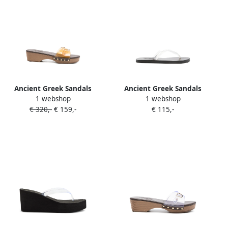
Ancient Greek Sandals
Ancient Greek Sandals
1 webshop
1 webshop
Omonia sandalen met
Saionara jelly teenslippers
€ 320,-
€ 159,-
€ 115,-
gespdetail Wit
met leren zool Wit