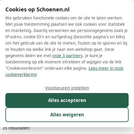
Schoenen.nl
Cookies op Schoenen.nl
We gebruiken functionele cookies om de site te laten werken.
Met jouw toestemming plaatsen we ook cookies voor statistiek
en marketing. Daarbij verwerken we persoonsgegevens zoals je
IP-adres, cookie-ID's en surfgedrag (bezochte pagina's en kliks)
om het gebruik van de site te meten, fouten op te sporen en bij
Wis filters
Alle filters
te houden via welke link je naar een webshop gaat. Deze
gegevens delen we met
onze 3 partners
. Je kunt je
Witte Ancient Greek Sandals
toestemming op elk moment intrekken of wijzigen via de link
damesschoenen
"Cookievoorkeuren" onderaan elke pagina.
Lees meer in onze
cookieverklaring
.
Meer lezen
Voorkeuren instellen
Ballerinas
Sandalen
Slippers
Alles accepteren
Maat
Merk
1
Kleur
1
Prijs
Materiaal
Alles weigeren
35 resultaten: