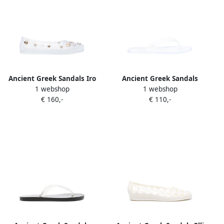
Ancient Greek Sandals Iro
Ancient Greek Sandals
1 webshop
1 webshop
ballerina's Wit
Doorzichtige teenslippers
€ 160,-
€ 110,-
Wit