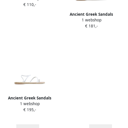
€ 110,-
Ancient Greek Sandals
1 webshop
white Desmos double strap
€ 181,-
leather sandals Wit
Ancient Greek Sandals
1 webshop
Eleftheria jelly sandalen Wit
€ 195,-