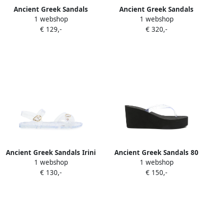
Ancient Greek Sandals
Ancient Greek Sandals
1 webshop
1 webshop
Sandalen met sleehak Wit
Omonia klompen Wit
€ 129,-
€ 320,-
Ancient Greek Sandals Irini
Ancient Greek Sandals 80
1 webshop
1 webshop
sandalen Wit
mm Etheria sandalen Wit
€ 130,-
€ 150,-