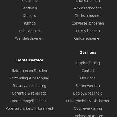
Sneakers
Nike schoenen
Sandalen
Adidas schoenen
Slippers
Clarks schoenen
Pumps
Converse schoenen
Enkellaarsjes
Ecco schoenen
Wandelschoenen
Gabor schoenen
Over ons
Klantenservice
Inspiratie blog
Retourneren & ruilen
Contact
Verzending & bezorging
Over ons
Status van bestelling
Samenwerken
Garantie & reparatie
Betrouwbaarheid
Betaalmogelijkheden
Privacybeleid
&
Disclaimer
Voorraad & beschikbaarheid
Cookieverklaring
Cookievoorkeuren