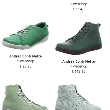
1 webshop
€ 114,-
Andrea Conti Nette
1 webshop
Schoenen
Andrea Conti Nette
€ 93,95
1 webshop
Schoenen
€ 113,95