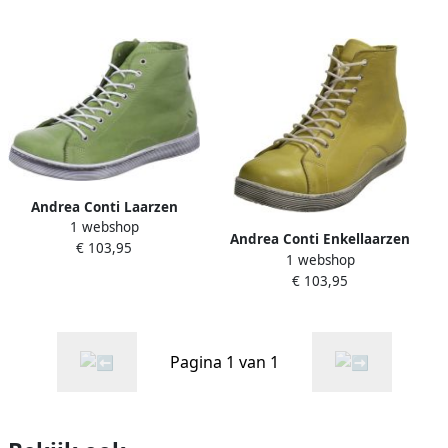
Andrea Conti Laarzen
1 webshop
Andrea Conti Enkellaarzen
€ 103,95
1 webshop
€ 103,95
Pagina 1 van 1