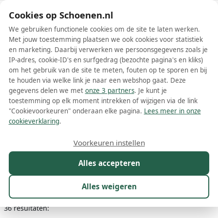
Schoenen.nl
Cookies op Schoenen.nl
We gebruiken functionele cookies om de site te laten werken.
Met jouw toestemming plaatsen we ook cookies voor statistiek
en marketing. Daarbij verwerken we persoonsgegevens zoals je
IP-adres, cookie-ID's en surfgedrag (bezochte pagina's en kliks)
om het gebruik van de site te meten, fouten op te sporen en bij
Wis filters
Alle filters
te houden via welke link je naar een webshop gaat. Deze
gegevens delen we met
onze 3 partners
. Je kunt je
Groene Andrea Conti
toestemming op elk moment intrekken of wijzigen via de link
damesschoenen
"Cookievoorkeuren" onderaan elke pagina.
Lees meer in onze
cookieverklaring
.
Meer lezen
Voorkeuren instellen
Boots
Enkellaarsjes
Laarzen
Sandalen
Sneakers
Alles accepteren
Maat
Merk
1
Kleur
1
Prijs
Winkel
Alles weigeren
36 resultaten: