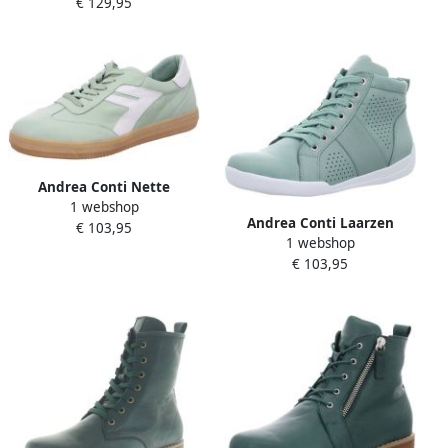
€ 129,95
Andrea Conti Nette
1 webshop
Schoenen
Andrea Conti Laarzen
€ 103,95
1 webshop
€ 103,95