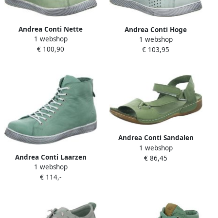
Andrea Conti Nette
Andrea Conti Hoge
1 webshop
Schoenen
1 webshop
Sneakers
€ 100,90
€ 103,95
Andrea Conti Sandalen
1 webshop
Andrea Conti Laarzen
€ 86,45
1 webshop
€ 114,-