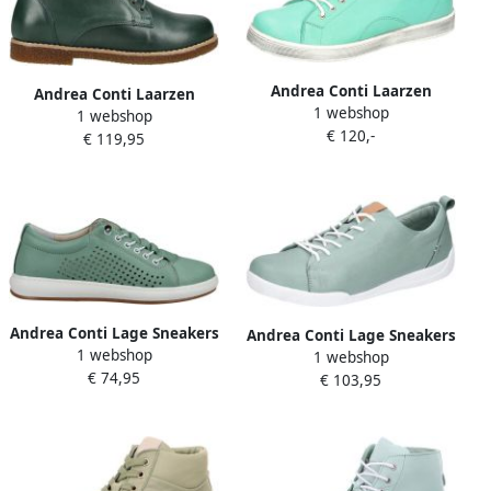
Andrea Conti Laarzen
Andrea Conti Laarzen
1 webshop
1 webshop
Enkellaarzen
€ 120,-
€ 119,95
Andrea Conti Lage Sneakers
Andrea Conti Lage Sneakers
1 webshop
Sneaker
1 webshop
€ 74,95
€ 103,95