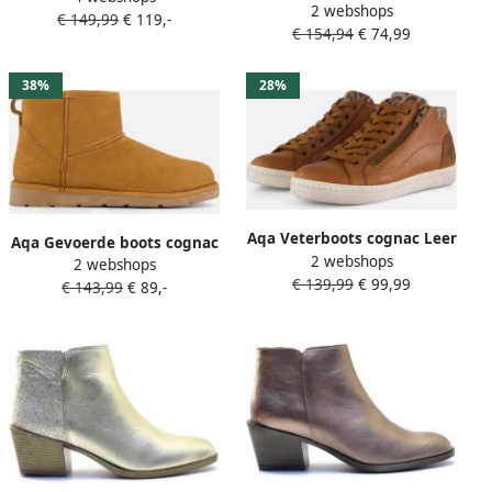
2 webshops
A8749~~~~~~~~~~~~~~~~~~~~~~
€ 149,99
€ 119,-
€ 154,94
€ 74,99
Laarsjes Grijs
38%
28%
Aqa Veterboots cognac Leer
Aqa Gevoerde boots cognac
2 webshops
2 webshops
Nubuck Dames
€ 139,99
€ 99,99
€ 143,99
€ 89,-