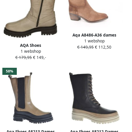
Aqa A8486-A36 dames
1 webshop
enkellaarzen sportief beige
AQA Shoes
€ 149,95
€ 112,50
1 webshop
A8645~~~~~~~~~~~~~~~~~~~~~~~~~
€ 179,95
€ 149,-
Laarsjes Taupe
58%
Aqa Shoes A8213 Dames
Aqa Shoes A8212 Dames