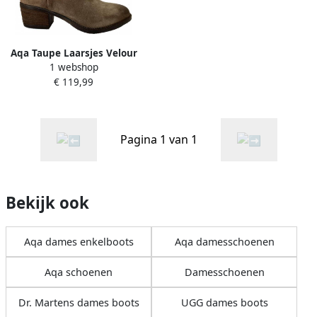
Aqa Taupe Laarsjes Velour
1 webshop
Elmwood
€ 119,99
Pagina 1 van 1
Bekijk ook
Aqa dames enkelboots
Aqa damesschoenen
Aqa schoenen
Damesschoenen
Dr. Martens dames boots
UGG dames boots