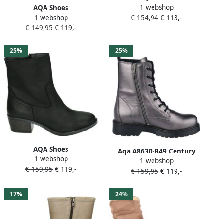
1 webshop
A8745~~~~~~~~~~~~~~~~~~~~~~
AQA Shoes
€ 154,94
€ 113,-
1 webshop
Laarsjes Wit beige
A8749~~~~~~~~~~~~~~~~~~~~~~~~~
€ 149,95
€ 119,-
Laarsjes Wit beige
25%
25%
AQA Shoes
Aqa A8630-B49 Century
1 webshop
A8663~~~~~~~~~~~~~~~~~~~~~~~~~
1 webshop
Fusile
€ 159,95
€ 119,-
Laarsjes Zwart
€ 159,95
€ 119,-
17%
24%