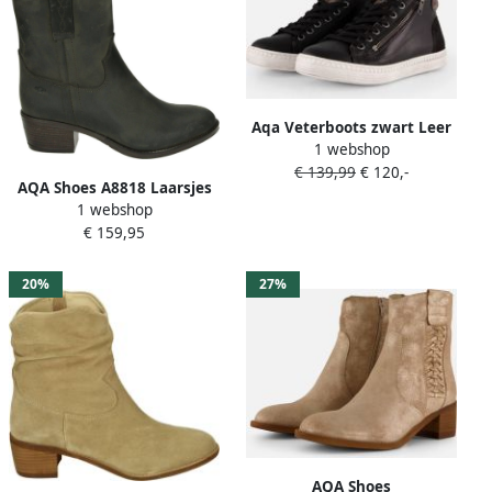
Aqa Veterboots zwart Leer
1 webshop
€ 139,99
€ 120,-
AQA Shoes A8818 Laarsjes
1 webshop
Grijs
€ 159,95
20%
27%
AQA Shoes