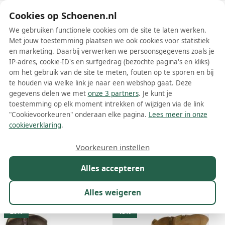
Schoenen.nl
Cookies op Schoenen.nl
We gebruiken functionele cookies om de site te laten werken.
Met jouw toestemming plaatsen we ook cookies voor statistiek
en marketing. Daarbij verwerken we persoonsgegevens zoals je
IP-adres, cookie-ID's en surfgedrag (bezochte pagina's en kliks)
om het gebruik van de site te meten, fouten op te sporen en bij
Wis filters
Alle filters
te houden via welke link je naar een webshop gaat. Deze
gegevens delen we met
onze 3 partners
. Je kunt je
Aqa dames boots
toestemming op elk moment intrekken of wijzigen via de link
"Cookievoorkeuren" onderaan elke pagina.
Lees meer in onze
Meer lezen
cookieverklaring
.
Chelsea boots
Enkelboots
Veterboots
Voorkeuren instellen
Alles accepteren
Maat
Merk
1
Kleur
Prijs
Materiaal
Alles weigeren
29 resultaten:
20%
13%