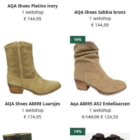
AQA Shoes Platino ivory
1 webshop
AQA Shoes Sabbia brons
kort laarsje A8919 B75B82
1 webshop
€ 144,99
kort laarsje A8919 B76
Goud
€ 144,99
BRONS
16%
AQA Shoes A8898 Laarsjes
Aqa A8895 A52 Enkellaarzen
1 webshop
1 webshop
Wit beige
Beige Suede Dames Beige
€ 174,95
€ 149,95
€ 124,50
14%