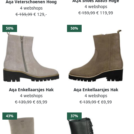
AQA Shoes A8805 Hoge
Aqa Veterschoenen Hoog
4 webshops
sneakersVeterbootsDames
4 webshops
Veterschoenen Hoog
€ 159,99
€ 119,99
veterschoenenDames
€ 159,99
€ 129,-
Goudkleur
sneakersHalf-hoge
schoenen Bruin
50%
50%
Aqa Enkellaarsjes Hak
Aqa Enkellaarsjes Hak
4 webshops
4 webshops
Enkellaarsjes Hak licht grijs
Enkellaarsjes Hak
€ 139,99
€ 69,99
€ 139,99
€ 69,99
Donkerbruin
43%
37%