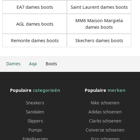
EA7 dames boots
Saint Laurent dames boots
MM6 Maison Margiela
AGL dames boots
dames boots
Remonte dames boots
Skechers dames boots
Dames
Aqa
Boots
Populaire
categorieën
Populaire
merken
Sneakers
Nike schoenen
Sandalen
Adidas schoenen
Slippers
Clarks schoenen
Pumps
Converse schoenen
Enkellaarsjes
Ecco schoenen