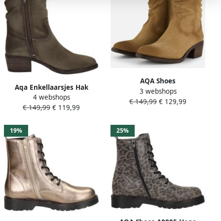
AQA Shoes
Aqa Enkellaarsjes Hak
3 webshops
A8662~~~~~~~~~~~~~~~~~~~~~~
4 webshops
Enkellaarsjes Hak taupe
€ 149,99
€ 129,99
Laarsjes Taupe
€ 149,99
€ 119,99
19%
25%