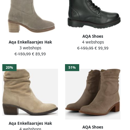
AQA Shoes
Aqa Enkellaarsjes Hak
4 webshops
A8630~~~~~~~~~~~~~~~~~~~~~~
3 webshops
Enkellaarsjes Hak grijs
€ 159,95
€ 99,99
Hoge
€ 159,99
€ 89,99
sneakersVeterlaarzenDames
veterschoenenDames
sneakersHalf-hoge
20%
51%
schoenen Zwart
Aqa Enkellaarsjes Hak
AQA Shoes
4 webshops
Enkellaarsjes Hak Beige