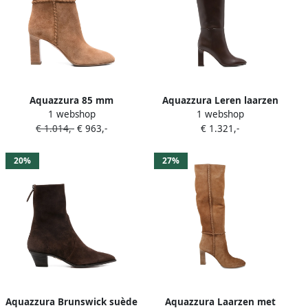
Aquazzura 85 mm
Aquazzura Leren laarzen
1 webshop
1 webshop
gevlochten laarzen met hak
Bruin
€ 1.014,-
€ 963,-
€ 1.321,-
Bruin
20%
27%
Aquazzura Brunswick suède
Aquazzura Laarzen met