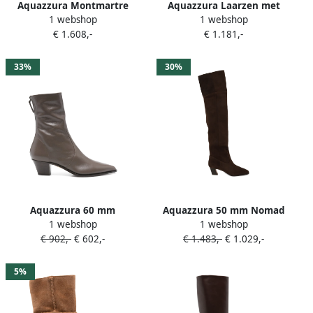
Aquazzura Montmartre
Aquazzura Laarzen met
1 webshop
1 webshop
enkellaarzen met
blokhak Bruin
€ 1.608,-
€ 1.181,-
luipaardprint en puntneus
Bruin
33%
30%
Aquazzura 60 mm
Aquazzura 50 mm Nomad
1 webshop
1 webshop
Brunswick laarzen met
laarzen met vierkante neus
€ 902,-
€ 602,-
€ 1.483,-
€ 1.029,-
puntige neus Bruin
Bruin
5%