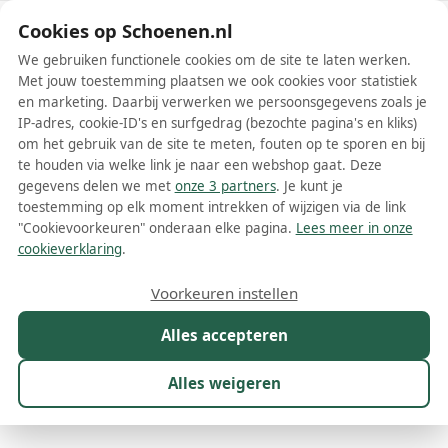
Schoenen.nl
Cookies op Schoenen.nl
We gebruiken functionele cookies om de site te laten werken.
Met jouw toestemming plaatsen we ook cookies voor statistiek
en marketing. Daarbij verwerken we persoonsgegevens zoals je
IP-adres, cookie-ID's en surfgedrag (bezochte pagina's en kliks)
om het gebruik van de site te meten, fouten op te sporen en bij
Wis filters
Alle filters
te houden via welke link je naar een webshop gaat. Deze
gegevens delen we met
onze 3 partners
. Je kunt je
Bruine Aquazzura dames laarzen
toestemming op elk moment intrekken of wijzigen via de link
"Cookievoorkeuren" onderaan elke pagina.
Lees meer in onze
Meer lezen
cookieverklaring
.
Overknee laarzen
Voorkeuren instellen
Alles accepteren
Maat
Merk
1
Kleur
1
Prijs
Materiaal
Alles weigeren
32 resultaten: