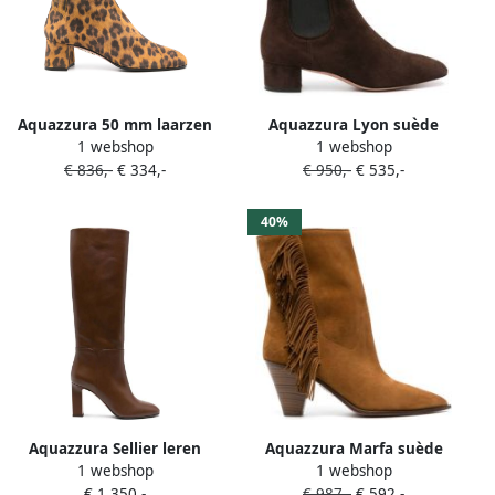
Aquazzura 50 mm laarzen
Aquazzura Lyon suède
1 webshop
1 webshop
met dierenprint Bruin
laarzen Bruin
€ 836,-
€ 334,-
€ 950,-
€ 535,-
40%
Aquazzura Sellier leren
Aquazzura Marfa suède
1 webshop
1 webshop
laarzen Bruin
enkellaarzen Bruin
€ 1.350,-
€ 987,-
€ 592,-