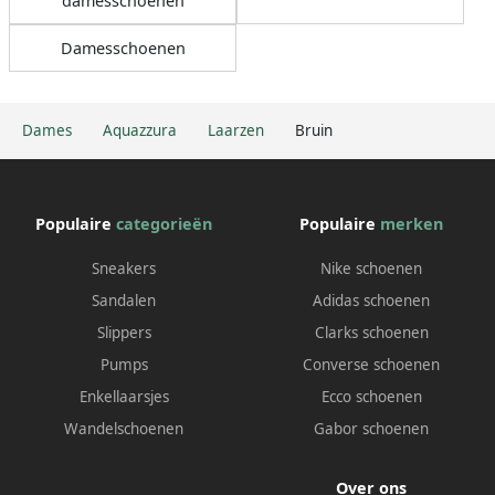
damesschoenen
Damesschoenen
Dames
Aquazzura
Laarzen
Bruin
Populaire
categorieën
Populaire
merken
Sneakers
Nike schoenen
Sandalen
Adidas schoenen
Slippers
Clarks schoenen
Pumps
Converse schoenen
Enkellaarsjes
Ecco schoenen
Wandelschoenen
Gabor schoenen
Over ons