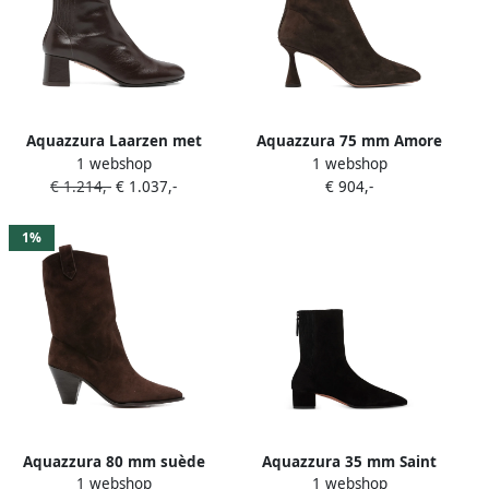
Aquazzura Laarzen met
Aquazzura 75 mm Amore
1 webshop
1 webshop
blokhak Bruin
suède enkellaarzen Bruin
€ 1.214,-
€ 1.037,-
€ 904,-
1%
Aquazzura 80 mm suède
Aquazzura 35 mm Saint
1 webshop
1 webshop
leren laarzen met Western-
Honore laarzen Bruin