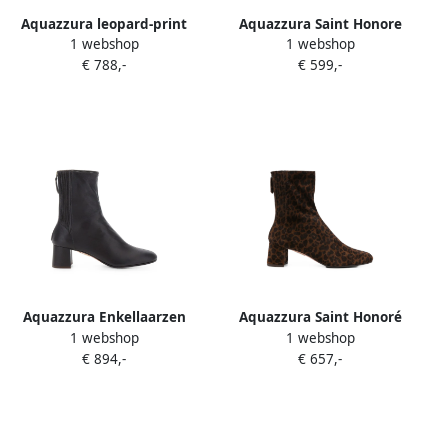
Aquazzura leopard-print
Aquazzura Saint Honore
1 webshop
1 webshop
ankle boots Bruin
enkellaarzen met
€ 788,-
€ 599,-
amandelvormige neus
Bruin
Aquazzura Enkellaarzen
Aquazzura Saint Honoré
1 webshop
1 webshop
met geribbeld vlak en rits
enkellaarzen met luipaard-
€ 894,-
€ 657,-
Bruin
print Bruin