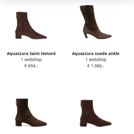
Aquazzura Saint Honoré
Aquazzura suede ankle
1 webshop
1 webshop
leopard-print suede ankle
boots Bruin
€ 694,-
€ 1.086,-
boots Bruin