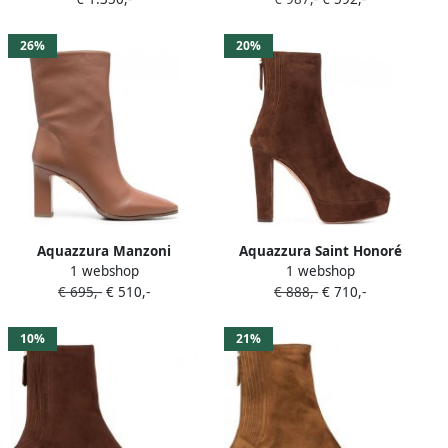
26%
20%
Aquazzura Manzoni
Aquazzura Saint Honoré
1 webshop
1 webshop
enkellaarzen Bruin
laarzen Bruin
€ 695,-
€ 510,-
€ 888,-
€ 710,-
10%
21%