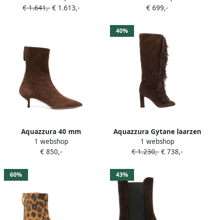
€ 1.641,-
€ 1.613,-
€ 699,-
stijl Bruin
40%
Aquazzura 40 mm
Aquazzura Gytane laarzen
1 webshop
1 webshop
Montmartre laarzen Bruin
Bruin
€ 850,-
€ 1.230,-
€ 738,-
60%
43%