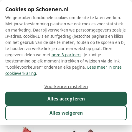
Schoenen.nl
Cookies op Schoenen.nl
We gebruiken functionele cookies om de site te laten werken.
Met jouw toestemming plaatsen we ook cookies voor statistiek
en marketing. Daarbij verwerken we persoonsgegevens zoals je
IP-adres, cookie-ID's en surfgedrag (bezochte pagina's en kliks)
om het gebruik van de site te meten, fouten op te sporen en bij
Wis filters
Alle filters
te houden via welke link je naar een webshop gaat. Deze
gegevens delen we met
onze 3 partners
. Je kunt je
Rode Asics damesschoenen
toestemming op elk moment intrekken of wijzigen via de link
"Cookievoorkeuren" onderaan elke pagina.
Lees meer in onze
Meer lezen
cookieverklaring
.
Sneakers
Voorkeuren instellen
Alles accepteren
Maat
Merk
1
Model
Kleur
1
Prijs
Alles weigeren
42 resultaten: