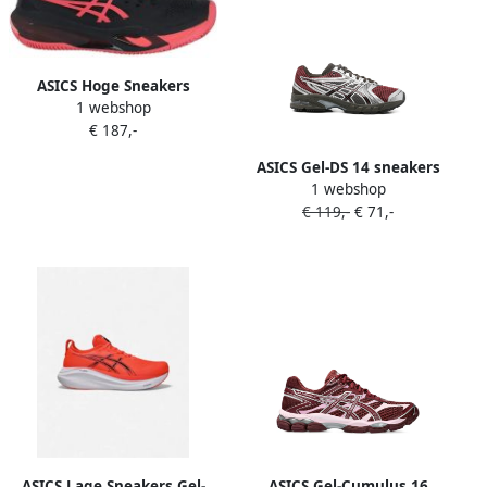
ASICS Hoge Sneakers
1 webshop
1042A277001
€ 187,-
ASICS Gel-DS 14 sneakers
1 webshop
Rood
€ 119,-
€ 71,-
ASICS Lage Sneakers Gel-
ASICS Gel-Cumulus 16