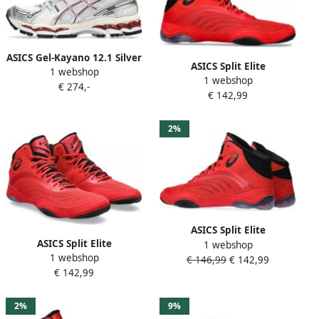
ASICS Gel-Kayano 12.1 Silver
ASICS Split Elite
1 webshop
Burgundy
1 webshop
Worstelschoenen Rood
€ 274,-
€ 142,99
2%
ASICS Split Elite
ASICS Split Elite
1 webshop
Stalschoenen Rood
1 webshop
Worstelschoenen Rood
€ 146,99
€ 142,99
Ventilerend Flexibele zool
€ 142,99
2%
9%