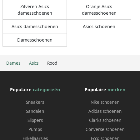
Zilveren Asics
Oranje Asics
damesschoenen
damesschoenen
Asics damesschoenen
Asics schoenen
Damesschoenen
Dames
Asics
Rood
Populaire
categorieën
Populaire
merken
Sneakers
Nike schoenen
Sandalen
Adidas schoenen
Slippers
Clarks schoenen
Pumps
Converse schoenen
Enkellaarsjes
Ecco schoenen