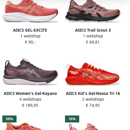
ASICS GEL-EXCITE
ASICS Trail Scout 3
1 webshop
1 webshop
hardloopschoenen
hardloopschoenen oudroze
€ 90,-
€ 69,81
koraalrood oranje
donkerrood
ASICS Women's Gel-Kayano
ASICS Kid's Gel-Noosa Tri 16
4 webshops
2 webshops
33 Hardloopschoenen dark
GS Hardloopschoenen rood
€ 189,95
€ 74,95
aubergine dahlia
oranje
50%
16%