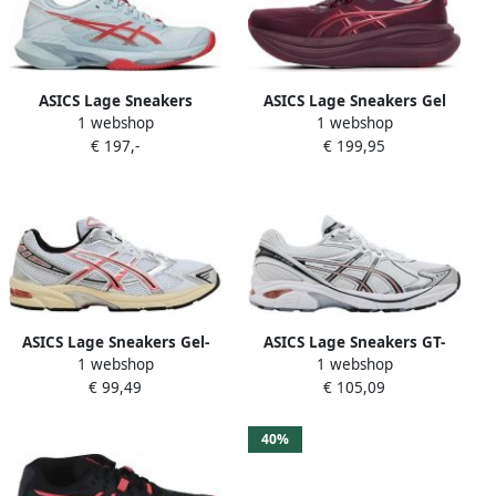
ASICS Lage Sneakers
ASICS Lage Sneakers Gel
1 webshop
1 webshop
Solution Speed FF 4
Nimbus 28
€ 197,-
€ 199,95
ASICS Lage Sneakers Gel-
ASICS Lage Sneakers GT-
1 webshop
1 webshop
1130 White Desert Red
2160 White Rose Rouge
€ 99,49
€ 105,09
40%