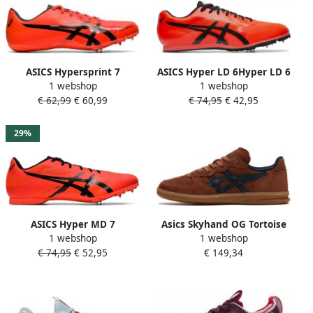
ASICS Hypersprint 7
ASICS Hyper LD 6Hyper LD 6
1 webshop
1 webshop
Running Shoes
Running Shoes
€ 62,99
€ 60,99
€ 74,95
€ 42,95
Atletiekschoenen
Atletiekschoenen
29%
ASICS Hyper MD 7
Asics Skyhand OG Tortoise
1 webshop
1 webshop
Sportschoenen Hardlopen
Shell Blueberry Sneakers
€ 74,95
€ 52,95
€ 149,34
rood