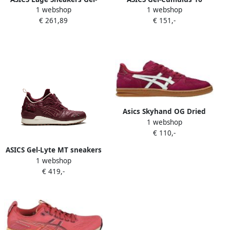
1 webshop
1 webshop
Nimbus 27 Flash Red Black
sneakers Rood
€ 261,89
€ 151,-
Asics Skyhand OG Dried
1 webshop
Berry Pale Mint Suede
€ 110,-
Unisex
ASICS Gel-Lyte MT sneakers
1 webshop
Rood
€ 419,-