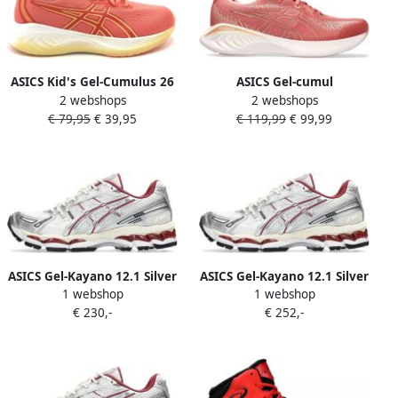
ASICS Kid's Gel-Cumulus 26
ASICS Gel-cumul
2 webshops
2 webshops
GS Hardloopschoenen rood
Hardloopschoenen Roze 1 2
€ 79,95
€ 39,95
€ 119,99
€ 99,99
Vrouw
ASICS Gel-Kayano 12.1 Silver
ASICS Gel-Kayano 12.1 Silver
1 webshop
1 webshop
Burgundy
Burgundy
€ 230,-
€ 252,-