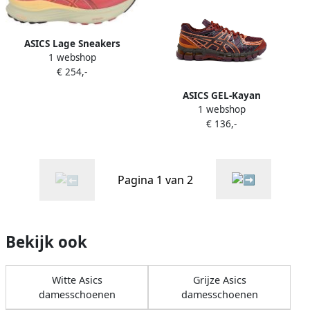
ASICS Lage Sneakers
1 webshop
1012B838700
€ 254,-
ASICS GEL-Kayan
1 webshop
hardloopschoenen met
€ 136,-
mesh Grijs
Pagina 1 van 2
Bekijk ook
Witte Asics
Grijze Asics
damesschoenen
damesschoenen