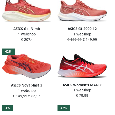
ASICS Gel Nimb
ASICS Gt-2000 12
1 webshop
1 webshop
Hardloopschoenen Clay
Hardloopschoenen Oranje 1
€ 207,-
€ 159,95
€ 149,99
Orange Dark Pink Dames
2 Vrouw
42%
ASICS Women's MAGIC
ASICS Novablast 3
1 webshop
SPEED Running Shoes
1 webshop
1012B288-701 Vrouwen
€ 79,99
Hardloopschoenen
€ 149,95
€ 86,95
Roze Hardloopschoenen
3%
42%