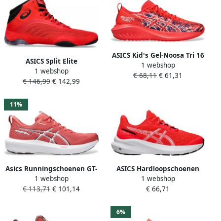
ASICS Kid's Gel-Noosa Tri 16
ASICS Split Elite
1 webshop
GS Hardloopschoenen rood
1 webshop
Worstelschoenen Rood
€ 68,11
€ 61,31
€ 146,99
€ 142,99
Ventilatie Hoge Grip
11%
Asics Runningschoenen GT-
ASICS Hardloopschoenen
1 webshop
1 webshop
1000 14 voor meer
Chaussures de running GT-
€ 113,71
€ 101,14
€ 66,71
stabiliteit
1000 13 GS maille
respirante
6%