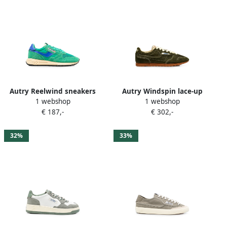
Autry Reelwind sneakers
Autry Windspin lace-up
1 webshop
1 webshop
Groen
sneakers Groen
€ 187,-
€ 302,-
32%
33%