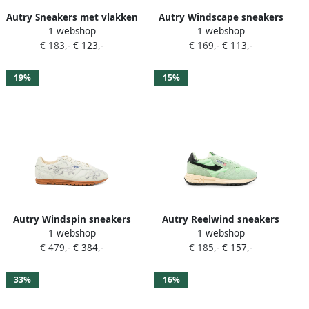
Autry Sneakers met vlakken
Autry Windscape sneakers
1 webshop
1 webshop
Groen
met logopatch Groen
€ 183,-
€ 123,-
€ 169,-
€ 113,-
19%
15%
Autry Windspin sneakers
Autry Reelwind sneakers
1 webshop
1 webshop
Groen
Groen
€ 479,-
€ 384,-
€ 185,-
€ 157,-
33%
16%