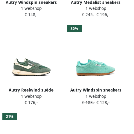
Autry Windspin sneakers
Autry Medalist sneakers
1 webshop
1 webshop
met suède vlakken Groen
Groen
€ 148,-
€ 245,-
€ 196,-
30%
Autry Reelwind suède
Autry Windspin sneakers
1 webshop
1 webshop
sneakers Groen
Groen
€ 176,-
€ 183,-
€ 128,-
21%