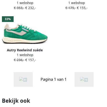
1 webshop
1 webshop
Groen
sneakers Groen
€ 353,-
€ 232,-
€ 179,-
€ 155,-
33%
Autry Reelwind suède
1 webshop
sneakers met vlakken
€ 236,-
€ 157,-
Groen
Pagina 1 van 1
Bekijk ook