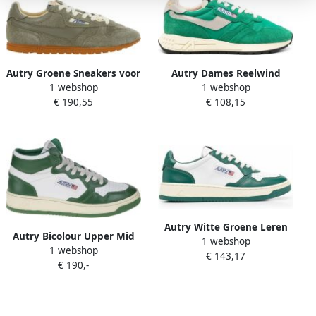
Autry Groene Sneakers voor
Autry Dames Reelwind
1 webshop
1 webshop
Vrouwen
Leren Sneakers Green
€ 190,55
€ 108,15
Dames
Autry Witte Groene Leren
Autry Bicolour Upper Mid
1 webshop
Sneakers met
1 webshop
Tennisschoenen Green
€ 143,17
Geperforeerde Neus Green
€ 190,-
Heren