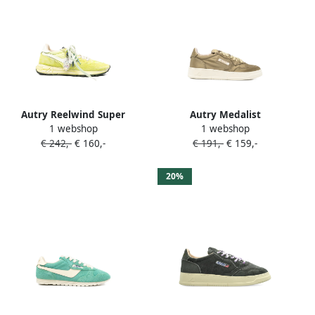
Autry Reelwind Super
Autry Medalist
1 webshop
1 webshop
sneakers Groen
geperforeerde sneakers
€ 242,-
€ 160,-
€ 191,-
€ 159,-
Groen
20%