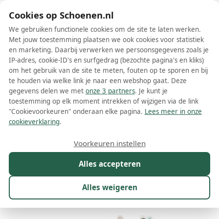
Schoenen.nl
Cookies op Schoenen.nl
We gebruiken functionele cookies om de site te laten werken.
Met jouw toestemming plaatsen we ook cookies voor statistiek
en marketing. Daarbij verwerken we persoonsgegevens zoals je
IP-adres, cookie-ID's en surfgedrag (bezochte pagina's en kliks)
om het gebruik van de site te meten, fouten op te sporen en bij
Wis filters
Alle filters
te houden via welke link je naar een webshop gaat. Deze
gegevens delen we met
onze 3 partners
. Je kunt je
Groene Autry damesschoenen
toestemming op elk moment intrekken of wijzigen via de link
"Cookievoorkeuren" onderaan elke pagina.
Lees meer in onze
Meer lezen
cookieverklaring
.
Sneakers
Voorkeuren instellen
Alles accepteren
Maat
Merk
1
Kleur
1
Prijs
Materiaal
Alles weigeren
21 resultaten: