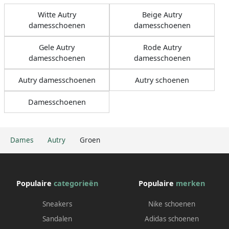
Witte Autry
Beige Autry
damesschoenen
damesschoenen
Gele Autry
Rode Autry
damesschoenen
damesschoenen
Autry damesschoenen
Autry schoenen
Damesschoenen
Dames
Autry
Groen
Populaire
categorieën
Populaire
merken
Sneakers
Nike schoenen
Sandalen
Adidas schoenen