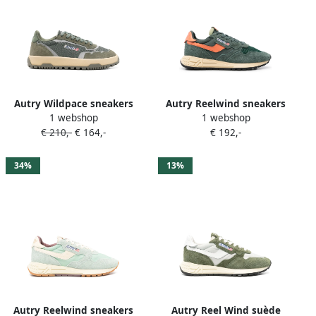
Autry Wildpace sneakers
Autry Reelwind sneakers
1 webshop
1 webshop
Groen
Groen
€ 210,-
€ 164,-
€ 192,-
34%
13%
Autry Reelwind sneakers
Autry Reel Wind suède