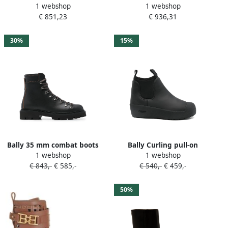
1 webshop
1 webshop
Enkellaarzen Clayson Model
Enkellaarzen met Hak Black
€ 851,23
€ 936,31
Black Dames
Dames
30%
15%
Bally 35 mm combat boots
Bally Curling pull-on
1 webshop
1 webshop
met chunky zool en veters
Chelsea laarzen Zwart
€ 843,-
€ 585,-
€ 540,-
€ 459,-
Zwart
50%