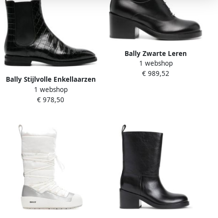
Bally Zwarte Leren
1 webshop
Veterschoenen met Blokhak
€ 989,52
Black Dames
Bally Stijlvolle Enkellaarzen
1 webshop
voor Vrouwen
€ 978,50