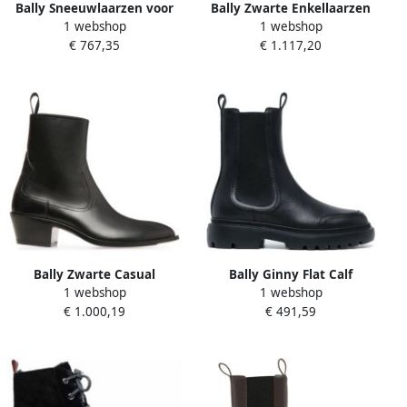
Bally Sneeuwlaarzen voor
Bally Zwarte Enkellaarzen
1 webshop
1 webshop
winteravonturen White
Elegante Stijl
€ 767,35
€ 1.117,20
Dames
Bally Zwarte Casual
Bally Ginny Flat Calf
1 webshop
1 webshop
Gesloten Lage Hak Bootie
Grained Boots
€ 1.000,19
€ 491,59
Black Dames