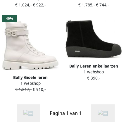
€ 1.024,-
€ 922,-
€ 1.785,-
€ 744,-
49%
Bally Leren enkellaarzen
1 webshop
Zwart
Bally Gioele leren
€ 390,-
1 webshop
enkellaarzen Wit
€ 1.817,-
€ 910,-
Pagina 1 van 1