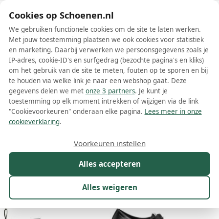
Schoenen.nl
Cookies op Schoenen.nl
We gebruiken functionele cookies om de site te laten werken.
Met jouw toestemming plaatsen we ook cookies voor statistiek
en marketing. Daarbij verwerken we persoonsgegevens zoals je
IP-adres, cookie-ID's en surfgedrag (bezochte pagina's en kliks)
om het gebruik van de site te meten, fouten op te sporen en bij
Wis filters
Alle filters
te houden via welke link je naar een webshop gaat. Deze
gegevens delen we met
onze 3 partners
. Je kunt je
Bally dames boots
toestemming op elk moment intrekken of wijzigen via de link
"Cookievoorkeuren" onderaan elke pagina.
Lees meer in onze
Meer lezen
cookieverklaring
.
Chelsea boots
Combat boots
Enkelboots
Voorkeuren instellen
Alles accepteren
Maat
Merk
1
Kleur
Prijs
Materiaal
Alles weigeren
18 resultaten: