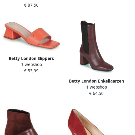
€ 87,50
Betty London Slippers
1 webshop
PAULINE
€ 53,99
Betty London Enkellaarzen
1 webshop
PASTILLE
€ 64,50