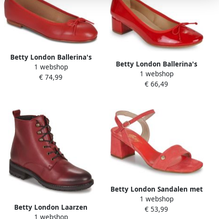
Betty London Ballerina's
Betty London Ballerina's
1 webshop
JANE
1 webshop
HANNA
€ 74,99
€ 66,49
Betty London Sandalen met
1 webshop
hakken JULIETTE
Betty London Laarzen
€ 53,99
1 webshop
HILDIE