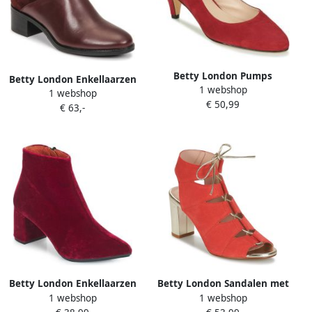
Betty London Pumps
Betty London Enkellaarzen
1 webshop
NESLIE
1 webshop
PANDINA
€ 50,99
€ 63,-
Betty London Enkellaarzen
Betty London Sandalen met
1 webshop
1 webshop
JILOUTE
hakken INALU