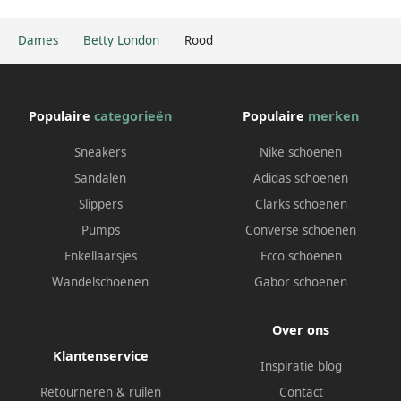
Dames
Betty London
Rood
Populaire
categorieën
Populaire
merken
Sneakers
Nike schoenen
Sandalen
Adidas schoenen
Slippers
Clarks schoenen
Pumps
Converse schoenen
Enkellaarsjes
Ecco schoenen
Wandelschoenen
Gabor schoenen
Over ons
Klantenservice
Inspiratie blog
Retourneren & ruilen
Contact