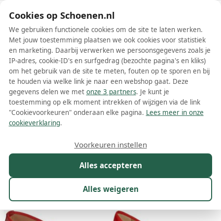
Schoenen.nl
Cookies op Schoenen.nl
We gebruiken functionele cookies om de site te laten werken.
Met jouw toestemming plaatsen we ook cookies voor statistiek
en marketing. Daarbij verwerken we persoonsgegevens zoals je
IP-adres, cookie-ID's en surfgedrag (bezochte pagina's en kliks)
om het gebruik van de site te meten, fouten op te sporen en bij
Wis filters
Alle filters
te houden via welke link je naar een webshop gaat. Deze
gegevens delen we met
onze 3 partners
. Je kunt je
Rode Betty London damesschoenen
toestemming op elk moment intrekken of wijzigen via de link
"Cookievoorkeuren" onderaan elke pagina.
Lees meer in onze
Meer lezen
cookieverklaring
.
Ballerinas
Boots
Enkellaarsjes
Laarzen
Pumps
Sand
Voorkeuren instellen
Alles accepteren
Maat
Merk
1
Kleur
1
Prijs
Materiaal
Alles weigeren
10 resultaten: