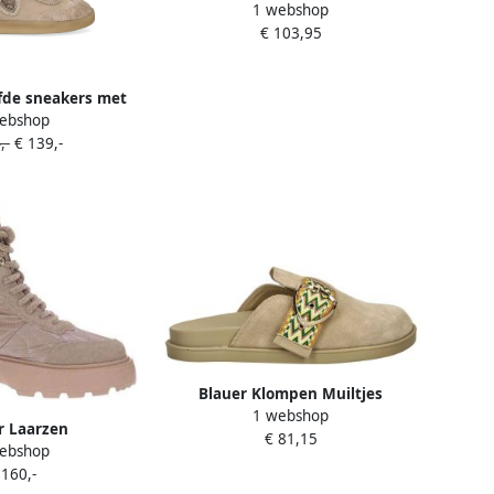
1 webshop
€ 103,95
fde sneakers met
ebshop
o Beige
,-
€ 139,-
Blauer Klompen Muiltjes
1 webshop
r Laarzen
€ 81,15
ebshop
 160,-