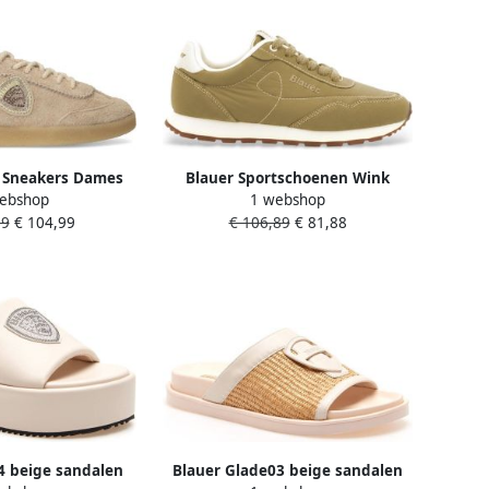
 Sneakers Dames
Blauer Sportschoenen Wink
ebshop
1 webshop
t: 42 Materiaal:
99
€ 104,99
€ 106,89
€ 81,88
leur: Beige
4 beige sandalen
Blauer Glade03 beige sandalen