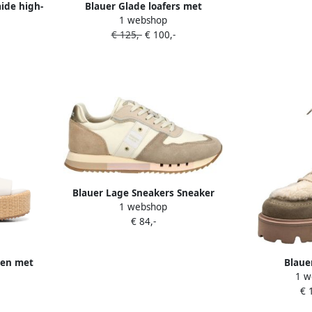
ide high-
Blauer Glade loafers met
1 webshop
ige
gespdetail Beige
€ 125,-
€ 100,-
Blauer Lage Sneakers Sneaker
1 webshop
€ 84,-
len met
Blaue
1 w
ool Beige
€ 