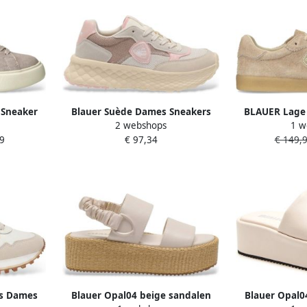
 Sneaker
Blauer Suède Dames Sneakers
BLAUER Lage
2 webshops
1 w
met Hoge Rubberen Zool
Aurora01 Maa
9
€ 97,34
€ 149,
Suède K
s Dames
Blauer Opal04 beige sandalen
Blauer Opal0