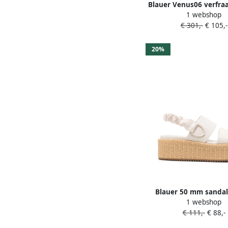
Blauer Venus06 verfraa
1 webshop
top sneakers Be
€ 301,-
€ 105,-
20%
Blauer 50 mm sanda
1 webshop
ronde neus en plateauz
€ 111,-
€ 88,-