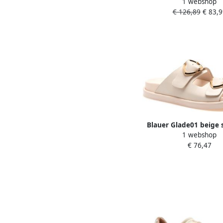
1 webshop
Millen03 Maat: 38 Mater
€ 126,89
€ 83,9
Kleur: Wit
Blauer Glade01 beige 
1 webshop
€ 76,47