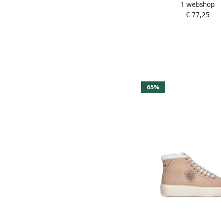
1 webshop
Grijze Suède White
€ 77,25
65%