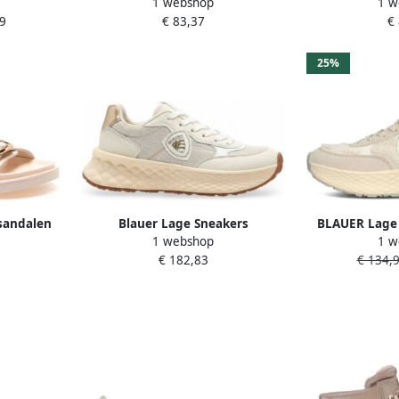
1 webshop
1 w
iaal: Leer
9
€ 83,37
€
25%
sandalen
Blauer Lage Sneakers
BLAUER Lage
1 webshop
1 w
f5lynn01legbecre41
Lynn02 Maat: 3
€ 182,83
€ 134,
Kleu