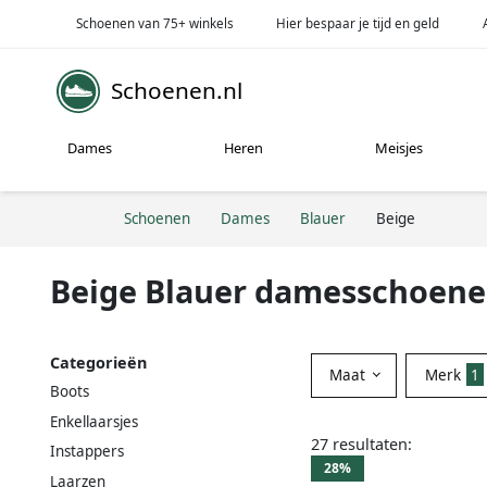
Schoenen van 75+ winkels
Hier bespaar je tijd en geld
Schoenen.nl
Dames
Heren
Meisjes
Schoenen
Dames
Blauer
Beige
Beige Blauer damesschoen
Categorieën
Maat
Merk
1
Boots
Enkellaarsjes
27 resultaten:
Instappers
28%
Laarzen