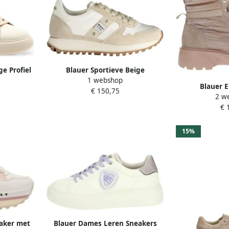
e Profiel
Blauer Sportieve Beige
1 webshop
Damessneakers met
Blauer E
€ 150,75
Contrastdetails Beige Dames
2 w
€ 
15%
eaker met
Blauer Dames Leren Sneakers