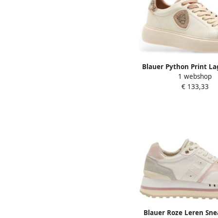
Blauer Python Print Lag
1 webshop
Sneakers
€ 133,33
Blauer Roze Leren Sn