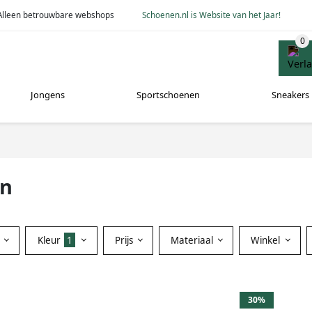
Alleen betrouwbare webshops
Schoenen.nl is Website van het Jaar!
Jongens
Sportschoenen
Sneakers
en
Kleur
1
Prijs
Materiaal
Winkel
30%