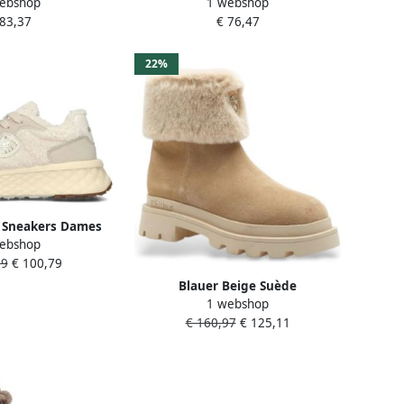
ebshop
1 webshop
 83,37
€ 76,47
22%
 Sneakers Dames
ebshop
9 Materiaal: Leer
99
€ 100,79
r: Beige
Blauer Beige Suède
1 webshop
Bontgevoerde Winterlaarzen
€ 160,97
€ 125,11