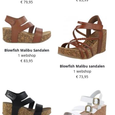
sandalen Metallics
€ 79,95
Blowfish Malibu Sandalen
1 webshop
met sleehak Sandalen
€ 83,95
Blowfish Malibu sandalen
1 webshop
met riem heidi Bruin 40(40 )
€ 73,95