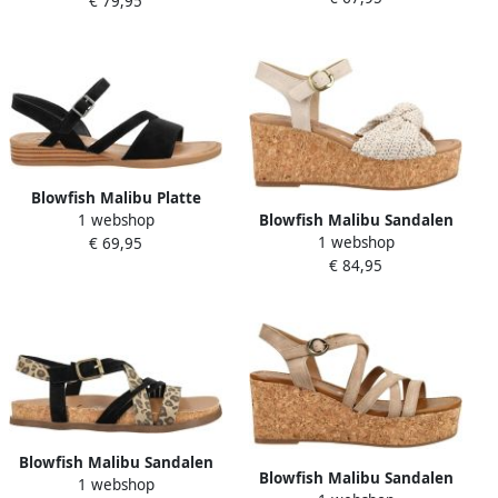
€ 79,95
Blowfish Malibu Platte
Blowfish Malibu Sandalen
1 webshop
sandalen
1 webshop
met sleehak Sandalen
€ 69,95
€ 84,95
Blowfish Malibu Sandalen
Blowfish Malibu Sandalen
1 webshop
met riem 'LIGHT UP' beige