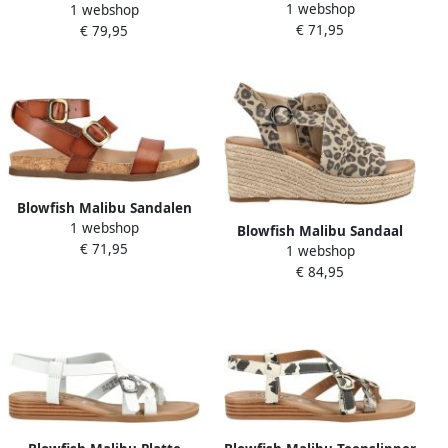
1 webshop
1 webshop
sandalen
€ 71,95
€ 79,95
Blowfish Malibu Sandalen
1 webshop
met riem 'LAWSON' cognac
Blowfish Malibu Sandaal
€ 71,95
1 webshop
'AMIRA' beige camel zwart
€ 84,95