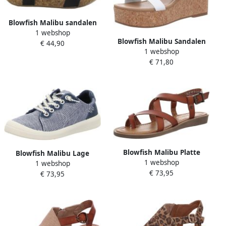
Blowfish Malibu sandalen
1 webshop
met riem leelee Zwart
Blowfish Malibu Sandalen
€ 44,90
1 webshop
met sleehak
€ 71,80
Blowfish Malibu Platte
Blowfish Malibu Lage
1 webshop
sandalen
1 webshop
Sneakers
€ 73,95
€ 73,95