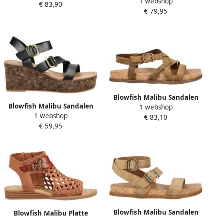
1 webshop
met sleehak Sandalen
€ 83,90
bruin antraciet zwart
€ 79,95
Blowfish Malibu Sandalen
Blowfish Malibu Sandalen
1 webshop
met riem 'LIGHT UP'
1 webshop
met sleehak Sandalen
€ 83,10
karamel
€ 59,95
Blowfish Malibu Sandalen
Blowfish Malibu Platte