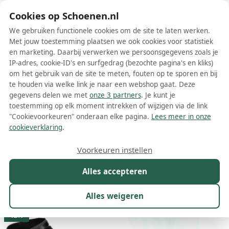
Schoenen.nl
Cookies op Schoenen.nl
We gebruiken functionele cookies om de site te laten werken.
Met jouw toestemming plaatsen we ook cookies voor statistiek
en marketing. Daarbij verwerken we persoonsgegevens zoals je
IP-adres, cookie-ID's en surfgedrag (bezochte pagina's en kliks)
om het gebruik van de site te meten, fouten op te sporen en bij
Wis filters
Alle filters
te houden via welke link je naar een webshop gaat. Deze
gegevens delen we met
onze 3 partners
. Je kunt je
Blowfish Malibu damesschoenen
toestemming op elk moment intrekken of wijzigen via de link
"Cookievoorkeuren" onderaan elke pagina.
Lees meer in onze
Meer lezen
cookieverklaring
.
Boots
Enkellaarsjes
Espadrilles
Laarzen
Mocassins
Voorkeuren instellen
Alles accepteren
Maat
Merk
1
Kleur
Prijs
Materiaal
Alles weigeren
76 resultaten:
12%