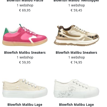
Blowfish Malibu Platte
Blowfish Malibu Teenslipper
1 webshop
1 webshop
sandalen
'April' brons zwart offwhite
€ 69,95
€ 59,45
Blowfish Malibu Sneakers
Blowfish Malibu Sneakers
1 webshop
1 webshop
laag 'TASTIC' pink lichtroze
laag 'LEO' beige grijs zwart
€ 59,95
€ 74,95
wit
wit
Blowfish Malibu Lage
Blowfish Malibu Lage