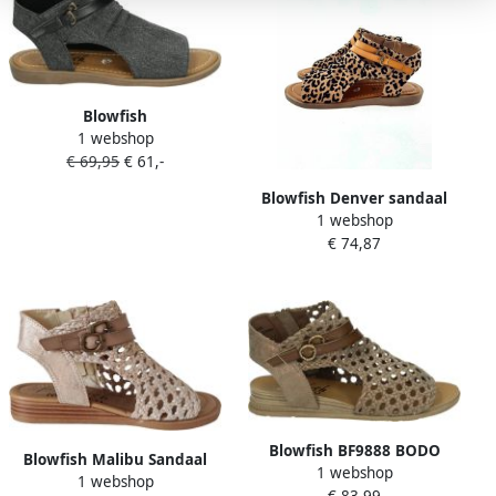
Blowfish
1 webshop
J4353~DENVER~~~~~~~~~~~~~~~~~~
€ 69,95
€ 61,-
Platte sandalenDames
Sandalen Grijs
Blowfish Denver sandaal
1 webshop
bruin combi 40
€ 74,87
Blowfish BF9888 BODO
Blowfish Malibu Sandaal
1 webshop
Volwassenen Platte
1 webshop
'Anuella' goud
€ 83,99