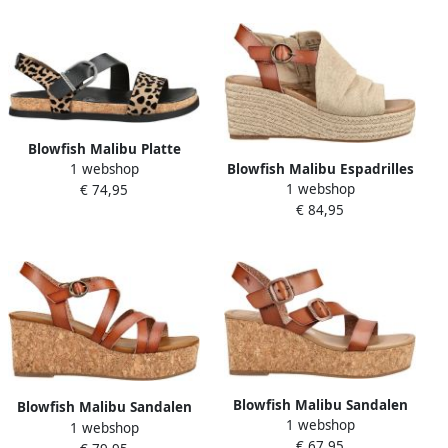
Blowfish Malibu Platte
Blowfish Malibu Espadrilles
1 webshop
sandalen
1 webshop
Sandalen
€ 74,95
€ 84,95
Blowfish Malibu Sandalen
Blowfish Malibu Sandalen
1 webshop
met sleehak Sandalen
1 webshop
met sleehak Sandalen
€ 67,95