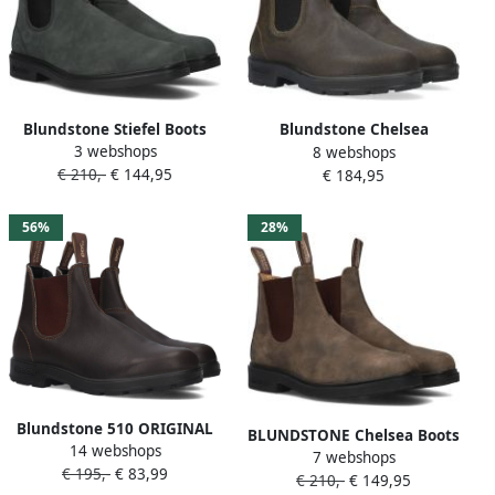
Blundstone Stiefel Boots
Blundstone Chelsea
3 webshops
#1308 Leather (Dress
8 webshops
Laarzen Loop in Stijl met
€ 210,-
€ 144,95
Series) Rustic Black-4.5UK
€ 184,95
Dark Olive Breast Beatle El
Side Boot Input Crust Groen
Unisex
56%
28%
Blundstone 510 ORIGINAL
BLUNDSTONE Chelsea Boots
14 webshops
Volwassenen
7 webshops
Dress Boot Maat: 38 5
€ 195,-
€ 83,99
laarzenPopulaire Pantoffel
€ 210,-
€ 149,95
Materiaal: Nubuck Kleur: