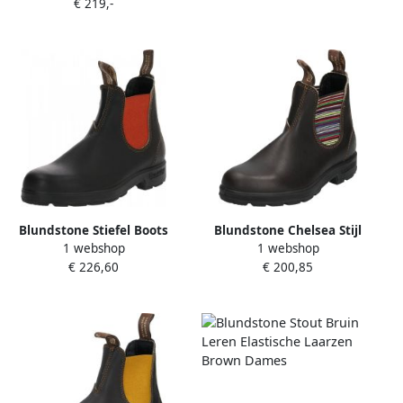
€ 219,-
Leather (Women's Series)
Shiraz-3UK
Blundstone Stiefel Boots
Blundstone Chelsea Stijl
1 webshop
1 webshop
#1918 Leather (500 Series)
Enkellaarzen met Gekleurde
€ 226,60
€ 200,85
Brown Terracotta-7.5UK
Gestreepte Elastieken Black