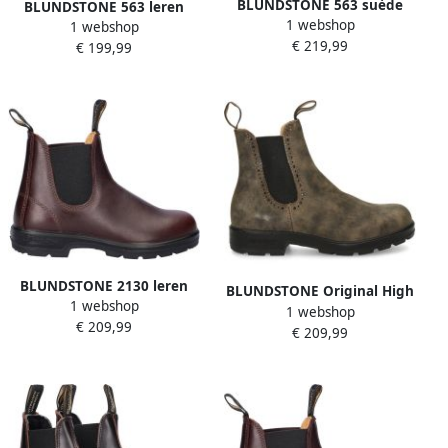
BLUNDSTONE 563 suède
BLUNDSTONE 563 leren
1 webshop
chelsea boots cognac
1 webshop
chelseaboots bruin
€ 219,99
€ 199,99
BLUNDSTONE 2130 leren
BLUNDSTONE Original High
1 webshop
chelsea boots bordeaux
1 webshop
Top suède chelsea boots
€ 209,99
€ 209,99
bruin