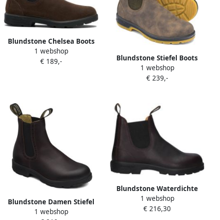
Blundstone Chelsea Boots
1 webshop
#2410 Brown Suede
Blundstone Stiefel Boots
€ 189,-
(Originals Series) Brown-
1 webshop
#1944 Leather (550 Series)
7UK
€ 239,-
Rustic Brown-5.5UK
Blundstone Waterdichte
1 webshop
leren laarzen Stijl 2130
Blundstone Damen Stiefel
€ 216,30
Bruin
1 webshop
Boots #1352 Brogued