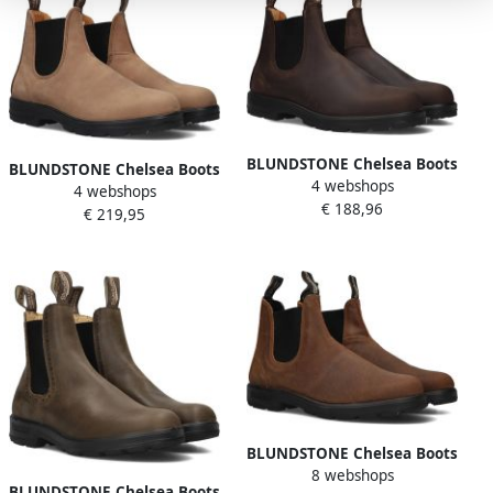
BLUNDSTONE Chelsea Boots
BLUNDSTONE Chelsea Boots
4 webshops
Classics Maat: 38 Materiaal:
4 webshops
Dames Classic Dames Maat:
€ 188,96
Nubuck Kleur: Bruin
€ 219,95
38 5 Materiaal: Nubuck
Kleur: Camel
BLUNDSTONE Chelsea Boots
8 webshops
Originals Maat: 41
BLUNDSTONE Chelsea Boots