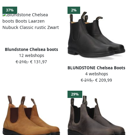
Zwart
Taupe
37%
2%
Blundstone Chelsea boots
12 webshops
Boots Laarzen Nubuck
€ 210,-
€ 131,97
Classic rustic Zwart
BLUNDSTONE Chelsea Boots
4 webshops
Dress Boot Maat: 41 5
€ 215,-
€ 209,99
Materiaal: Leer Kleur: Zwart
29%