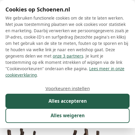
Schoenen.nl
Cookies op Schoenen.nl
We gebruiken functionele cookies om de site te laten werken.
Met jouw toestemming plaatsen we ook cookies voor statistiek
en marketing. Daarbij verwerken we persoonsgegevens zoals je
IP-adres, cookie-ID's en surfgedrag (bezochte pagina's en kliks)
om het gebruik van de site te meten, fouten op te sporen en bij
Wis filters
Alle filters
te houden via welke link je naar een webshop gaat. Deze
gegevens delen we met
onze 3 partners
. Je kunt je
Blundstone dames chelsea boots
toestemming op elk moment intrekken of wijzigen via de link
"Cookievoorkeuren" onderaan elke pagina.
Lees meer in onze
Meer lezen
cookieverklaring
.
Chelsea boots
Enkelboots
Voorkeuren instellen
Alles accepteren
Maat
Merk
1
Kleur
Prijs
Materiaal
Alles weigeren
78 resultaten: