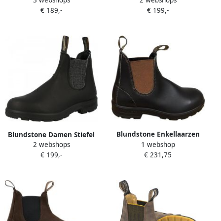
#519 Stout Brown Leather
Boots #1924 Leather (500
€ 189,-
€ 199,-
with Olive Elastic (500
Series) Black Bronze Glitter-
Series)-12UK
4UK
Blundstone Enkellaarzen
Blundstone Damen Stiefel
1 webshop
2 webshops
2500 BROWN TOFEE
Boots #2032 Voltan Leather
€ 231,75
€ 199,-
Elastic (500 Series) Black
Silver Glitter-8UK