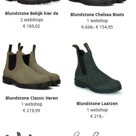
Blundstone Bekijk hier de
Blundstone Chelsea Boots
2 webshops
562 CLASSIC CRAZY HORSE
1 webshop
#2446 Clay Pre-Worn
€ 189,02
BROWN van by SHUZ boots
€ 220,-
€ 154,95
Leather (Classics Series)
CLASSIC CRAZY HORSE
Clay-10UK
BROWN
Blundstone Classic Heren
Blundstone Laarzen
1 webshop
Chelsea boots Enkellaarsjes
1 webshop
ORIGINAL HIGH TOP
€ 219,99
Heren Grijs +
€ 219,-
CHELSEA BOOTS