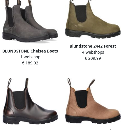
Blundstone 2442 Forest
BLUNDSTONE Chelsea Boots
4 webshops
Nubuck Laarzen Fashion
1 webshop
Dames Women&apos;s High
€ 209,99
Wear Volwassen
€ 189,02
Top Maat: 38 Materiaal:
Vegan Kleur: Grijs