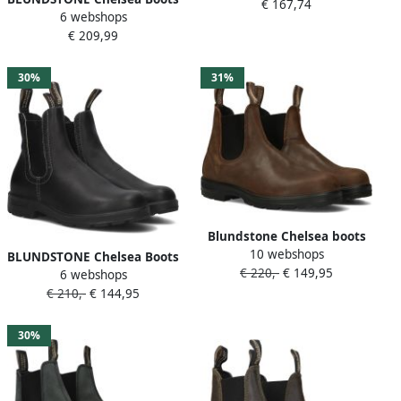
€ 167,74
Materiaal: Suède Kleur:
6 webshops
Dames Women&apos;s High
Bruin
€ 209,99
Top Maat: 37 Materiaal:
Vegan Kleur: Bruin
30%
31%
Blundstone Chelsea boots
10 webshops
Boots Laarzen Leer Classic
BLUNDSTONE Chelsea Boots
€ 220,-
€ 149,95
leder Bruin
6 webshops
Dames Women&apos;s High
€ 210,-
€ 144,95
Top Maat: 39 Materiaal:
Vegan Kleur: Zwart
30%