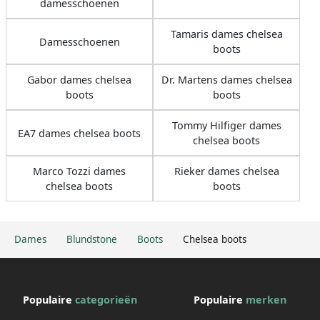
damesschoenen
Tamaris dames chelsea
Damesschoenen
boots
Gabor dames chelsea
Dr. Martens dames chelsea
boots
boots
Tommy Hilfiger dames
EA7 dames chelsea boots
chelsea boots
Marco Tozzi dames
Rieker dames chelsea
chelsea boots
boots
Dames
Blundstone
Boots
Chelsea boots
Populaire
categorieën
Populaire
merken