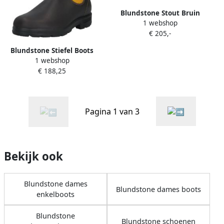
Blundstone Stout Bruin
1 webshop
Leren Elastische Laarzen
€ 205,-
Brown Dames
Blundstone Stiefel Boots
1 webshop
#1919 Elastic (500 Series)
€ 188,25
Brown Mustard-7.5UK
Pagina 1 van 3
Bekijk ook
Blundstone dames
Blundstone dames boots
enkelboots
Blundstone
Blundstone schoenen