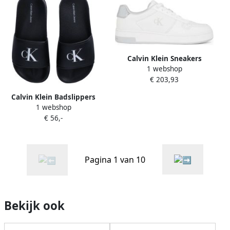
Calvin Klein Sneakers
1 webshop
BASKET CUPSOLE LOW MG
€ 203,93
basket-veterschoen lage
schoen vrijetijdssneaker
Calvin Klein Badslippers
met plateauzool
1 webshop
pool slides watersandalen
€ 56,-
strand-schoen met logo
versierd
Pagina 1 van 10
Bekijk ook