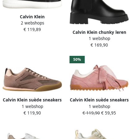
Calvin Klein
2 webshops
Plateausneakers CHUNKY
€ 119,89
CUPSOLE LACEUP LOW ESS
Calvin Klein chunky leren
M met zilverkleurige details
1 webshop
chelsea boots met
€ 169,90
profielzool zwart
50%
Calvin Klein suède sneakers
Calvin Klein suède sneakers
1 webshop
1 webshop
taupe
roze
€ 119,90
€ 119,90
€ 59,95