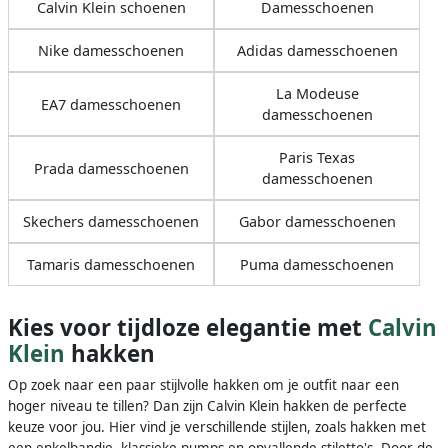
Calvin Klein schoenen
Damesschoenen
Nike damesschoenen
Adidas damesschoenen
La Modeuse
EA7 damesschoenen
damesschoenen
Paris Texas
Prada damesschoenen
damesschoenen
Skechers damesschoenen
Gabor damesschoenen
Tamaris damesschoenen
Puma damesschoenen
Kies voor tijdloze elegantie met
Calvin
Klein
hakken
Op zoek naar een paar stijlvolle hakken om je outfit naar een
hoger niveau te tillen? Dan zijn Calvin Klein hakken de perfecte
keuze voor jou. Hier vind je verschillende stijlen, zoals hakken met
een enkelbandje, klassieke pumps en opvallende stiletto's. Door de