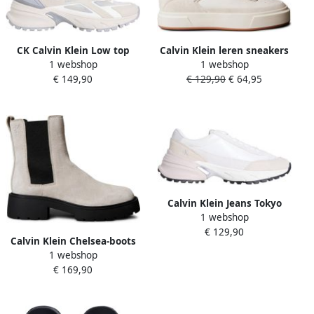
CK Calvin Klein Low top
Calvin Klein leren sneakers
1 webshop
1 webshop
sneakers met labeldetail
ecru
€ 149,90
€ 129,90
€ 64,95
model 'HIKE RUN'
Calvin Klein Jeans Tokyo
1 webshop
Hike Runner Schoenen Wit
€ 129,90
Vrouw
Calvin Klein Chelsea-boots
1 webshop
CHUNKY CHELSEA BOOT
€ 169,90
LTH Instaplaarzen
enkellaarsjes in
comfortabele vorm