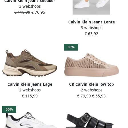
Calvin Klein Jeans Sneaker
3 webshops
met contrasterende
€ 119,99
€ 76,95
afwerking model 'HIKE
RUNNER'
Calvin Klein Jeans Lente
3 webshops
Zomer Dames Sneakers
€ 63,92
Collectie White Dames
30%
Calvin Klein Jeans Lage
CK Calvin Klein low top
2 webshops
2 webshops
Sneakers Hw0hw03107
sneakers met plateauzool
€ 115,99
€ 79,99
€ 55,93
50%