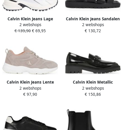
Calvin Klein Jeans Lage
Calvin Klein Jeans Sandalen
2 webshops
2 webshops
Sneakers Hike Run Ckstripe
met verstelbare band effen
€ 139,90
€ 69,95
€ 130,72
Mesh
kleur
Calvin Klein Jeans Lente
Calvin Klein Metallic
2 webshops
2 webshops
Zomer Dames Sneakers
Combat Loafer Herfst
€ 97,90
€ 150,86
Collectie
Winter Collectie Black
Dames