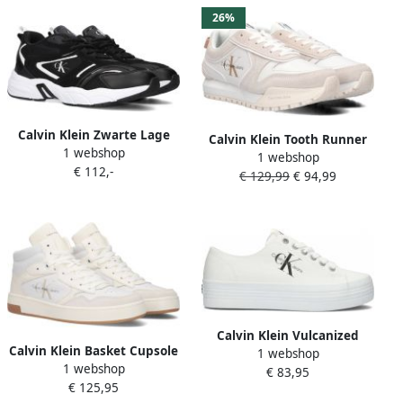
26%
Calvin Klein Zwarte Lage
Calvin Klein Tooth Runner
1 webshop
Sneakers Retro Tennis
1 webshop
Irregular Lines Dames Lage
€ 112,-
Dames
€ 129,99
€ 94,99
sneakers Leren Sneaker
Dames Wit
Calvin Klein Vulcanized
Calvin Klein Basket Cupsole
1 webshop
Flatform Laceup Lage
1 webshop
Mid Mono Hoge sneakers
€ 83,95
sneakers Dames Wit
€ 125,95
Leren Sneaker Dames Wit