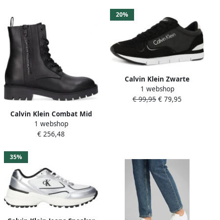
20%
Calvin Klein Zwarte
1 webshop
Sneakers Tori
€ 99,95
€ 79,95
Calvin Klein Combat Mid
1 webshop
Laceup Veterboots Laarzen
€ 256,48
Met Veters Dames Zwart
35%