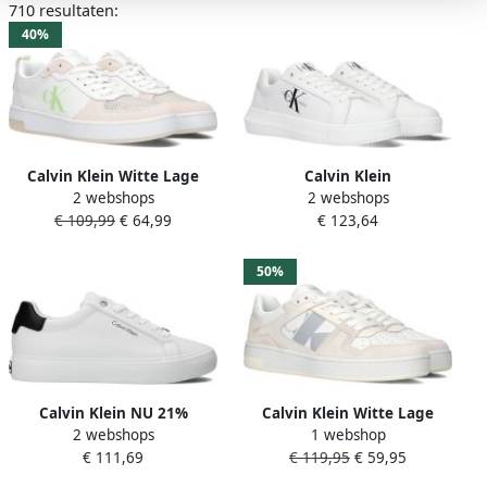
710 resultaten:
40%
Calvin Klein Witte Lage
Calvin Klein
2 webshops
2 webshops
Sneakers Basket Cupsole
Plateausneakers CHUNKY
€ 109,99
€ 64,99
€ 123,64
Low Xray
CUPSOLE MONO LTH WN
vrijetijdsschoen lage
schoen veterschoen met ck-
50%
opdruk aan de zijkant
Calvin Klein NU 21%
Calvin Klein Witte Lage
2 webshops
1 webshop
KORTING Sneakers VIOLET
Sneakers Basket Cupsole
€ 111,69
€ 119,95
€ 59,95
1A met contrastkleurig
Women
hielbeleg