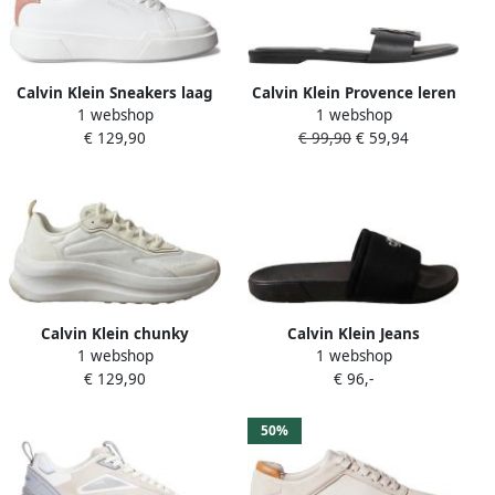
Calvin Klein Sneakers laag
Calvin Klein Provence leren
1 webshop
1 webshop
kastanjebruin wit
slippers zwart
€ 129,90
€ 99,90
€ 59,94
Calvin Klein chunky
Calvin Klein Jeans
1 webshop
1 webshop
sneakers wit
Teenslippers
€ 129,90
€ 96,-
HW0HW029600GJ
50%