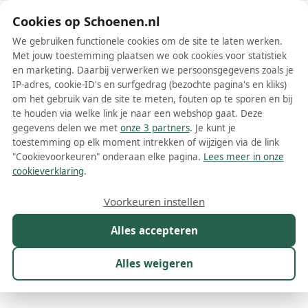
Schoenen.nl
Cookies op Schoenen.nl
We gebruiken functionele cookies om de site te laten werken.
Met jouw toestemming plaatsen we ook cookies voor statistiek
en marketing. Daarbij verwerken we persoonsgegevens zoals je
IP-adres, cookie-ID's en surfgedrag (bezochte pagina's en kliks)
om het gebruik van de site te meten, fouten op te sporen en bij
Wis filters
Alle filters
te houden via welke link je naar een webshop gaat. Deze
gegevens delen we met
onze 3 partners
. Je kunt je
Calvin Klein damesschoenen
toestemming op elk moment intrekken of wijzigen via de link
"Cookievoorkeuren" onderaan elke pagina.
Lees meer in onze
Wie op zoek is naar stijlvolle en kwalitatieve schoenen, kan niet om
cookieverklaring
.
Calvin Klein damesschoenen heen. Dit wereldberoemde merk biedt
voor elk wat wils: van elegante hakken tot sportieve sneakers en
Meer lezen
Voorkeuren instellen
van enkellaarsjes tot zomerse sandalen. Calvin Klein staat bekend
om zijn minimalistische en moderne stijl, waardoor de schoenen
Alles accepteren
Ballerinas
Boots
Enkellaarsjes
Espadrilles
Hoge hakke
altijd een modieuze aanwinst zijn voor jouw schoenencollectie. Op
onze vergelijkingswebsite zetten we alles op een rijtje om ervoor te
zorgen dat jij de ideale Calvin Klein damesschoenen vindt tegen een
Alles weigeren
scherpe prijs.
Maat
Merk
1
Kleur
Prijs
Materiaal