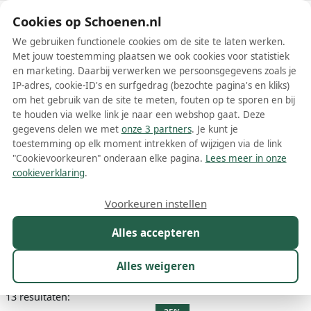
Schoenen.nl
Cookies op Schoenen.nl
We gebruiken functionele cookies om de site te laten werken.
Met jouw toestemming plaatsen we ook cookies voor statistiek
en marketing. Daarbij verwerken we persoonsgegevens zoals je
IP-adres, cookie-ID's en surfgedrag (bezochte pagina's en kliks)
om het gebruik van de site te meten, fouten op te sporen en bij
Wis filters
Alle filters
te houden via welke link je naar een webshop gaat. Deze
gegevens delen we met
onze 3 partners
. Je kunt je
Zwarte CAPRICE dames chelsea
toestemming op elk moment intrekken of wijzigen via de link
boots
"Cookievoorkeuren" onderaan elke pagina.
Lees meer in onze
cookieverklaring
.
Meer lezen
Voorkeuren instellen
Chelsea boots
Enkelboots
Veterboots
Alles accepteren
Maat
Merk
1
Kleur
1
Prijs
Materiaal
Alles weigeren
13 resultaten: