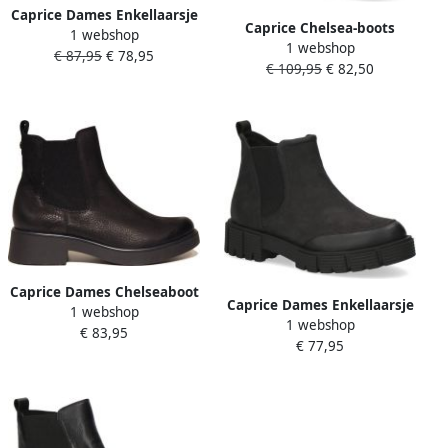
Caprice Dames Enkellaarsje
Caprice Chelsea-boots
1 webshop
9-26302-43 004 G-breedte
1 webshop
blokhak laarzen enkellaars
€ 87,95
€ 78,95
€ 109,95
€ 82,50
met praktische rits
Caprice Dames Chelseaboot
Caprice Dames Enkellaarsje
1 webshop
9-25321-43 008 G-breedte
1 webshop
9 9 25452 29 008 G breedte
€ 83,95
€ 77,95