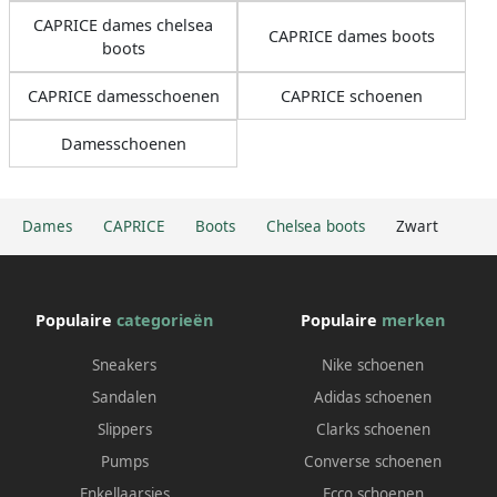
CAPRICE dames chelsea
CAPRICE dames boots
boots
CAPRICE damesschoenen
CAPRICE schoenen
Damesschoenen
Dames
CAPRICE
Boots
Chelsea boots
Zwart
Populaire
categorieën
Populaire
merken
Sneakers
Nike schoenen
Sandalen
Adidas schoenen
Slippers
Clarks schoenen
Pumps
Converse schoenen
Enkellaarsjes
Ecco schoenen