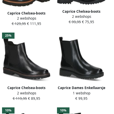
Caprice Chelsea-boots
Caprice Chelsea-boots
2 webshops
blokhak enkellaarsjes met
2 webshops
blokhak herfstlaarzen
€ 99,95
€ 75,95
reptielenprint
€ 129,95
€ 111,95
enkellaarsjes met subtiele
siergesp
25%
Caprice Chelsea-boots
Caprice Dames Enkellaarsje
2 webshops
1 webshop
blokhak business schoen in
9-25415-45 022 G-breedte
€ 119,95
€ 89,95
€ 99,95
used-look
10%
10%