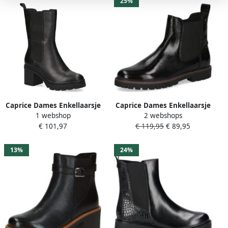
25%
Caprice Dames Enkellaarsje
Caprice Dames Enkellaarsje
2 webshops
1 webshop
9-25412-45 017 G-breedte
9 9 25420 29 022 G breedte
€ 119,95
€ 89,95
€ 101,97
13%
24%