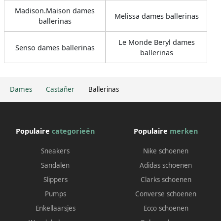
Madison.Maison dames
Melissa dames ballerinas
ballerinas
Le Monde Beryl dames
Senso dames ballerinas
ballerinas
Dames
Castañer
Ballerinas
Populaire
categorieën
Populaire
merken
Sneakers
Nike schoenen
Sandalen
Adidas schoenen
Slippers
Clarks schoenen
Pumps
Converse schoenen
Enkellaarsjes
Ecco schoenen