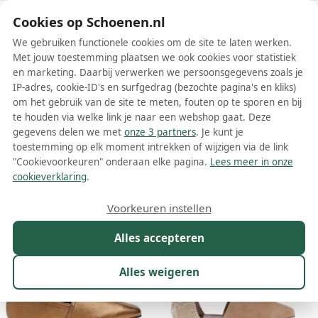
Schoenen.nl
Cookies op Schoenen.nl
We gebruiken functionele cookies om de site te laten werken.
Met jouw toestemming plaatsen we ook cookies voor statistiek
en marketing. Daarbij verwerken we persoonsgegevens zoals je
IP-adres, cookie-ID's en surfgedrag (bezochte pagina's en kliks)
om het gebruik van de site te meten, fouten op te sporen en bij
Wis filters
Alle filters
te houden via welke link je naar een webshop gaat. Deze
gegevens delen we met
onze 3 partners
. Je kunt je
Castañer dames ballerinas
toestemming op elk moment intrekken of wijzigen via de link
"Cookievoorkeuren" onderaan elke pagina.
Lees meer in onze
Meer lezen
cookieverklaring
.
Maat
Merk
1
Kleur
Prijs
Materiaal
Voorkeuren instellen
8 resultaten:
Alles accepteren
Alles weigeren