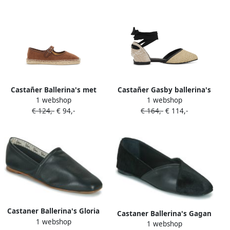
Castañer Ballerina's met
Castañer Gasby ballerina's
1 webshop
1 webshop
gespbandje Bruin
Beige
€ 124,-
€ 94,-
€ 164,-
€ 114,-
Castaner Ballerina's Gloria
Castaner Ballerina's Gagan
1 webshop
1 webshop