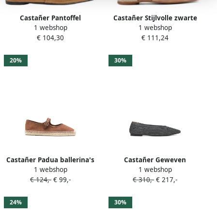
Castañer Pantoffel
Castañer Stijlvolle zwarte
1 webshop
1 webshop
KAMPEREN Yellow Pink
leren espadrilles Ss23 Black
€ 104,30
€ 111,24
Dames
Dames
20%
30%
Castañer Padua ballerina's
Castañer Geweven
1 webshop
1 webshop
met gesp Bruin
ballerina's met puntige
€ 124,-
€ 99,-
€ 310,-
€ 217,-
neus Grijs
24%
30%