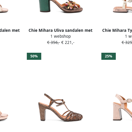
ndalen met
Chie Mihara Uliva sandalen met
Chie Mihara Ty
1 webshop
1 w
bloemenpatch Roze
band
€ 356,-
€ 221,-
€ 325
50%
25%