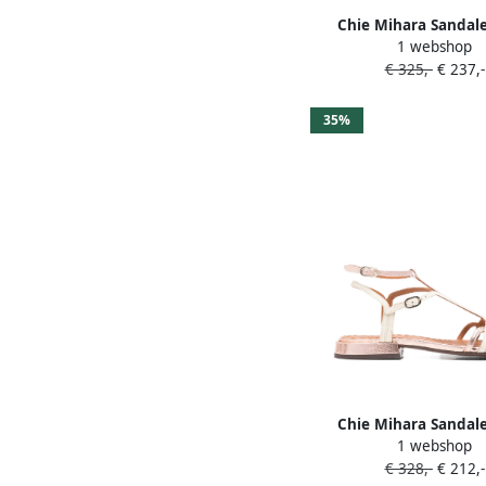
Chie Mihara Sandal
1 webshop
metallic-effect R
€ 325,-
€ 237,-
35%
Chie Mihara Sandal
1 webshop
bandjes en gesp 
€ 328,-
€ 212,-