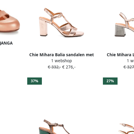
 JANGA
Chie Mihara Balia sandalen met
Chie Mihara 
1 webshop
1 w
metallic-effect en blad-patroon
lakleren 
€ 332,-
€ 276,-
€ 327
Roze
37%
27%