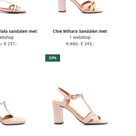
lala sandalen met
Chie Mihara Sandalen met
ebshop
1 webshop
jes Roze
geknoopt bandje Roze
,-
€ 237,-
€ 332,-
€ 243,-
33%