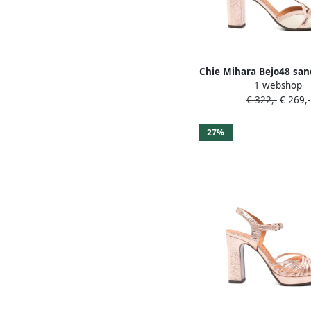
Chie Mihara Bejo48 sa
1 webshop
T-bandje Roze
€ 322,-
€ 269,-
27%