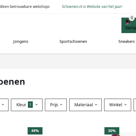
Alleen betrouwbare webshops
Schoenen.nl is Website van het Jaar!
Jongens
Sportschoenen
Sneakers
hoenen
Kleur
1
Prijs
Materiaal
Winkel
49%
30%