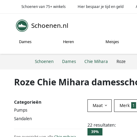
Schoenen van 75+ winkels
Hier bespaar je tijd en geld
Schoenen.nl
Dames
Heren
Meisjes
Schoenen
Dames
Chie Mihara
Roze
Roze Chie Mihara damessc
Categorieën
Maat
Merk
1
Pumps
Sandalen
22 resultaten:
39%
Een overzicht van alle
Chie mihara