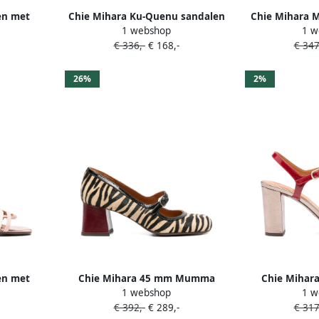
en met
Chie Mihara Ku-Quenu sandalen
Chie Mihara M
1 webshop
1 w
oze
met hak en T-bandje Roze
band
€ 336,-
€ 168,-
€ 347
26%
2%
en met
Chie Mihara 45 mm Mumma
Chie Mihar
1 webshop
1 w
Roze
Zebra pumps met blokhak Roze
sanda
€ 392,-
€ 289,-
€ 317