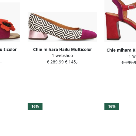
lticolor
Chie mihara Hailu Multicolor
Chie mihara K
1 webshop
1 w
-
€ 289,99
€ 145,-
€ 299,
16%
16%