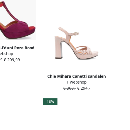
i-Eduni Roze Rood
ebshop
99
€ 209,99
Chie Mihara Canetti sandalen
1 webshop
met hak Roze
€ 368,-
€ 294,-
16%