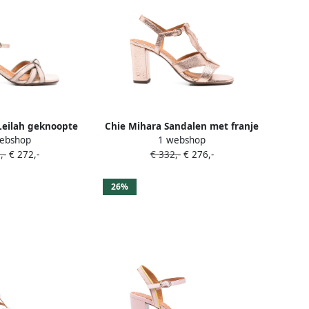
Leilah geknoopte
Chie Mihara Sandalen met franje
ebshop
1 webshop
sandalen Roze
Roze
,-
€ 272,-
€ 332,-
€ 276,-
26%