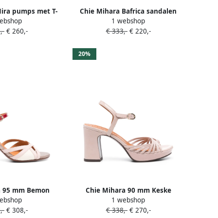
ira pumps met T-
Chie Mihara Bafrica sandalen
ebshop
1 webshop
je Roze
met blokhak en T-bandje Roze
,-
€ 260,-
€ 333,-
€ 220,-
20%
a 95 mm Bemon
Chie Mihara 90 mm Keske
ebshop
1 webshop
len Roze
sandalen Roze
,-
€ 308,-
€ 338,-
€ 270,-