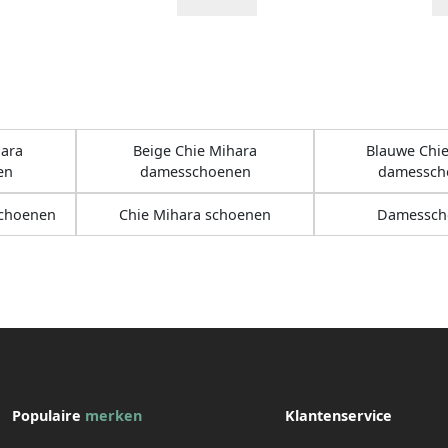
hara
Beige Chie Mihara
Blauwe Chie
en
damesschoenen
damessch
schoenen
Chie Mihara schoenen
Damessch
Populaire
merken
Klantenservice