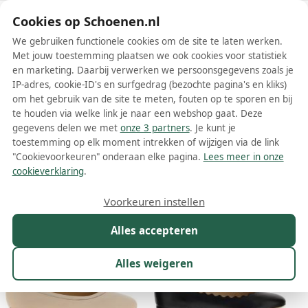
Schoenen.nl
Cookies op Schoenen.nl
We gebruiken functionele cookies om de site te laten werken.
Met jouw toestemming plaatsen we ook cookies voor statistiek
en marketing. Daarbij verwerken we persoonsgegevens zoals je
IP-adres, cookie-ID's en surfgedrag (bezochte pagina's en kliks)
om het gebruik van de site te meten, fouten op te sporen en bij
Wis filters
Alle filters
te houden via welke link je naar een webshop gaat. Deze
gegevens delen we met
onze 3 partners
. Je kunt je
Chloe dames ballerinas
toestemming op elk moment intrekken of wijzigen via de link
"Cookievoorkeuren" onderaan elke pagina.
Lees meer in onze
Meer lezen
cookieverklaring
.
Maat
Merk
1
Kleur
Prijs
Materiaal
Voorkeuren instellen
29 resultaten:
Alles accepteren
Alles weigeren