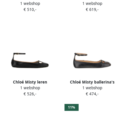
1 webshop
1 webshop
studs Zwart
met logopatch Zwart
€ 510,-
€ 619,-
Chloé Misty leren
Chloé Misty ballerina's
1 webshop
1 webshop
ballerina's met gesp Zwart
Zwart
€ 526,-
€ 474,-
11%