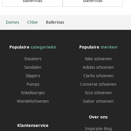
ballerinas
ballerinas
Dames
Chloe
Ballerinas
Populaire
categorieën
Populaire
merken
Sneakers
Nike schoenen
Sandalen
Adidas schoenen
Slippers
Clarks schoenen
Pumps
Converse schoenen
Enkellaarsjes
Ecco schoenen
Wandelschoenen
Gabor schoenen
Over ons
Klantenservice
Inspiratie blog