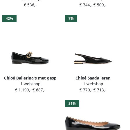
€ 536,-
€ 744,-
€ 509,-
42%
7%
Chloé Ballerina's met gesp
Chloé Saada leren
1 webshop
1 webshop
Zwart
ballerina's Zwart
€ 1.199,-
€ 687,-
€ 770,-
€ 713,-
31%