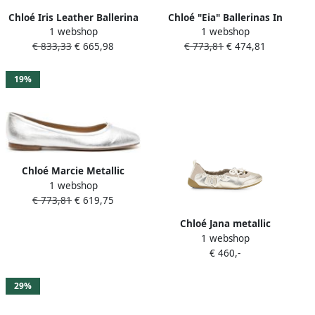
Chloé Iris Leather Ballerina
Chloé "Eia" Ballerinas In
1 webshop
1 webshop
Flats in beige
Semi-Gloss Leather in zwart
€ 833,33
€ 665,98
€ 773,81
€ 474,81
19%
Chloé Marcie Metallic
1 webshop
Leather Ballerina Flats in
€ 773,81
€ 619,75
zilver
Chloé Jana metallic
1 webshop
ballerina's met veters Goud
€ 460,-
29%