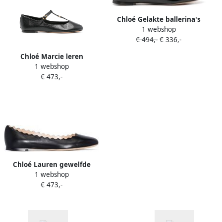
Chloé Gelakte ballerina's
1 webshop
Zwart
€ 494,-
€ 336,-
Chloé Marcie leren
1 webshop
ballerina's Zwart
€ 473,-
Chloé Lauren gewelfde
1 webshop
ballerina's Zwart
€ 473,-