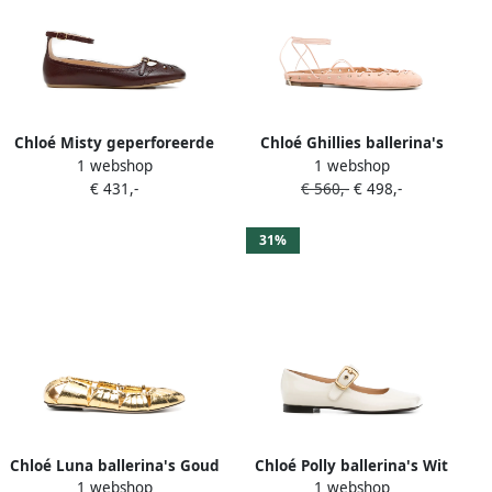
Chloé Misty geperforeerde
Chloé Ghillies ballerina's
1 webshop
1 webshop
ballerina's met enkelbandje
Roze
€ 431,-
€ 560,-
€ 498,-
Bruin
31%
Chloé Luna ballerina's Goud
Chloé Polly ballerina's Wit
1 webshop
1 webshop