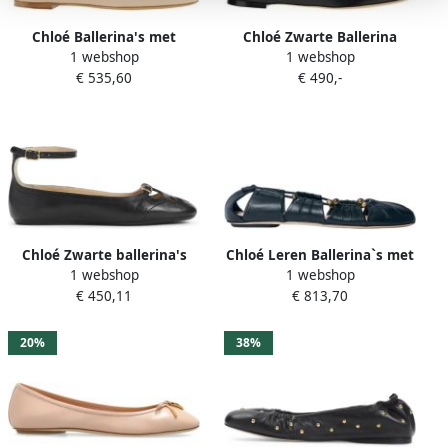
Chloé Ballerina's met
Chloé Zwarte Ballerina
1 webshop
1 webshop
goudkleurig detail en
Schoenen Elegante
€ 535,60
€ 490,-
monochroom ontwerp Black
Vrouwelijke Stijl
Dames
Chloé Zwarte ballerina's
Chloé Leren Ballerina`s met
1 webshop
1 webshop
voor vrouwen
Hardware Versiering
€ 450,11
€ 813,70
20%
38%