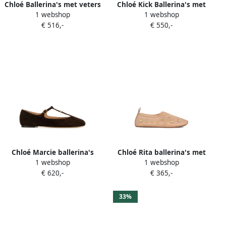
Chloé Ballerina's met veters
Chloé Kick Ballerina's met
1 webshop
1 webshop
Roze
suède vlakken en veters
€ 516,-
€ 550,-
Zwart
Chloé Marcie ballerina's
Chloé Rita ballerina's met
1 webshop
1 webshop
Bruin
studs Beige
€ 620,-
€ 365,-
33%