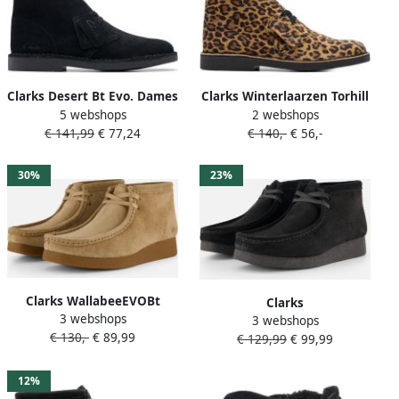
Clarks Desert Bt Evo. Dames
Clarks Winterlaarzen Torhill
5 webshops
2 webshops
Veterschoenen Dark Sand
Moss Desert boots
€ 141,99
€ 77,24
€ 140,-
€ 56,-
Suede
winterboots met markante
loopzool
30%
23%
Clarks WallabeeEVOBt
Clarks
3 webshops
Dames Veterschoenen
3 webshops
TORHILL~BEE~~~~~~~~~~~~~~~~
€ 130,-
€ 89,99
Suede Bruin
€ 129,99
€ 99,99
Dames veterschoenen
Zwart
12%