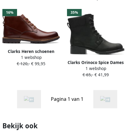
16%
35%
Clarks Heren schoenen
1 webshop
Westcombe Mid G Bruin
Clarks Orinoco Spice Dames
€ 120,-
€ 99,95
1 webshop
Veterboot Black Leather
€ 65,-
€ 41,99
Pagina 1 van 1
Bekijk ook