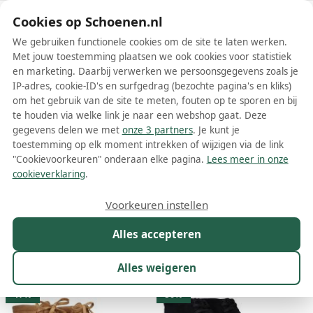
Schoenen.nl
Cookies op Schoenen.nl
We gebruiken functionele cookies om de site te laten werken.
Met jouw toestemming plaatsen we ook cookies voor statistiek
en marketing. Daarbij verwerken we persoonsgegevens zoals je
IP-adres, cookie-ID's en surfgedrag (bezochte pagina's en kliks)
om het gebruik van de site te meten, fouten op te sporen en bij
Wis filters
Alle filters
te houden via welke link je naar een webshop gaat. Deze
gegevens delen we met
onze 3 partners
. Je kunt je
Clarks dames veterboots
toestemming op elk moment intrekken of wijzigen via de link
"Cookievoorkeuren" onderaan elke pagina.
Lees meer in onze
Meer lezen
cookieverklaring
.
Chelsea boots
Combat boots
Enkelboots
Veterboots
Voorkeuren instellen
Alles accepteren
Maat
Merk
1
Kleur
Prijs
Materiaal
Alles weigeren
14 resultaten:
17%
56%