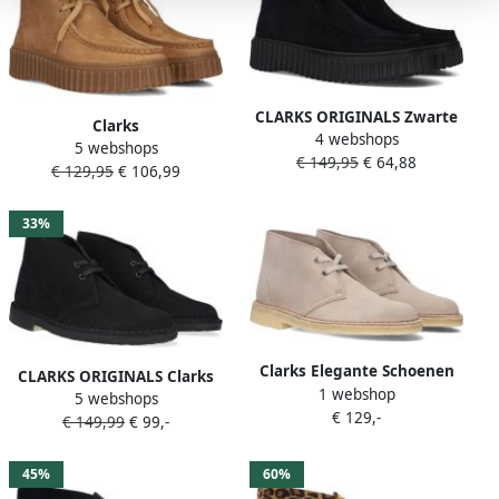
CLARKS ORIGINALS Zwarte
Clarks
4 webshops
Clarks Veterschoenen
5 webshops
TORHILL~MOSS~~~~~~~~~~~~~~~~~~
€ 149,95
€ 64,88
Torhill Moss Dames
€ 129,95
€ 106,99
Hoge
sneakersVeterlaarzenDames
veterschoenenDames
33%
sneakersHalf-hoge
schoenen Cognac
Clarks Elegante Schoenen
CLARKS ORIGINALS Clarks
1 webshop
Woestijnlaars Beige
5 webshops
Veterboots Dames Desert
€ 129,-
Fashionwear Vrouwen
€ 149,99
€ 99,-
Boot Dames Maat: 40
Materiaal: Suède Kleur:
Zwart
45%
60%