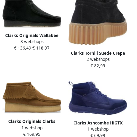
Clarks Originals Wallabee
3 webshops
Boot s Black Sde Laarzen
€ 136,49
€ 118,97
26155521
Clarks Torhill Suede Crepe
2 webshops
Casual Shoes Wo Black Lace
€ 82,99
Up Shoes
Clarks Originals Clarks
Clarks Ashcombe HiGTX
1 webshop
dames veterboot Wallabee
1 webshop
Veterboot Zwart
€ 169,95
Wedge Fringe suède beige
€ 69,99