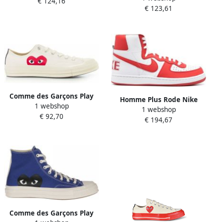
€ 124,16
en Black
€ 123,61
Top Sneakers Grijs Dames
Comme des Garçons Play
Homme Plus Rode Nike
1 webshop
Witte Sneakers Big Heart
1 webshop
Sneakers Verhogen Stijl
€ 92,70
Low Top Schoenen White
€ 194,67
Comme des Garçons Play