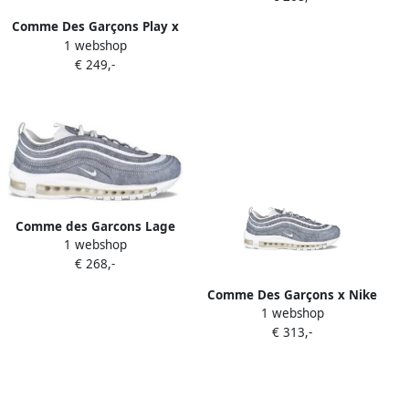
Comme Des Garçons Play x
1 webshop
Converse Big Heart Chuck
€ 249,-
70 sneakers Zwart
Comme des Garcons Lage
1 webshop
Sneakers
€ 268,-
Comme Des Garçons x Nike
1 webshop
Air Max 97 sneakers met
€ 313,-
geborduurd logo Blauw