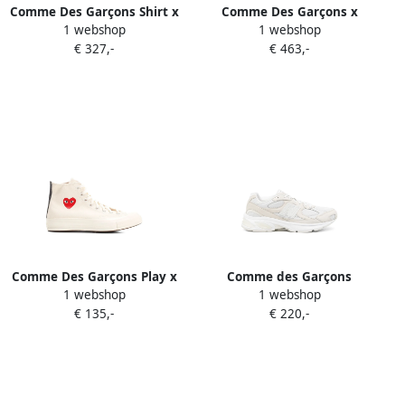
Comme Des Garçons Shirt x
Comme Des Garçons x
1 webshop
1 webshop
Asics Gel-Sd-Lyte mesh
Salomon XT-Whisper
€ 327,-
€ 463,-
sneakers Wit
sneakers met plateauzool
Wit
Comme Des Garçons Play x
Comme des Garçons
1 webshop
1 webshop
Converse Chuck Taylor All
Homme Sneakers met
€ 135,-
€ 220,-
Star sneakers met hartprint
vlakken Beige
Wit