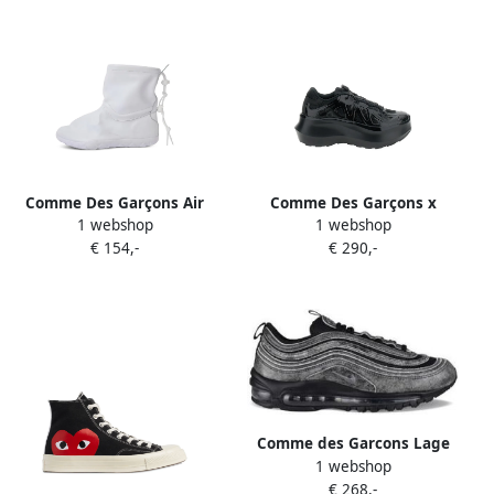
Comme Des Garçons Air
Comme Des Garçons x
1 webshop
1 webshop
Chukka Moc laarzen Wit
Salomon XT-Whisper Void
€ 154,-
€ 290,-
sneakers met plateauzool
Zwart
Comme des Garcons Lage
1 webshop
Sneakers
€ 268,-