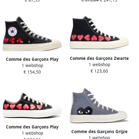
€ 87,55
€ 315,04
€ 241,15
Stijl White
wit
Comme des Garçons Zwarte
Comme des Garçons Play
1 webshop
Canvas Hart Print Sneakers
1 webshop
Zwarte Sneakers
€ 123,60
Black
€ 154,50
Lichtgewicht Canvas
Gevulkaniseerde Zool
Comme des Garçons Play
Comme des Garçons Grijze
1 webshop
Stijlvolle Sneakers voor nen
1 webshop
Canvas Chuck Taylor High-