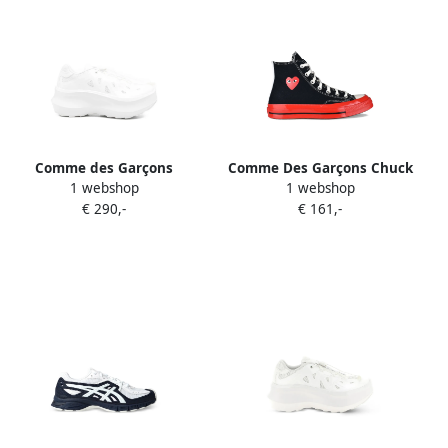
Comme des Garçons
Comme Des Garçons Chuck
1 webshop
1 webshop
Homme Plus x Salomon XT-
Taylor sneakers met
€ 290,-
€ 161,-
Whisper Void sneakers met
hartprint Zwart
plateauzool Wit