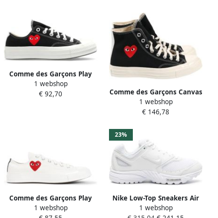
Comme des Garçons Play
1 webshop
Black Heart Low-Top Canvas
Comme des Garçons Canvas
€ 92,70
Sneakers
1 webshop
Sneakers met Heart Print
€ 146,78
Black
23%
Comme des Garçons Play
Nike Low-Top Sneakers Air
1 webshop
1 webshop
Witte Sneakers Verhogen
Pegasus 2005 Spsneakers in