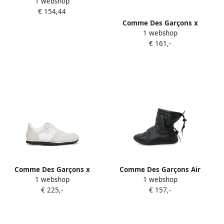
1 webshop
Chuck Taylor 70 Classic
€ 154,44
High Tops Blauw
Comme Des Garçons x
1 webshop
Converse Chuck Taylor
€ 161,-
heart-print sneakers Beige
Comme Des Garçons x
Comme Des Garçons Air
1 webshop
1 webshop
Spalwart sequin-
Chukka Moc ankle boots
€ 225,-
€ 157,-
embellished suede
Zwart
sneakers Beige