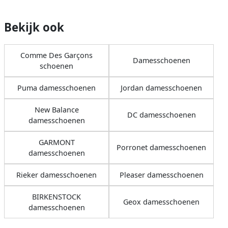
Bekijk ook
Comme Des Garçons
Damesschoenen
schoenen
Puma damesschoenen
Jordan damesschoenen
New Balance
DC damesschoenen
damesschoenen
GARMONT
Porronet damesschoenen
damesschoenen
Rieker damesschoenen
Pleaser damesschoenen
BIRKENSTOCK
Geox damesschoenen
damesschoenen