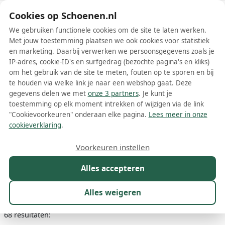
Schoenen.nl
Cookies op Schoenen.nl
We gebruiken functionele cookies om de site te laten werken.
Met jouw toestemming plaatsen we ook cookies voor statistiek
en marketing. Daarbij verwerken we persoonsgegevens zoals je
IP-adres, cookie-ID's en surfgedrag (bezochte pagina's en kliks)
om het gebruik van de site te meten, fouten op te sporen en bij
Wis filters
Alle filters
te houden via welke link je naar een webshop gaat. Deze
gegevens delen we met
onze 3 partners
. Je kunt je
Comme Des Garçons
toestemming op elk moment intrekken of wijzigen via de link
damesschoenen
"Cookievoorkeuren" onderaan elke pagina.
Lees meer in onze
cookieverklaring
.
Meer lezen
Voorkeuren instellen
Boots
Laarzen
Loafers
Plateauzolen
Pumps
Sandal
Alles accepteren
Maat
Merk
1
Kleur
Prijs
Materiaal
Alles weigeren
68 resultaten: