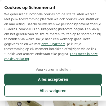
Schoenen.nl
Cookies op Schoenen.nl
We gebruiken functionele cookies om de site te laten werken.
Met jouw toestemming plaatsen we ook cookies voor statistiek
en marketing. Daarbij verwerken we persoonsgegevens zoals je
IP-adres, cookie-ID's en surfgedrag (bezochte pagina's en kliks)
om het gebruik van de site te meten, fouten op te sporen en bij
Wis filters
Alle filters
te houden via welke link je naar een webshop gaat. Deze
gegevens delen we met
onze 3 partners
. Je kunt je
Crocs dames muiltjes
toestemming op elk moment intrekken of wijzigen via de link
"Cookievoorkeuren" onderaan elke pagina.
Lees meer in onze
Meer lezen
cookieverklaring
.
Maat
Merk
1
Kleur
Prijs
Materiaal
Voorkeuren instellen
226 resultaten:
Alles accepteren
33%
50%
Alles weigeren