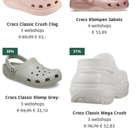
Crocs Klompen Sabots
Crocs Classic Crush Clog
4 webshops
Classic Glitter Clog finition
3 webshops
207521-6UR Grijs Slippers
€ 53,89
pailletée
€ 69,99
€ 63,-
38%
31%
Crocs Classic Klomp Grey-
3 webshops
Grey
€ 53,95
€ 33,10
Crocs Classic Mega Crush
3 webshops
Sandalen & Slides white
€ 76,70
€ 52,83
maat: 36 37 beschikbare
maaten:36 37 38 39 40 41 42