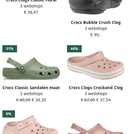
3 webshops
Cut Out Clog sandaal
€ 38,47
zomerschoen loafer met
ventilatieopeningen in
Crocs Bubble Crush Clog
bloemstructuur
3 webshops
Dames Black- Dames Black
€ 90,-
31%
44%
Crocs Classic Sandalen maat
Crocs Clogs Crocband Clog
3 webshops
3 webshops
M10 W12 olijfgroen groen
zomerschoen slippers
€ 49,99
€ 34,39
€ 67,09
€ 37,54
pantoffel met twee kleuren
loopzool
9%