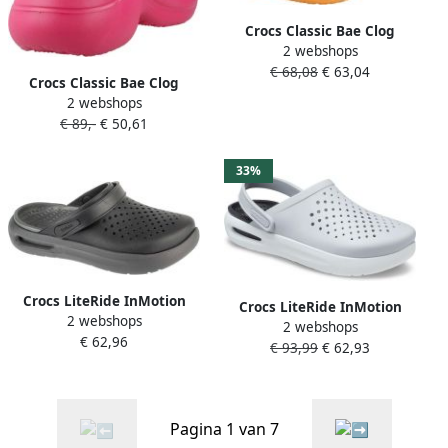
Crocs Classic Bae Clog
2 webshops
Platform Dames Klomp
€ 68,08
€ 63,04
Orangesicle Verstelbare
Crocs Classic Bae Clog
Riem Comfortabel
2 webshops
Damesschoenen Platform
€ 89,-
€ 50,61
Dragon Fruit Comfort
33%
Crocs LiteRide InMotion
Crocs LiteRide InMotion
2 webshops
Chodaki Zwart Sportief
2 webshops
Klompen LiteRide Demping
€ 62,96
€ 93,99
€ 62,93
Free Feel Bovenwerk
Lichtgewicht Croslite
Pagina 1 van 7