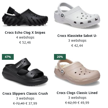
Crocs Echo Clog X Snipes
Crocs Klassieke Sabot U-
4 webshops
Sandalen & Slides Schoenen
3 webshops
Slippers Fashion Wear
€ 52,46
black maat: 41 42
€ 42,44
Volwassen
beschikbare maaten:41 42
43 44 45 46 47 39 40 36 37
47%
20%
38 39
Crocs Clogs Classic Lined
Crocs Slippers Classic Crush
3 webshops
pantolette pantoffel
3 webshops
Sandaal W Streetwear
€ 62,99
€ 49,99
winterschoen met warme
€ 72,49
€ 37,99