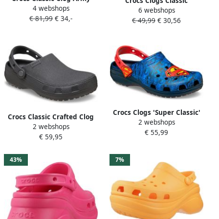
Crocs Clogs Classic
4 webshops
Green Schoenmaat 41 42
6 webshops
Zomerschoen tuinschoen
€ 81,99
€ 34,-
Slides & sandalen 10001 309
€ 49,99
€ 30,56
badschoen met typisch logo
Crocs Clogs 'Super Classic'
Crocs Classic Crafted Clog
2 webshops
blauw geel rood zwart
2 webshops
Sandalen maat 43-44 grijs
€ 55,99
€ 59,95
43%
7%