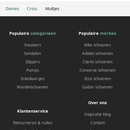
Dames
Crocs
Muiltjes
Populaire
categorieën
Populaire
merken
Sneakers
Nike schoenen
Sandalen
Adidas schoenen
Slippers
Clarks schoenen
Pumps
Converse schoenen
Enkellaarsjes
Ecco schoenen
Wandelschoenen
Gabor schoenen
Over ons
Klantenservice
Inspiratie blog
Retourneren & ruilen
Contact