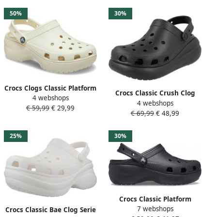
voering
50%
30%
Crocs Clogs Classic Platform
Crocs Classic Crush Clog
4 webshops
Clog W plateau
4 webshops
Gedurfd ontwerp en extra
€ 59,99
€ 29,99
zomerschoen pantoffel
€ 69,99
€ 48,99
hoogte Black Dames
trendy plateauzool
25%
30%
Crocs Classic Platform
7 webshops
Sandalen & Slides Schoenen
Crocs Classic Bae Clog Serie