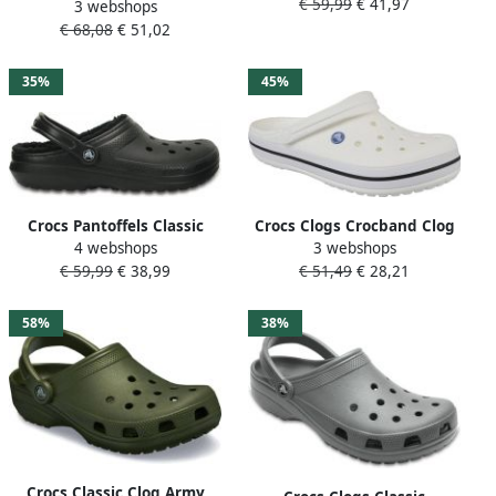
€ 59,99
€ 41,97
black maat: 38 39
3 webshops
Dames Klomp Witte Hoge
beschikbare maaten:36 37
€ 68,08
€ 51,02
Zool Comfortable en
38 39 40 41 42
Duurzaam
35%
45%
Crocs Pantoffels Classic
Crocs Clogs Crocband Clog
4 webshops
3 webshops
Lined Clog Tuinclogs
zomerschoen slippers
€ 59,99
€ 38,99
€ 51,49
€ 28,21
slippers clogs met knuffelig
pantoffel met twee kleuren
faux-bont
loopzool
58%
38%
Crocs Classic Clog Army