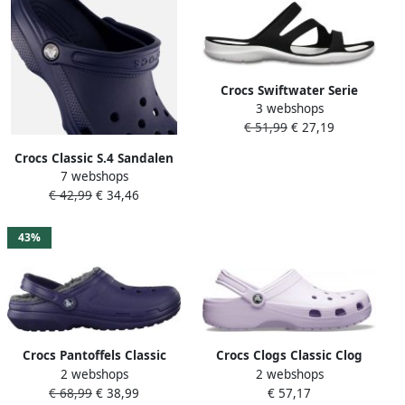
Crocs Swiftwater Serie
3 webshops
Dames Sandalen Zwart Wit
€ 51,99
€ 27,19
Comfortabel en Snel
Drogend
Crocs Classic S.4 Sandalen
7 webshops
Schoenen navy maat: 46 47
€ 42,99
€ 34,46
beschikbare maaten:46 47
43%
Crocs Pantoffels Classic
Crocs Clogs Classic Clog
2 webshops
2 webshops
Lined Clog tuin schoen
zomerschoen slippers
€ 68,99
€ 38,99
€ 57,17
slippers klomp met
pantoffel geschikt voor