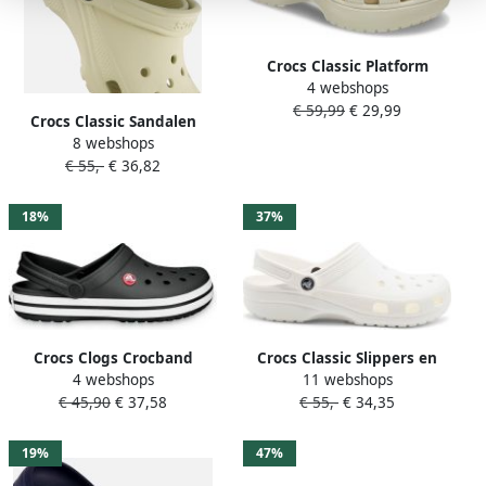
Crocs Classic Platform
4 webshops
Sandalen & Slides Schoenen
€ 59,99
€ 29,99
bone maat: 38 39
Crocs Classic Sandalen
beschikbare maaten:36 37
8 webshops
Schoenen bone maat: 39 40
38 39 40 41 42
€ 55,-
€ 36,82
beschikbare maaten:36 37
38 39 40
18%
37%
Crocs Clogs Crocband
Crocs Classic Slippers en
4 webshops
11 webshops
zomerschoen tuinschoen
Sandalen Wit Maat: 42-43
€ 45,90
€ 37,58
€ 55,-
€ 34,35
glijbaan met gekleurde zool
Thermoplastische Foot
Locker
19%
47%