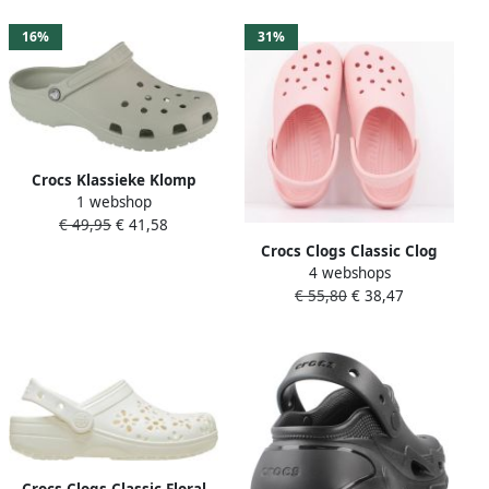
knuffelig nepleer
jibbitz
16%
31%
Crocs Klassieke Klomp
1 webshop
Sandalen Groen Unisex
€ 49,95
€ 41,58
Green Dames
Crocs Clogs Classic Clog
4 webshops
zomerschoen slippers
€ 55,80
€ 38,47
pantoffel geschikt voor
jibbitz
Crocs Clogs Classic Floral