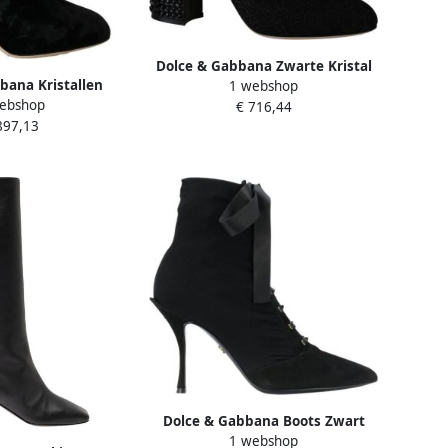
Dolce & Gabbana Zwarte Kristal
bana Kristallen
1 webshop
Mary Janes Booties Schoenen
ebshop
k Velvet Laarzen
€ 716,44
Multicolor Dames
897,13
k Dames
Dolce & Gabbana Boots Zwart
1 webshop
Dames