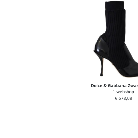
Dolce & Gabbana Zwar
1 webshop
Logo Mid Calf Laarze
€ 678,08
Dames