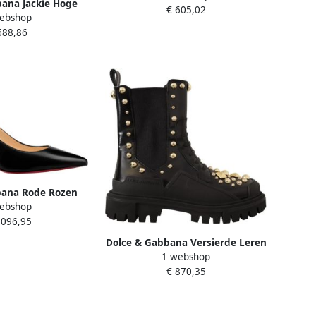
ana Jackie Hoge
€ 605,02
ebshop
Gouden Metalen
688,86
lack Dames
bana Rode Rozen
ebshop
oties Schoenen
.096,95
olor Dames
Dolce & Gabbana Versierde Leren
1 webshop
Gevechtslaarzen met
€ 870,35
Borduurwerk Black Dames