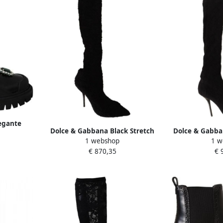
egante
Dolce & Gabbana Black Stretch
Dolce & Gabba
slaarzen
1 webshop
1 w
Socks Knee High Booties Shoes
sokken kni
ck Dames
€ 870,35
€ 
Zwart Dames
sc