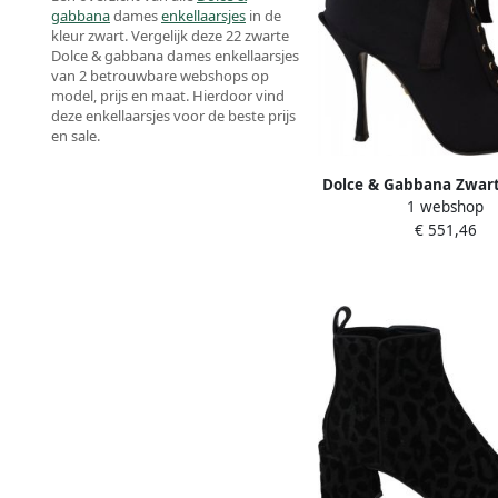
gabbana
dames
enkellaarsjes
in de
kleur zwart. Vergelijk deze 22 zwarte
Dolce & gabbana dames enkellaarsjes
van 2 betrouwbare webshops op
model, prijs en maat. Hierdoor vind
deze enkellaarsjes voor de beste prijs
en sale.
Dolce & Gabbana Zwart
1 webshop
Enkellaarzen Open Te
€ 551,46
Black Dames