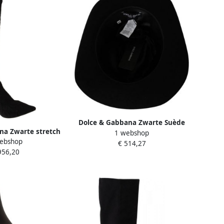
Dolce & Gabbana Zwarte Suède
na Zwarte stretch
1 webshop
L'Amore E'Bellezza Laarzen Black
ebshop
ehoge laarsjes
€ 514,27
Dames
956,20
hoenen