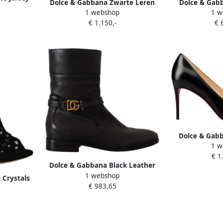
Dolce & Gabbana Zwarte Leren
Dolce & Gabb
tto Black
1 webshop
1 w
Laarzen met DG Logo
Laarzenmet 
€ 1.150,-
€ 
Uitgesneden Black Dames
Logo B
Dolce & Gab
1 w
Stretch Bo
€ 1
Multic
Dolce & Gabbana Black Leather
1 webshop
Flats Logo Short Boots Shoes
 Crystals
€ 983,65
Zwart Dames
ots Shoes