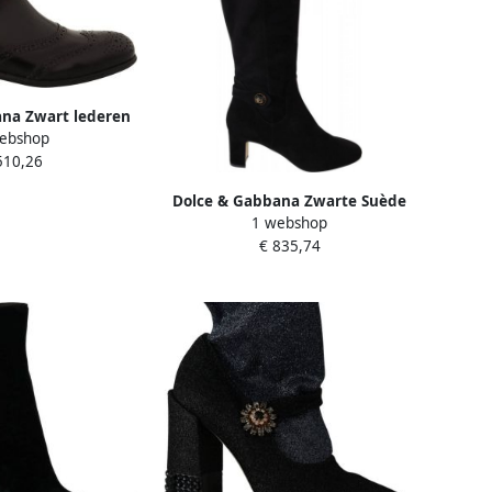
na Zwart lederen
ebshop
platte laarzen
510,26
hoenen
Dolce & Gabbana Zwarte Suède
1 webshop
Kniehoge Platte Laarzen Black
€ 835,74
Dames