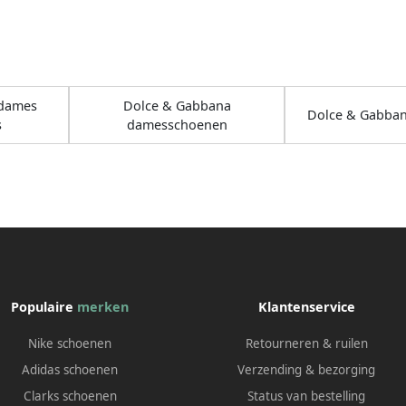
 dames
Dolce & Gabbana
Dolce & Gabba
s
damesschoenen
Populaire
merken
Klantenservice
Nike schoenen
Retourneren & ruilen
Adidas schoenen
Verzending & bezorging
Clarks schoenen
Status van bestelling