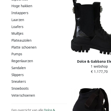
Hoge hakken
Instappers
Laarzen
Loafers
Muiltjes
Plateauzolen
Platte schoenen
Pumps
Regenlaarzen
Dolce & Gabbana El
1 webshop
Zwarte Leren Gevecht
Sandalen
€ 1.177,70
met Kristaldetail Bla
Slippers
Sneakers
Snowboots
Veterschoenen
Een overzicht van alle
Dolce &