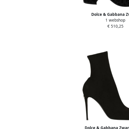
Dolce & Gabbana Z
1 webshop
Luipaard Korte Laarzen
€ 510,25
Black Dames
Dolce & Gabbana Zwar