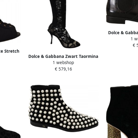
Dolce & Gabba
1 w
enkelhoge 
€ 
sc
e Stretch
Dolce & Gabbana Zwart Taormina
en Hakken
1 webshop
Lace Sokken Laarzen Schoenen
€ 579,16
Pumps