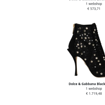
1 webshop
Enkellaarzen met Stile
€ 573,71
Dames
Dolce & Gabbana Black
1 webshop
Heels Zipper Short Bo
€ 1.719,48
Zwart Dames