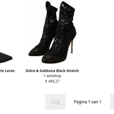
te Leren
Dolce & Gabbana Black Stretch
1 webshop
n Black
Socks Taormina Lace Boots Shoes
€ 486,27
Zwart Dames
Pagina 1 van 1