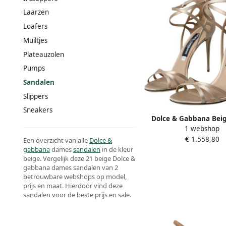
Laarzen
Loafers
Muiltjes
Plateauzolen
Pumps
Sandalen
Slippers
Sneakers
Dolce & Gabbana Bei
1 webshop
Strappy Heels Sandal
€ 1.558,80
Dames
Een overzicht van alle
Dolce &
gabbana
dames
sandalen
in de kleur
beige. Vergelijk deze 21 beige Dolce &
gabbana dames sandalen van 2
betrouwbare webshops op model,
prijs en maat. Hierdoor vind deze
sandalen voor de beste prijs en sale.