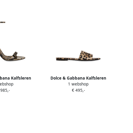
bana Kalfsleren
Dolce & Gabbana Kalfsleren
ebshop
1 webshop
 Leo-print Beige
slippers met luipaard-print Beige
 985,-
€ 495,-