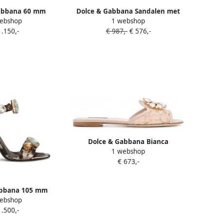
abbana 60 mm
Dolce & Gabbana Sandalen met
ebshop
1 webshop
t pompon-detail
pompon detail Beige
1.150,-
€ 987,-
€ 576,-
eige
Dolce & Gabbana Bianca
1 webshop
sandalen met broche Beige
€ 673,-
abbana 105 mm
ebshop
verfraaid met
1.500,-
enen Beige