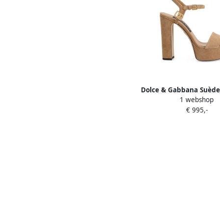
Dolce & Gabbana Suède
1 webshop
met plateauzool B
€ 995,-