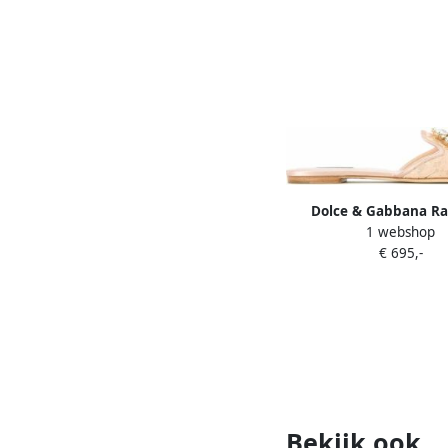
Dolce & Gabbana R
1 webshop
sandalen met broch
€ 695,-
Bekijk ook