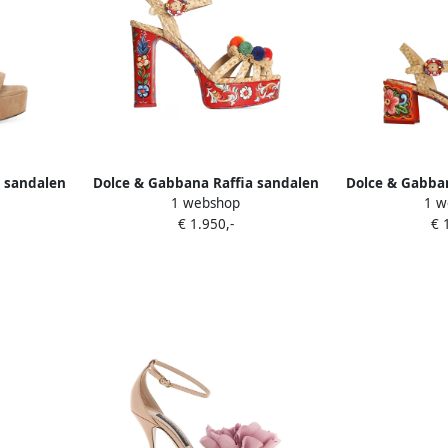
 sandalen
Dolce & Gabbana Raffia sandalen
Dolce & Gabban
1 webshop
1 w
eige
met plateauzool en borduurwerk
met bordu
€ 1.950,-
€ 
Beige