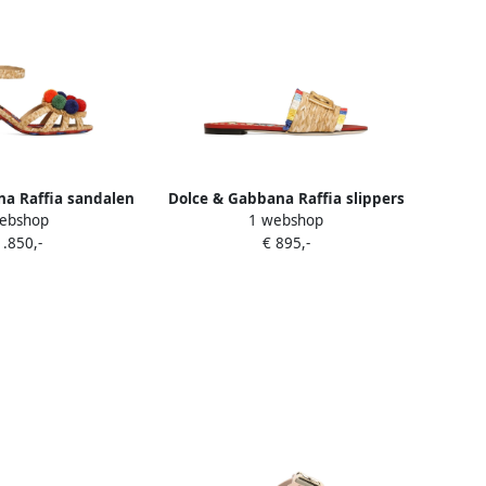
a Raffia sandalen
Dolce & Gabbana Raffia slippers
ebshop
1 webshop
urwerk Beige
Beige
1.850,-
€ 895,-