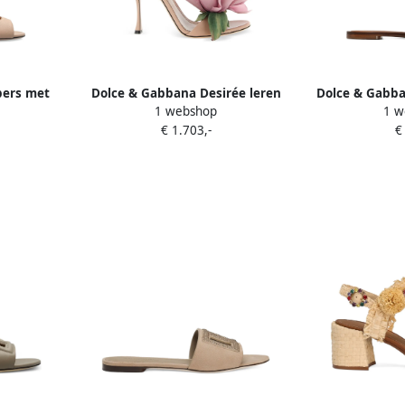
pers met
Dolce & Gabbana Desirée leren
Dolce & Gabban
1 webshop
1 w
ge
sandalen met enkelbandje en
met luipaa
€ 1.703,-
€
bloemapplicatie Beige