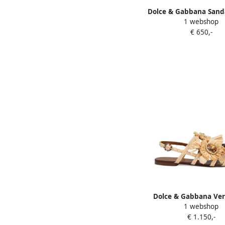
Dolce & Gabbana Sand
1 webshop
blokhak en uitgesnede
€ 650,-
Beige
Dolce & Gabbana Ver
1 webshop
raffia sandalen B
€ 1.150,-