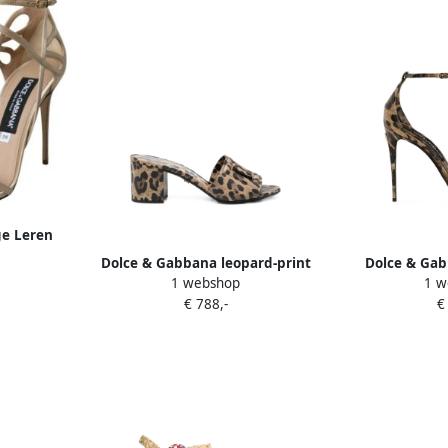
ge Leren
en Beige
Dolce & Gabbana leopard-print
Dolce & Gab
1 webshop
1 w
cutout-logo sandals Beige
sandalen met
€ 788,-
€