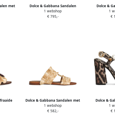
alen met
Dolce & Gabbana Sandalen
Dolce & G
1 webshop
1 w
n details
verfraaid met kristallen Beige
sandalen me
€ 795,-
€ 
B
fraaide
Dolce & Gabbana Sandalen met
Dolce & G
1 webshop
1 w
eige
gevlochten bandje Beige
sandalen 
€ 582,-
€ 
edelst