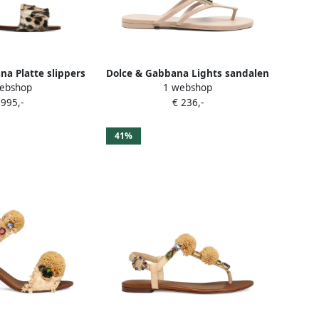
a Platte slippers
Dolce & Gabbana Lights sandalen
ebshop
1 webshop
rd-print Beige
met logo Beige
 995,-
€ 236,-
41%