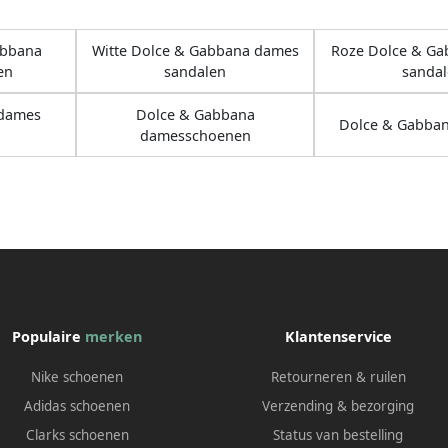
abbana
Witte Dolce & Gabbana dames
Roze Dolce & G
en
sandalen
sanda
 dames
Dolce & Gabbana
Dolce & Gabba
damesschoenen
Populaire
merken
Klantenservice
Nike schoenen
Retourneren & ruilen
Adidas schoenen
Verzending & bezorging
Clarks schoenen
Status van bestelling