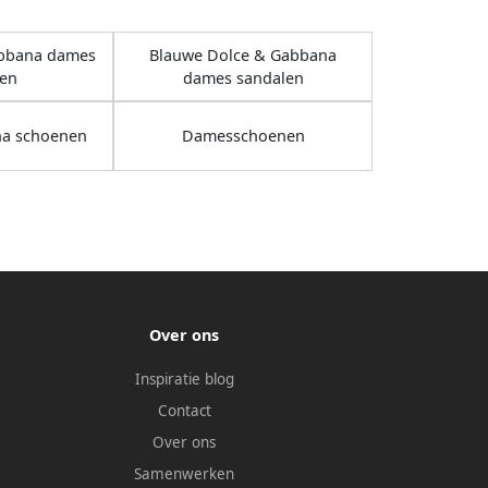
abbana dames
Blauwe Dolce & Gabbana
len
dames sandalen
na schoenen
Damesschoenen
Over ons
Inspiratie blog
Contact
Over ons
Samenwerken