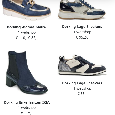
Dorking Lage Sneakers
Dorking -Dames blauw
1 webshop
d9673
1 webshop
donker ballerina's &
€ 95,20
€ 110,-
€ 85,-
mocassins
Dorking Lage Sneakers
1 webshop
d9718
€ 88,-
Dorking Enkellaarzen IKIA
1 webshop
€ 115,-