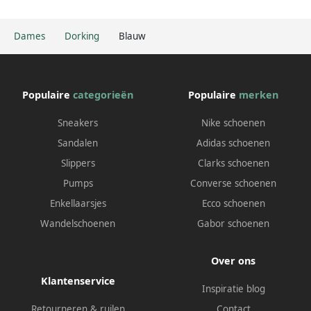
Dames
Dorking
Blauw
Populaire
categorieën
Populaire
merken
Sneakers
Nike schoenen
Sandalen
Adidas schoenen
Slippers
Clarks schoenen
Pumps
Converse schoenen
Enkellaarsjes
Ecco schoenen
Wandelschoenen
Gabor schoenen
Over ons
Klantenservice
Inspiratie blog
Retourneren & ruilen
Contact