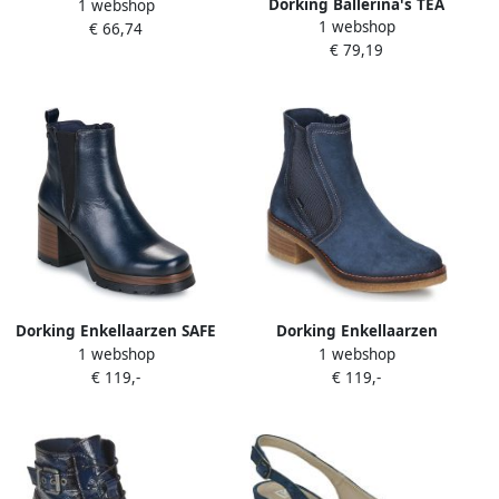
Dorking Ballerina's TEA
1 webshop
1 webshop
€ 66,74
€ 79,19
Dorking Enkellaarzen SAFE
Dorking Enkellaarzen
1 webshop
1 webshop
LUCERO
€ 119,-
€ 119,-