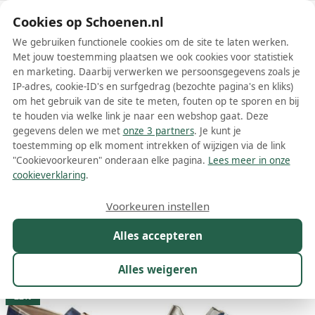
Schoenen.nl
Cookies op Schoenen.nl
We gebruiken functionele cookies om de site te laten werken.
Met jouw toestemming plaatsen we ook cookies voor statistiek
en marketing. Daarbij verwerken we persoonsgegevens zoals je
IP-adres, cookie-ID's en surfgedrag (bezochte pagina's en kliks)
om het gebruik van de site te meten, fouten op te sporen en bij
Wis filters
Alle filters
te houden via welke link je naar een webshop gaat. Deze
gegevens delen we met
onze 3 partners
. Je kunt je
Blauwe Dorking damesschoenen
toestemming op elk moment intrekken of wijzigen via de link
"Cookievoorkeuren" onderaan elke pagina.
Lees meer in onze
Meer lezen
cookieverklaring
.
Ballerinas
Boots
Enkellaarsjes
Laarzen
Mocassins
P
Voorkeuren instellen
Alles accepteren
Maat
Merk
1
Kleur
1
Prijs
Materiaal
Alles weigeren
14 resultaten:
22%