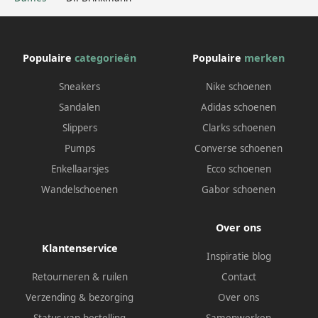
Populaire
categorieën
Populaire
merken
Sneakers
Nike schoenen
Sandalen
Adidas schoenen
Slippers
Clarks schoenen
Pumps
Converse schoenen
Enkellaarsjes
Ecco schoenen
Wandelschoenen
Gabor schoenen
Over ons
Klantenservice
Inspiratie blog
Retourneren & ruilen
Contact
Verzending & bezorging
Over ons
Status van bestelling
Samenwerken