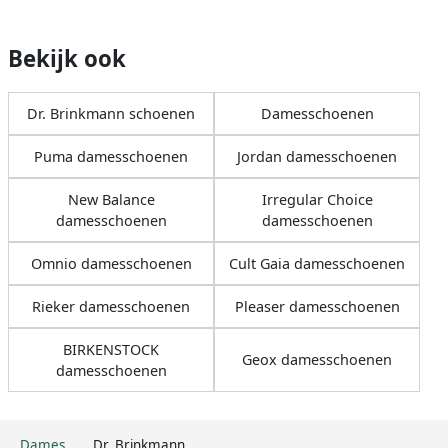
Bekijk ook
Dr. Brinkmann schoenen
Damesschoenen
Puma damesschoenen
Jordan damesschoenen
New Balance
Irregular Choice
damesschoenen
damesschoenen
Omnio damesschoenen
Cult Gaia damesschoenen
Rieker damesschoenen
Pleaser damesschoenen
BIRKENSTOCK
Geox damesschoenen
damesschoenen
Dames
Dr. Brinkmann