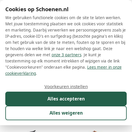
Schoenen.nl
Cookies op Schoenen.nl
We gebruiken functionele cookies om de site te laten werken.
Met jouw toestemming plaatsen we ook cookies voor statistiek
en marketing. Daarbij verwerken we persoonsgegevens zoals je
IP-adres, cookie-ID's en surfgedrag (bezochte pagina's en kliks)
om het gebruik van de site te meten, fouten op te sporen en bij
Wis filters
Alle filters
te houden via welke link je naar een webshop gaat. Deze
gegevens delen we met
onze 3 partners
. Je kunt je
Dr. Brinkmann damesschoenen
toestemming op elk moment intrekken of wijzigen via de link
"Cookievoorkeuren" onderaan elke pagina.
Lees meer in onze
Meer lezen
cookieverklaring
.
Muiltjes
Pantoffels
Sandalen
Slippers
Voorkeuren instellen
Alles accepteren
Maat
Merk
1
Kleur
Prijs
Winkel
Sor
Alles weigeren
59 resultaten: