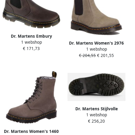
veterschoenHeren sneakers
Grijs
Dr. Martens Embury
1 webshop
Chelsea Boot Unisex Grijs
Dr. Martens Women's 2976
€ 171,73
Chelsea laarzen
1 webshop
Leonore Milled Nubuck WP
€ 204,55
€ 201,55
Winterschoenen olijfgroen
Dr. Martens Stijlvolle
1 webshop
Veterschoenen Jadon Brown
€ 256,20
Dames
Dr. Martens Women's 1460