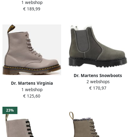
1 webshop
Serena Milled Nubuck WP
€ 189,99
Winterschoenen grijs
Dr. Martens Snowboots
2 webshops
2976 Bex FL Chelsea Boot
Dr. Martens Virginia
€ 170,97
1 webshop
veterboots grijs
€ 125,60
23%