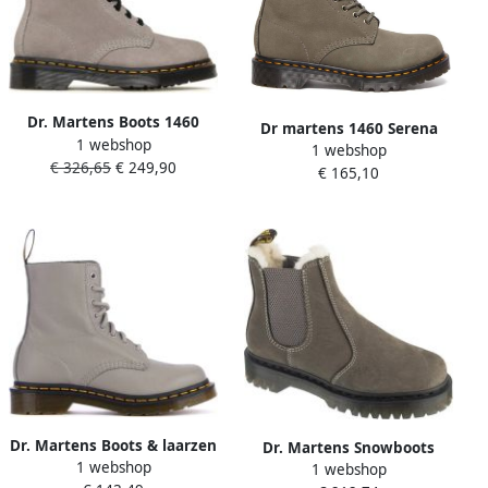
Dr. Martens Boots 1460
Dr martens 1460 Serena
1 webshop
Pascal Combat Boots in grijs
1 webshop
Milled Nubuck WP Grijs
€ 326,65
€ 249,90
€ 165,10
Nubuck Veterboots Dames
Dr. Martens Boots & laarzen
Dr. Martens Snowboots
1 webshop
1460 Pascal Zinc in gray
1 webshop
2976 Bex FL Chelsea Boot