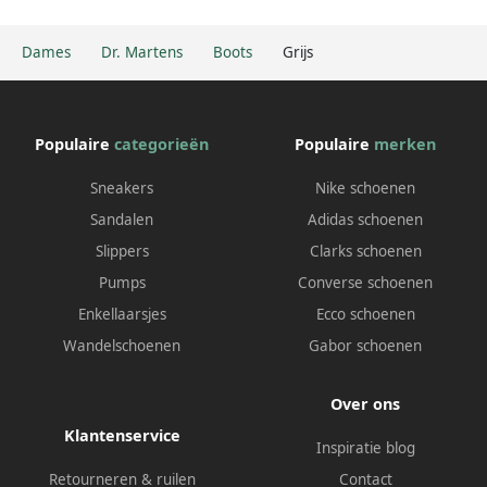
Dames
Dr. Martens
Boots
Grijs
Populaire
categorieën
Populaire
merken
Sneakers
Nike schoenen
Sandalen
Adidas schoenen
Slippers
Clarks schoenen
Pumps
Converse schoenen
Enkellaarsjes
Ecco schoenen
Wandelschoenen
Gabor schoenen
Over ons
Klantenservice
Inspiratie blog
Retourneren & ruilen
Contact