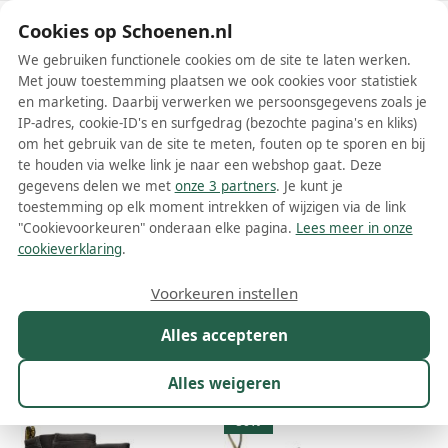
Schoenen.nl
Cookies op Schoenen.nl
We gebruiken functionele cookies om de site te laten werken.
Met jouw toestemming plaatsen we ook cookies voor statistiek
en marketing. Daarbij verwerken we persoonsgegevens zoals je
IP-adres, cookie-ID's en surfgedrag (bezochte pagina's en kliks)
om het gebruik van de site te meten, fouten op te sporen en bij
Wis filters
Alle filters
te houden via welke link je naar een webshop gaat. Deze
gegevens delen we met
onze 3 partners
. Je kunt je
Grijze Dr. Martens dames boots
toestemming op elk moment intrekken of wijzigen via de link
"Cookievoorkeuren" onderaan elke pagina.
Lees meer in onze
Meer lezen
cookieverklaring
.
Biker boots
Chelsea boots
Combat boots
Enkelboots
Voorkeuren instellen
Alles accepteren
Maat
Merk
1
Model
Kleur
1
Prijs
Alles weigeren
16 resultaten:
50%