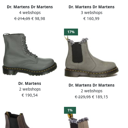
Dr. Martens Dr Martens
Dr. Martens Dr Martens
4 webshops
3 webshops
1460 Pascal Bex Fl Laarzen
Anistone Hi Laarzen Grijs
€ 214,05
€ 98,98
€ 160,99
Grijs Vrouw
Man Vrouw
17%
Dr. Martens
Dr. Martens Dr Martens
2 webshops
1460~PASCAL~GUNMETAL~~~~~~~~~~
2 webshops
2976 Bex Fl Laarzen Grijs
€ 190,54
Hoge sneakersHoge
€ 229,95
€ 189,15
Vrouw
sneakersVeterbootsDames
veterschoenenDames
1%
sneakersVrije tijd half-
hoogHalf-hoge
schoenenHeren