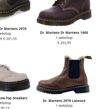
Dr Martens 2976
Dr. Martens Dr Martens 1460
ebshop
zen Bruin Vrouw
1 webshop
Pascal Laarzen Bruin Vrouw
55
€ 201,55
€ 203,95
Low-Top Sneakers
Dr. Martens 2976 Leonore
ebshop
i Lace-up Derby
1 webshop
Vrouwen Bruin Chelsea laarzen
190,15
 in grijs