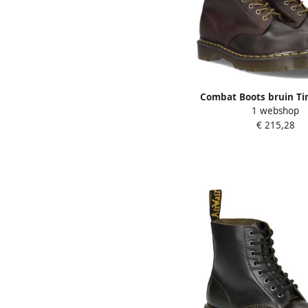
Combat Boots bruin Ti
1 webshop
Bex Veterboots Laar
€ 215,28
Veters Bruin