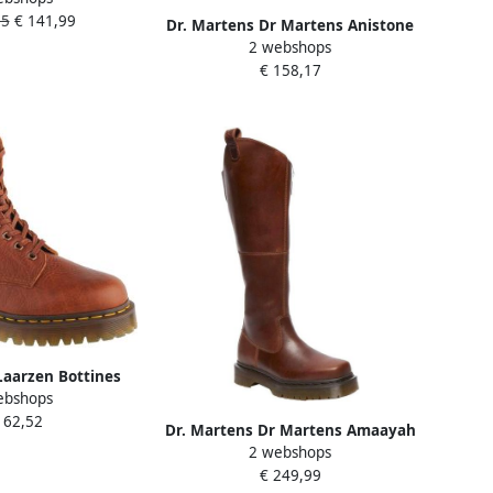
55
€ 141,99
Dr. Martens Dr Martens Anistone
2 webshops
Hrns Laarzen Bruin
€ 158,17
Laarzen Bottines
ebshops
cal Bex cuir
162,52
Dr. Martens Dr Martens Amaayah
2 webshops
Hi Laarzen Bruin Vrouw
€ 249,99