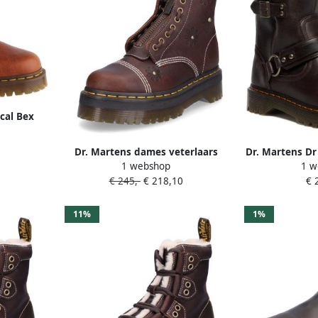
cal Bex
rzen
Dr. Martens dames veterlaars
Dr. Martens Dr
1 webshop
1 w
bruin
Hrns La
€ 245,-
€ 218,10
€ 
11%
1%