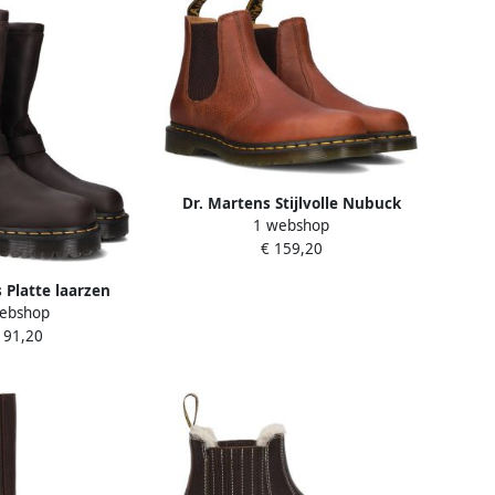
Dr. Martens Stijlvolle Nubuck
1 webshop
Laarzen met Elastische
€ 159,20
Inzetstukken
 Platte laarzen
ebshop
I PULL ON BOOT
191,20