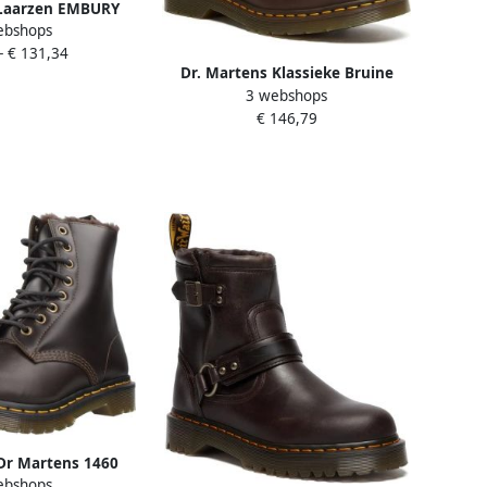
 Laarzen EMBURY
ebshops
N CRAZY HORSE
-
€ 131,34
Dr. Martens Klassieke Bruine
3 webshops
Leren Veterschoenen Brown
€ 146,79
Dr Martens 1460
ebshops
zen Zwart Vrouw