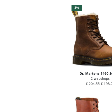
3%
Dr. Martens 1460 S
2 webshops
23912243 Vrouwen 
€ 204,55
€ 198,
Trekkinglaarze