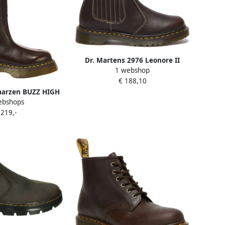
Dr. Martens 2976 Leonore II
1 webshop
gevoerde leren chelsea boots
€ 188,10
Dark Brown Grizzly
aarzen BUZZ HIGH
ebshops
 BROWN MILLED
 219,-
LOSS