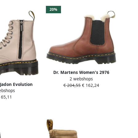
20%
Dr. Martens Women's 2976
2 webshops
Leonore Orleans Winterschoenen
Jadon Evolution
€ 204,55
€ 162,24
bruin
ebshops
en Beige Dames
165,11