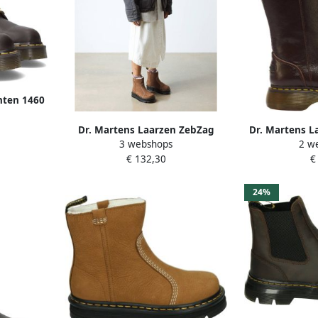
nten 1460
zen Met
Dr. Martens Laarzen ZebZag
Dr. Martens L
3 webshops
2 w
Rigger WL Rigger Boot Desert
BOOT DARK
€ 132,30
€
Brown Milled Nubuck WP
G
24%