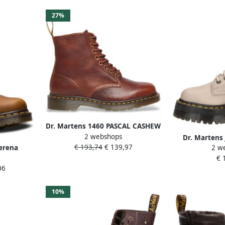
27%
Dr. Martens 1460 PASCAL CASHEW
2 webshops
AMBASSADOR Dames
Dr. Martens 
€ 193,74
€ 139,97
sneakersDames
erena
2 w
Leren Laarz
veterschoenenHeren
Bruin
€ 
06
sneakersHeren veterschoenVrije
n
tijd half-hoog Cognac
10%