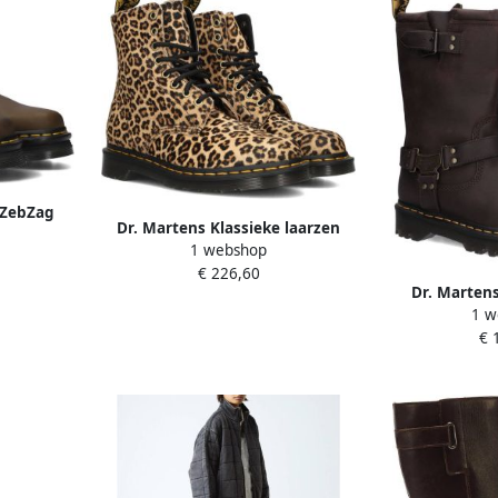
 ZebZag
Dr. Martens Klassieke laarzen
Brown
1 webshop
met luipaardprint
€ 226,60
Dr. Martens
1 w
ANISTONE H
€ 