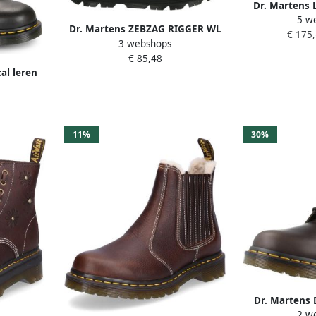
Dr. Martens
5 w
DARK BROW
Dr. Martens ZEBZAG RIGGER WL
€ 175,
3 webshops
RIGGER BOOT
€ 85,48
SnowbootsGevoerde
al leren
laarzenDames laarzen Cognac
pe
11%
30%
Dr. Martens 
2 w
Serena Laar