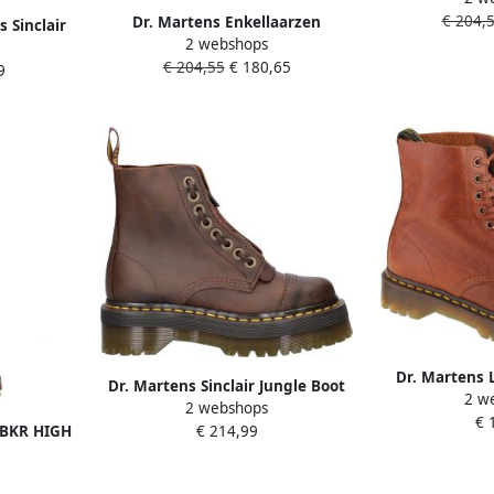
€ 204,
Dr. Martens Enkellaarzen
 Sinclair
2 webshops
Bottines 2976 Leonore doublure
rbruine
€ 204,55
€ 180,65
fausse fourrure
9
Dr. Martens 
Dr. Martens Sinclair Jungle Boot
2 w
1460 Pas
2 webshops
Vrouwen Zwart Laarzen
€ 
 BKR HIGH
€ 214,99
zenDames