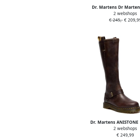
Dr. Martens Dr Martens
2 webshops
Flower Grizzly donke
€ 245,-
€ 209,9
leren laarzen
Dr. Martens ANISTONE
2 webshops
LEG BOOT Lange laar
€ 249,99
laarzen Bruin