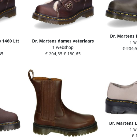
Dr. Martens 
 1460 Ltt
Dr. Martens dames veterlaars
1 w
Leonore Laar
1 webshop
Vrouw
donkerbruin
€ 204,
65
€ 204,55
€ 180,65
Dr. Martens 
1 w
1461 Quad I
€ 
Shoes