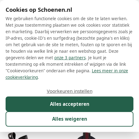
Schoenen.nl
Cookies op Schoenen.nl
We gebruiken functionele cookies om de site te laten werken.
Met jouw toestemming plaatsen we ook cookies voor statistiek
en marketing. Daarbij verwerken we persoonsgegevens zoals je
IP-adres, cookie-ID's en surfgedrag (bezochte pagina's en kliks)
om het gebruik van de site te meten, fouten op te sporen en bij
Wis filters
Alle filters
te houden via welke link je naar een webshop gaat. Deze
gegevens delen we met
onze 3 partners
. Je kunt je
Zwarte Dsquared2 dames laarzen
toestemming op elk moment intrekken of wijzigen via de link
"Cookievoorkeuren" onderaan elke pagina.
Lees meer in onze
Meer lezen
cookieverklaring
.
Hoge laarzen
Overknee laarzen
Veterlaarzen
Voorkeuren instellen
Alles accepteren
Maat
Merk
1
Kleur
1
Prijs
Materiaal
Alles weigeren
29 resultaten: