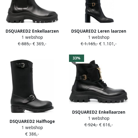
DSQUARED2 Enkellaarzen
DSQUARED2 Leren laarzen
1 webshop
1 webshop
met logoplakkaat Zwart
Zwart
€ 885,-
€ 369,-
€ 1.165,-
€ 1.101,-
33%
DSQUARED2 Enkellaarzen
1 webshop
met logoplakkaat Zwart
DSQUARED2 Halfhoge
€ 924,-
€ 616,-
1 webshop
regenlaarzen Zwart
€ 386,-