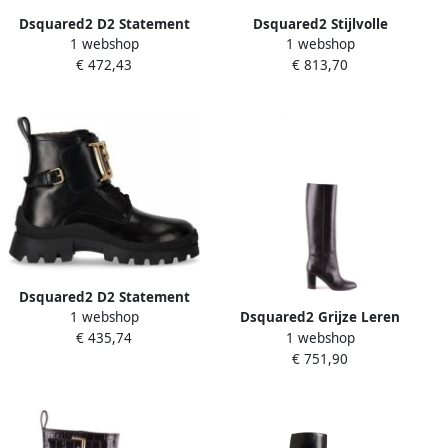
Dsquared2 D2 Statement
Dsquared2 Stijlvolle
1 webshop
1 webshop
Ankle Boots Zwart Dames
haklaarzen voor vrouwen
€ 472,43
€ 813,70
Black Dames
Dsquared2 D2 Statement
1 webshop
Dsquared2 Grijze Leren
biker boot van kalfsleer
1 webshop
€ 435,74
Laarzen met Brede Hak
€ 751,90
Semi-Formele Stijl Zwart
Dames