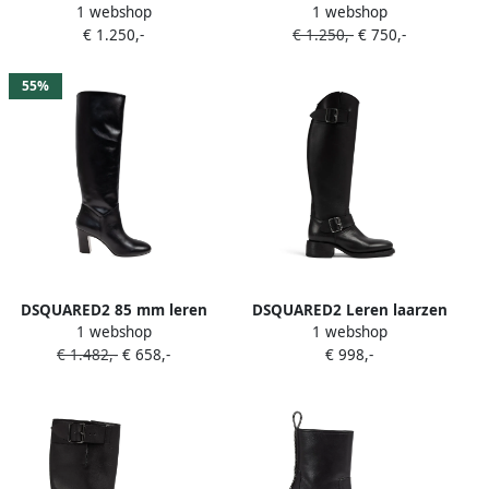
1 webshop
1 webshop
puntige neus en gespdetail
overknee laarzen Zwart
€ 1.250,-
€ 1.250,-
€ 750,-
Zwart
55%
DSQUARED2 85 mm leren
DSQUARED2 Leren laarzen
1 webshop
1 webshop
knielaarzen met blokhak
Zwart
€ 1.482,-
€ 658,-
€ 998,-
Zwart