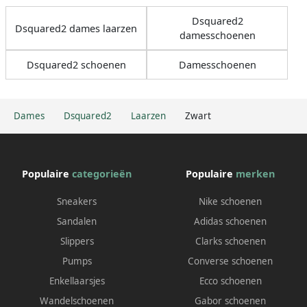
Dsquared2
Dsquared2 dames laarzen
damesschoenen
Dsquared2 schoenen
Damesschoenen
Dames
Dsquared2
Laarzen
Zwart
Populaire
categorieën
Populaire
merken
Sneakers
Nike schoenen
Sandalen
Adidas schoenen
Slippers
Clarks schoenen
Pumps
Converse schoenen
Enkellaarsjes
Ecco schoenen
Wandelschoenen
Gabor schoenen