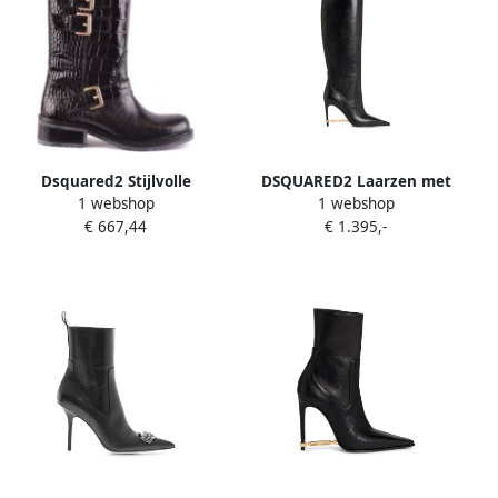
Dsquared2 Stijlvolle
DSQUARED2 Laarzen met
1 webshop
1 webshop
Krokodil Patroon Hoge
metalen detail Zwart
€ 667,44
€ 1.395,-
Laarzen Zwart Dames