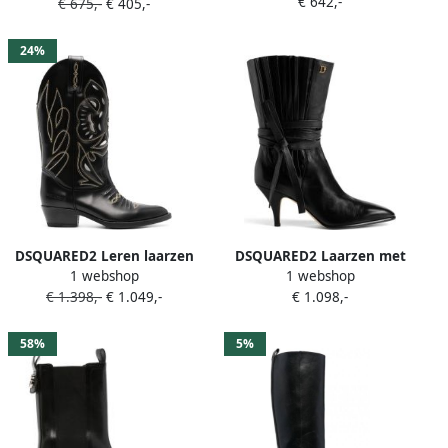
€ 642,-
€ 675,-
€ 405,-
24%
DSQUARED2 Leren laarzen
DSQUARED2 Laarzen met
1 webshop
1 webshop
Zwart
logoplakkaat Zwart
€ 1.398,-
€ 1.049,-
€ 1.098,-
58%
5%