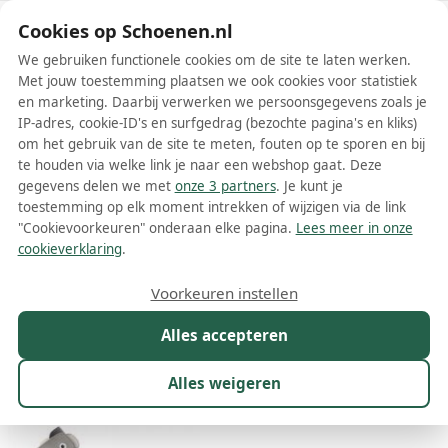
Schoenen.nl
Cookies op Schoenen.nl
We gebruiken functionele cookies om de site te laten werken.
Met jouw toestemming plaatsen we ook cookies voor statistiek
en marketing. Daarbij verwerken we persoonsgegevens zoals je
IP-adres, cookie-ID's en surfgedrag (bezochte pagina's en kliks)
om het gebruik van de site te meten, fouten op te sporen en bij
Wis filters
Alle filters
te houden via welke link je naar een webshop gaat. Deze
gegevens delen we met
onze 3 partners
. Je kunt je
Rode Dsquared2 damesschoenen
toestemming op elk moment intrekken of wijzigen via de link
"Cookievoorkeuren" onderaan elke pagina.
Lees meer in onze
Meer lezen
cookieverklaring
.
Boots
Laarzen
Loafers
Sandalen
Slippers
Sneakers
Voorkeuren instellen
Alles accepteren
Maat
Merk
1
Kleur
1
Prijs
Materiaal
Alles weigeren
15 resultaten: