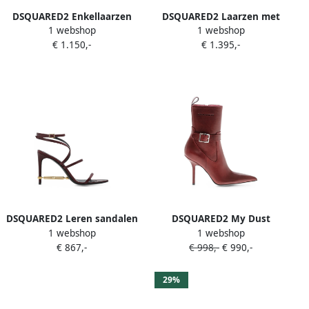
DSQUARED2 Enkellaarzen
DSQUARED2 Laarzen met
1 webshop
1 webshop
met metalen staafje Rood
metalen detail Rood
€ 1.150,-
€ 1.395,-
DSQUARED2 Leren sandalen
DSQUARED2 My Dust
1 webshop
1 webshop
Rood
buckle-strap pointed-toe
€ 867,-
€ 998,-
€ 990,-
ankle boots Rood
29%