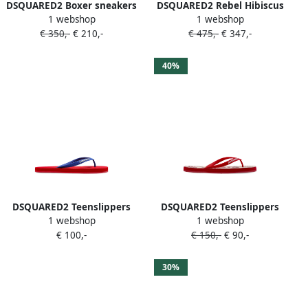
DSQUARED2 Boxer sneakers
DSQUARED2 Rebel Hibiscus
1 webshop
1 webshop
Rood
sandalen Rood
€ 350,-
€ 210,-
€ 475,-
€ 347,-
40%
DSQUARED2 Teenslippers
DSQUARED2 Teenslippers
1 webshop
1 webshop
met logo-bandje Rood
met logoprint Rood
€ 100,-
€ 150,-
€ 90,-
30%