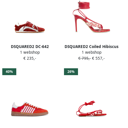
DSQUARED2 DC-642
DSQUARED2 Coiled Hibiscus
1 webshop
1 webshop
sneakers met
sandalen met hak Rood
€ 235,-
€ 795,-
€ 557,-
contrasterende vlakken
Rood
40%
26%