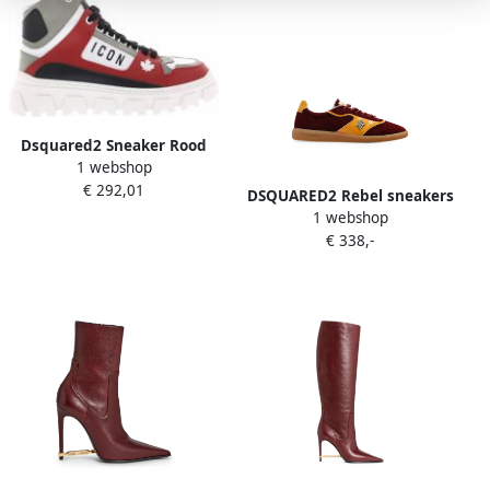
Dsquared2 Sneaker Rood
1 webshop
Dames
€ 292,01
DSQUARED2 Rebel sneakers
1 webshop
Rood
€ 338,-