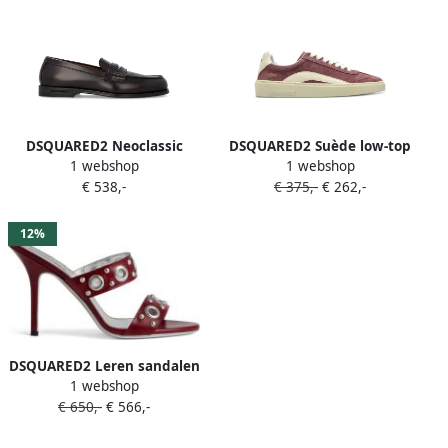
DSQUARED2 Neoclassic
DSQUARED2 Suède low-top
1 webshop
1 webshop
loafers Rood
sneakers Rood
€ 538,-
€ 375,-
€ 262,-
12%
DSQUARED2 Leren sandalen
1 webshop
Rood
€ 650,-
€ 566,-