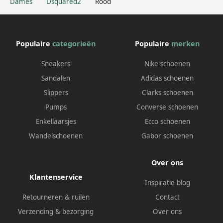
Dames
Dsquared2
Rood
Populaire
categorieën
Populaire
merken
Sneakers
Nike schoenen
Sandalen
Adidas schoenen
Slippers
Clarks schoenen
Pumps
Converse schoenen
Enkellaarsjes
Ecco schoenen
Wandelschoenen
Gabor schoenen
Over ons
Klantenservice
Inspiratie blog
Retourneren & ruilen
Contact
Verzending & bezorging
Over ons