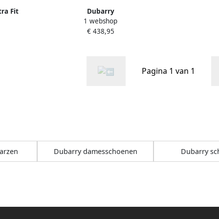
ra Fit
Dubarry
1 webshop
mes
SLIGO~~~~~~~~~~~~~~~~~~~~~~~~~
€ 438,95
ruin Kleur
WandellaarzenDames laarzen
Bruin
Pagina 1 van 1
arzen
Dubarry damesschoenen
Dubarry s