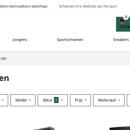
Alleen betrouwbare webshops
Schoenen.nl is Website van het Jaar!
Jongens
Sportschoenen
Sneakers
ruin
zen
Model
Kleur
1
Prijs
Materiaal