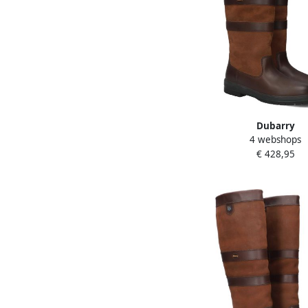
Dubarry
4 webshops
GALWAY~~~~~~~~~~~~~
€ 428,95
laarzenWandellaarzen 
Bruin