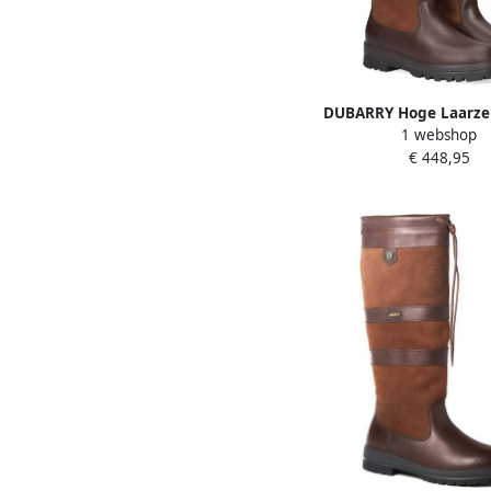
DUBARRY Hoge Laarz
1 webshop
Kilternan Maat: 41 Ma
€ 448,95
Leer Kleur: Bru