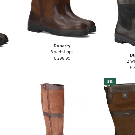
Dubarry
3 webshops
ROSCOMMON~~~~~~~~~~~~~~~~~~~~~
Du
€ 298,95
laarzenWandellaarzen s laarzen
2 w
~~~~~~~~~~~
KILDARE~~~~~
Bruin
€ 
s laarzen
Wandellaarz
Z
5%