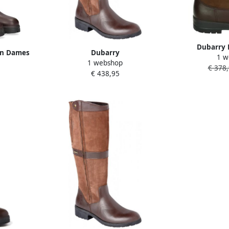
Dubarry 
en Dames
Dubarry
1 w
FIT~~~~~
1 webshop
teriaal:
SLIGO~~~~~~~~~~~~~~~~~~~~~~~~~
€ 378
Wandellaarzen 
€ 438,95
in
WandellaarzenDames laarzen
B
Bruin