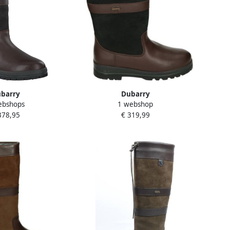
barry
Dubarry
ebshops
1 webshop
~~~~~~~~~~~~~~~~~~
DONEGAL~~~~~~~~~~~~~~~~~~~~~~~
378,95
€ 319,99
enDames laarzen
WandellaarzenHeren
wart
laarzenDames laarzen Zwart