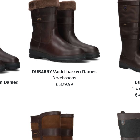
DUBARRY Vachtlaarzen Dames
3 webshops
Foxrock Maat: 37 Materiaal: Leer
en Dames
Du
€ 329,99
Kleur: Bruin
4 w
t: 38
GALWAY~~~~~~
€ 
: Bruin
Wandell
laarzenDame