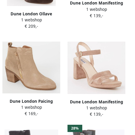
Dune London Manifesting
1 webshop
sandalette
Dune London Ollave
€ 139,-
1 webshop
enkellaarsje van leer
€ 209,-
Dune London Paicing
Dune London Manifesting
1 webshop
enkellaarsje van suède
1 webshop
sandalette
€ 169,-
€ 139,-
28%