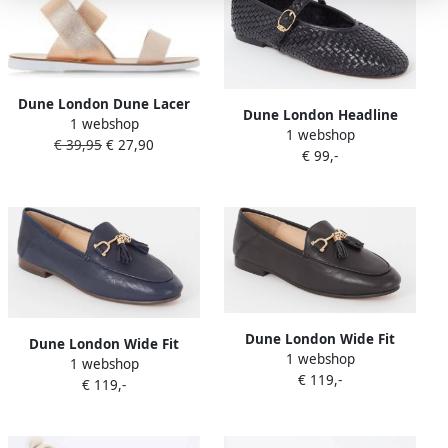
Dune London Dune Lacer
Dune London Headline
1 webshop
Multi Metallic
1 webshop
ballerina van leer
€ 39,95
€ 27,90
€ 99,-
Dune London Wide Fit
Dune London Wide Fit
1 webshop
Greysons loafer van leer
1 webshop
Greysons loafer van leer
€ 119,-
€ 119,-