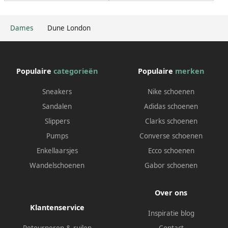
Dames
Dune London
Populaire
categorieën
Populaire
merken
Sneakers
Nike schoenen
Sandalen
Adidas schoenen
Slippers
Clarks schoenen
Pumps
Converse schoenen
Enkellaarsjes
Ecco schoenen
Wandelschoenen
Gabor schoenen
Over ons
Klantenservice
Inspiratie blog