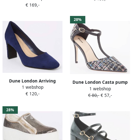
€ 169,-
leer met horsebit
28%
Dune London Arriving
Dune London Casta pump
1 webshop
pump van suède
1 webshop
€ 120,-
€ 80,-
€ 57,-
28%