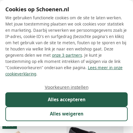
Schoenen.nl
Cookies op Schoenen.nl
We gebruiken functionele cookies om de site te laten werken.
Met jouw toestemming plaatsen we ook cookies voor statistiek
en marketing. Daarbij verwerken we persoonsgegevens zoals je
IP-adres, cookie-ID's en surfgedrag (bezochte pagina's en kliks)
om het gebruik van de site te meten, fouten op te sporen en bij
Wis filters
Alle filters
te houden via welke link je naar een webshop gaat. Deze
gegevens delen we met
onze 3 partners
. Je kunt je
Dune London damesschoenen
toestemming op elk moment intrekken of wijzigen via de link
"Cookievoorkeuren" onderaan elke pagina.
Lees meer in onze
Meer lezen
cookieverklaring
.
Ballerinas
Boots
Enkellaarsjes
Espadrilles
Instappers
Voorkeuren instellen
Alles accepteren
Maat
Merk
1
Kleur
Prijs
Materiaal
Alles weigeren
74 resultaten:
30%