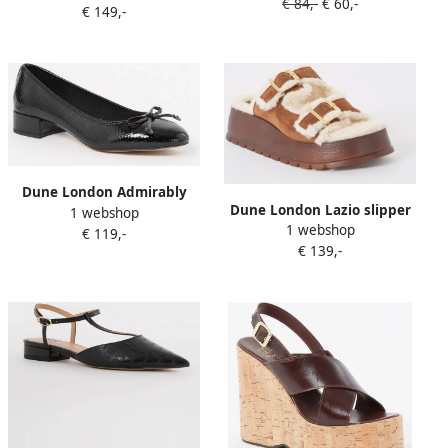
€ 84,-
€ 60,-
€ 149,-
Dune London Admirably
Dune London Lazio slipper
1 webshop
pump met structuur en
1 webshop
met plateauzool
€ 119,-
lakfinish
€ 139,-