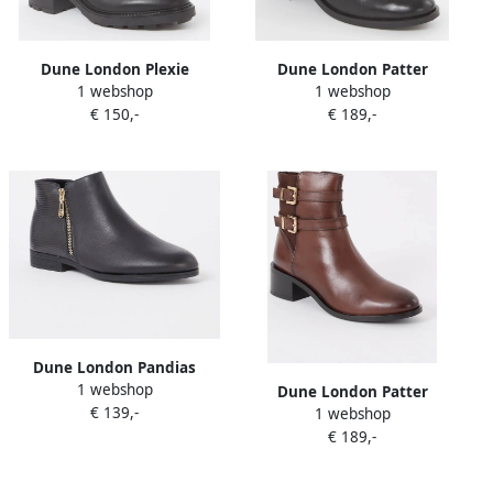
Dune London Plexie
Dune London Patter
1 webshop
1 webshop
veterboot van leer
enkellaarsje van leer met
€ 150,-
€ 189,-
gespdetail
Dune London Pandias
1 webshop
enkellaarsje van leer
Dune London Patter
€ 139,-
1 webshop
enkellaarsje van leer met
€ 189,-
gespdetail