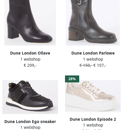
Dune London Ollave
Dune London Parlowe
1 webshop
1 webshop
enkellaarsje van leer
enkellaarsje van leer
€ 209,-
€ 150,-
€ 107,-
28%
Dune London Episode 2
Dune London Ego sneaker
1 webshop
sneaker met plateauzool
1 webshop
met leren details en strass