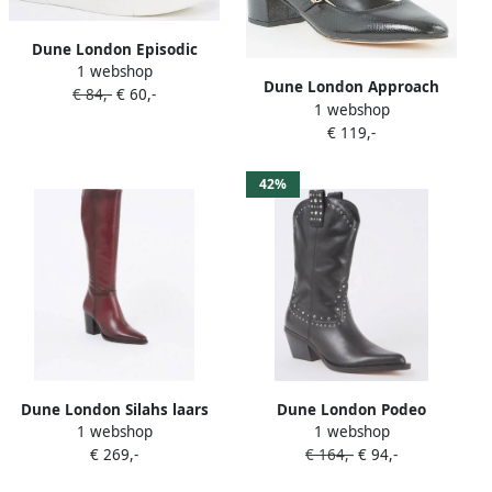
Dune London Episodic
1 webshop
sneaker van leer met
Dune London Approach
€ 84,-
€ 60,-
pailletten en plateauzool
1 webshop
pump van leer
€ 119,-
42%
Dune London Silahs laars
Dune London Podeo
1 webshop
1 webshop
van leer
cowboylaars van suède met
€ 269,-
€ 164,-
€ 94,-
studs