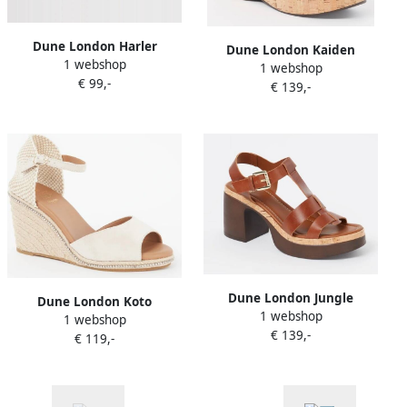
Dune London Harler
Dune London Kaiden
1 webshop
sandaal van tweed met
1 webshop
sandalette van leer
€ 99,-
lurex
€ 139,-
Dune London Jungle
Dune London Koto
1 webshop
sandalette van leer
1 webshop
espadrille van suède
€ 139,-
€ 119,-