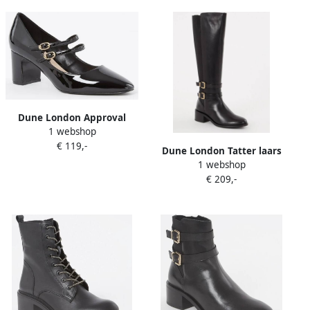
Dune London Approval
1 webshop
pump van leer met lakfinish
€ 119,-
Dune London Tatter laars
1 webshop
van leer met gespdetail
€ 209,-