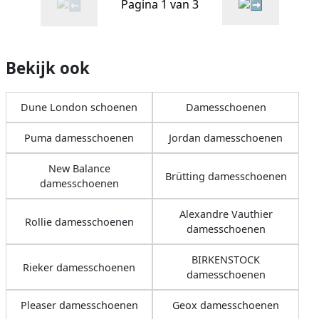
Pagina 1 van 3
Bekijk ook
Dune London schoenen
Damesschoenen
Puma damesschoenen
Jordan damesschoenen
New Balance
Brütting damesschoenen
damesschoenen
Alexandre Vauthier
Rollie damesschoenen
damesschoenen
BIRKENSTOCK
Rieker damesschoenen
damesschoenen
Pleaser damesschoenen
Geox damesschoenen