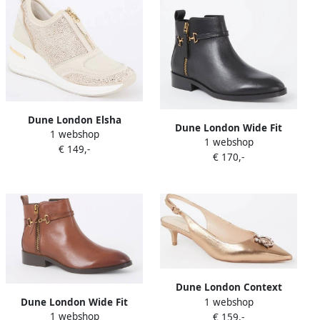
Dune London Elsha
Dune London Wide Fit
1 webshop
sneakerwedge van leer met
1 webshop
Parklyn enkellaarsje van
€ 149,-
strass
€ 170,-
leer met horsebit
Dune London Context
1 webshop
Dune London Wide Fit
slingback van leer met
1 webshop
€ 159,-
Parklyn enkellaarsje van
strass