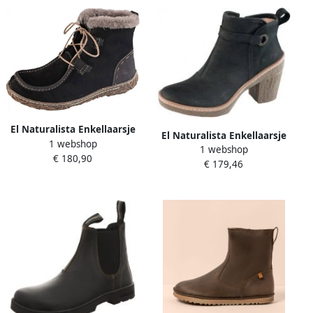
El Naturalista Enkellaarsje
El Naturalista Enkellaarsje
1 webshop
van hoogwaardig leer
1 webshop
met rits opzij Zwart
€ 180,90
Zwart
€ 179,46