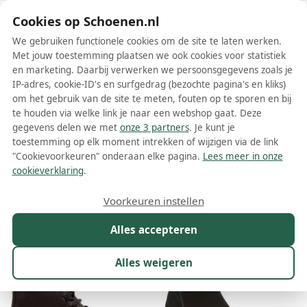
Schoenen.nl
Cookies op Schoenen.nl
We gebruiken functionele cookies om de site te laten werken.
Met jouw toestemming plaatsen we ook cookies voor statistiek
en marketing. Daarbij verwerken we persoonsgegevens zoals je
IP-adres, cookie-ID's en surfgedrag (bezochte pagina's en kliks)
om het gebruik van de site te meten, fouten op te sporen en bij
Wis filters
Alle filters
te houden via welke link je naar een webshop gaat. Deze
gegevens delen we met
onze 3 partners
. Je kunt je
Zwarte El Naturalista dames laarzen
toestemming op elk moment intrekken of wijzigen via de link
"Cookievoorkeuren" onderaan elke pagina.
Lees meer in onze
Meer lezen
cookieverklaring
.
Maat
Merk
1
Kleur
1
Prijs
Materiaal
Voorkeuren instellen
32 resultaten:
Alles accepteren
Alles weigeren