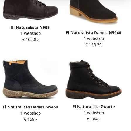
El Naturalista N909
El Naturalista Dames N5940
1 webshop
Pleasant Angkor
1 webshop
Silk Suede Irati black
€ 165,85
€ 125,30
El Naturalista Zwarte
El Naturalista Dames N5450
1 webshop
winterlaarzen voor dames
1 webshop
Pleasant Nido Pleasant
€ 184,-
met veters
€ 159,-
Black