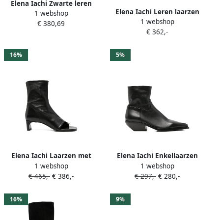
Elena Iachi Zwarte leren
Elena Iachi Leren laarzen
1 webshop
Texano laarzen met rits
1 webshop
met rits Zwart
€ 380,69
Zwart Dames
€ 362,-
16%
5%
Elena Iachi Laarzen met
Elena Iachi Enkellaarzen
1 webshop
1 webshop
open neus Zwart
met puntige neus Zwart
€ 465,-
€ 386,-
€ 297,-
€ 280,-
16%
9%