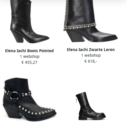
Elena Iachi Zwarte Leren
Elena Iachi Boots Pointed
1 webshop
Texaanse Laarzen Zwart
1 webshop
Toe Black Leather Cowboy
€ 618,-
Dames
€ 455,27
Boots in zwart