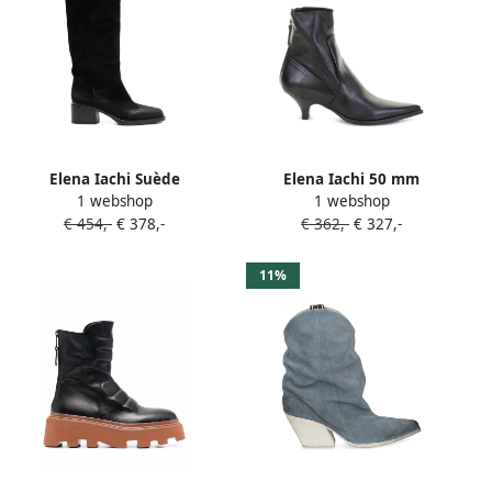
Elena Iachi Suède
Elena Iachi 50 mm
1 webshop
1 webshop
knielaarzen Zwart
enkellaarzen met puntige
€ 454,-
€ 378,-
€ 362,-
€ 327,-
neus en rits Zwart
11%