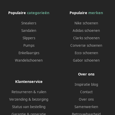
Populaire
categorieën
Populaire
merken
Sneakers
Nike schoenen
Sandalen
Adidas schoenen
Slippers
Clarks schoenen
Pumps
Converse schoenen
Enkellaarsjes
Ecco schoenen
Wandelschoenen
Gabor schoenen
Over ons
Klantenservice
Inspiratie blog
Retourneren & ruilen
Contact
Verzending & bezorging
Over ons
Status van bestelling
Samenwerken
Garantie & reparatie
Betrouwbaarheid