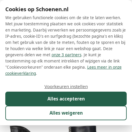
Schoenen.nl
Cookies op Schoenen.nl
We gebruiken functionele cookies om de site te laten werken.
Met jouw toestemming plaatsen we ook cookies voor statistiek
en marketing. Daarbij verwerken we persoonsgegevens zoals je
IP-adres, cookie-ID's en surfgedrag (bezochte pagina's en kliks)
om het gebruik van de site te meten, fouten op te sporen en bij
Wis filters
Alle filters
te houden via welke link je naar een webshop gaat. Deze
gegevens delen we met
onze 3 partners
. Je kunt je
Zwarte Elena Iachi dames laarzen
toestemming op elk moment intrekken of wijzigen via de link
"Cookievoorkeuren" onderaan elke pagina.
Lees meer in onze
Meer lezen
cookieverklaring
.
Cowboylaarzen
Overknee laarzen
Voorkeuren instellen
Alles accepteren
Maat
Merk
1
Kleur
1
Prijs
Materiaal
Alles weigeren
10 resultaten: