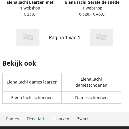
Elena Iachi Laarzen met
Elena Iachi Gerafelde suède
1 webshop
1 webshop
chunky zool Zwart
enkellaarzen Zwart
€ 258,-
€ 528,-
€ 469,-
Pagina 1 van 1
Bekijk ook
Elena Iachi
Elena Iachi dames laarzen
damesschoenen
Elena Iachi schoenen
Damesschoenen
Dames
Elena Iachi
Laarzen
Zwart