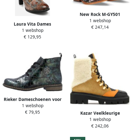
New Rock M-GY501
1 webshop
Enkellaars 39 Shoes
Laura Vita Dames
€ 247,14
Multicolours
1 webshop
Enkellaars Alcbaneo 141
€ 129,95
Gris Multicolour
Rieker Dameschoenen voor
1 webshop
alledag Green Dames
€ 79,95
Kazar Veelkleurige
1 webshop
enkellaarsjes voor dames
€ 242,06