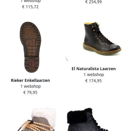
1 webshop
zomer met hoog
€ 254,99
€ 115,72
draagcomfort
El Naturalista Laarzen
1 webshop
Volcano
Rieker Enkellaarzen
€ 174,95
1 webshop
Bottines 78240
€ 79,95