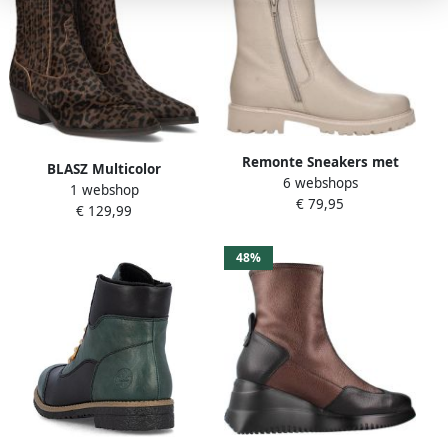
Remonte Sneakers met
BLASZ Multicolor
6 webshops
sleehak Casual-boots
1 webshop
Enkellaarsjes Lexx-04
€ 79,95
enkellaars plateauboots
€ 129,99
met Lite´n Soft-uitrusting
48%