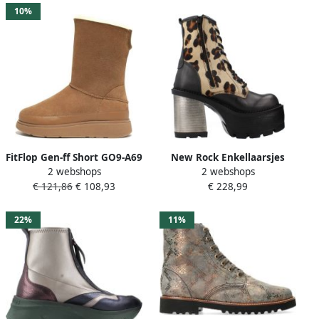
10%
FitFlop Gen-ff Short GO9-A69
New Rock Enkellaarsjes
2 webshops
2 webshops
Vrouwen Bruin Laarzen
voor Trail Avonturen
€ 121,86
€ 108,93
€ 228,99
22%
11%