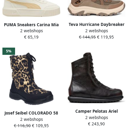
Teva Hurricane Daybreaker
PUMA Sneakers Carina Mia
2 webshops
Mid dames laars multikleur
2 webshops
Mid WTR Dames Beige
€ 144,95
€ 119,95
€ 65,19
5%
Camper Pelotas Ariel
Josef Seibel COLORADO 58
2 webshops
Enkellaarsjes Pelotas Ariel
2 webshops
WandellaarzenDames
€ 243,90
Damen Bordeaux Zwart
€ 116,90
€ 109,95
laarzen Bruin