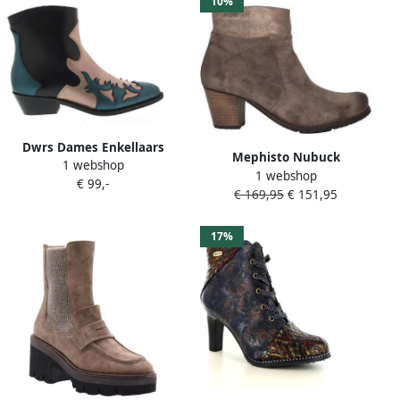
10%
Dwrs Dames Enkellaars
Mephisto Nubuck
1 webshop
Monkey Black Petrol Zwart
1 webshop
Enkellaars voor dames
€ 99,-
€ 169,95
€ 151,95
Taupe
17%