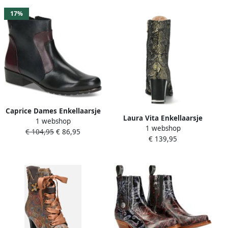
17%
Caprice Dames Enkellaarsje
Laura Vita Enkellaarsje
1 webshop
9-25335-43 961 G-breedte
1 webshop
Kacio Marron Multicolour
€ 104,95
€ 86,95
€ 139,95