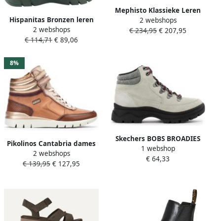
Mephisto Klassieke Leren
Hispanitas Bronzen leren
2 webshops
Enkellaars voor Dames
2 webshops
sport enkellaarsjes
€ 234,95
€ 207,95
€ 114,71
€ 89,06
8%
Skechers BOBS BROADIES
Pikolinos Cantabria dames
1 webshop
MIGHTY HIKE 113397-OFWT
2 webshops
sneaker multikleur
€ 64,33
Female Beige suède
€ 139,95
€ 127,95
enkellaarsjes dames beige