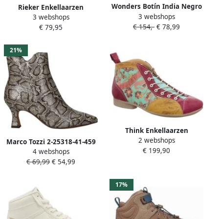
Wonders Botín India Negro
Rieker Enkellaarzen
3 webshops
Color: Negro Multicolor
3 webshops
Bottines 73510
€ 154,-
€ 78,99
Dames
€ 79,95
21%
Think Enkellaarzen
2 webshops
Marco Tozzi 2-25318-41-459
€ 199,90
4 webshops
dames enkellaarzen
€ 69,99
€ 54,99
gekleed beige
17%