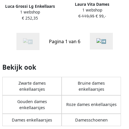
Laura Vita Dames
Luca Grossi Lg Enkellaars
1 webshop
Enkellaars Alcbaneo 127
1 webshop
Divers
€ 119,95
€ 99,-
Jeans Jeansblauw
€ 252,35
Pagina 1 van 6
Bekijk ook
Zwarte dames
Bruine dames
enkellaarsjes
enkellaarsjes
Gouden dames
Roze dames enkellaarsjes
enkellaarsjes
Dames enkellaarsjes
Damesschoenen