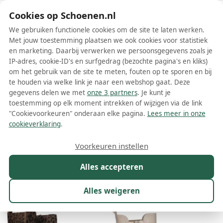
Schoenen.nl
Cookies op Schoenen.nl
We gebruiken functionele cookies om de site te laten werken.
Met jouw toestemming plaatsen we ook cookies voor statistiek
en marketing. Daarbij verwerken we persoonsgegevens zoals je
IP-adres, cookie-ID's en surfgedrag (bezochte pagina's en kliks)
om het gebruik van de site te meten, fouten op te sporen en bij
Wis filters
Alle filters
te houden via welke link je naar een webshop gaat. Deze
gegevens delen we met
onze 3 partners
. Je kunt je
Multicolors dames enkellaarsjes
toestemming op elk moment intrekken of wijzigen via de link
"Cookievoorkeuren" onderaan elke pagina.
Lees meer in onze
Schoenen.nl heeft een uitgebreid assortiment van multicolor
cookieverklaring
.
enkellaarsjes met verschillende kleuren en patronen, perfect om je
look een speelse en unieke uitstraling te geven. Vergelijk het
Meer lezen
Voorkeuren instellen
aanbod van meer dan 100 webwinkels op Schoenen.nl en ontdek
de prachtige collectie die jouw schoenencollectie verrijken. Neem
Alles accepteren
Maat
Merk
Kleur
1
Prijs
Materiaal
een kijkje en vind vandaag nog jouw favoriete paar multicolor
enkellaarsjes!
Alles weigeren
215 resultaten: