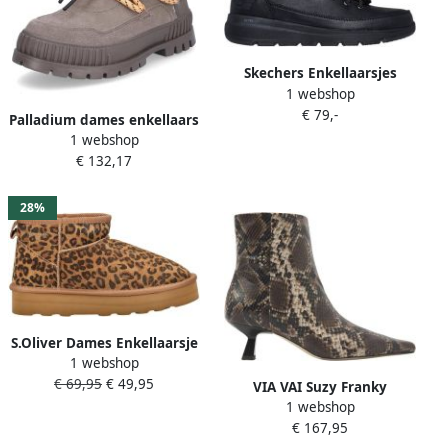
Skechers Enkellaarsjes
1 webshop
Glacial Ultra Wonderland
€ 79,-
Palladium dames enkellaars
1 webshop
Pallashock Lo Hiver taupe
€ 132,17
28%
S.Oliver Dames Enkellaarsje
1 webshop
5-26352-41 907
€ 69,95
€ 49,95
VIA VAI Suzy Franky
1 webshop
Enkellaarsjes dames
€ 167,95