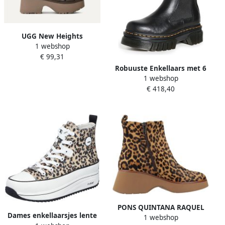
UGG New Heights
1 webshop
Enkellaarsjes met
€ 99,31
Enkelbandje voor Dames
Beige (1167475-DNSS)
Robuuste Enkellaars met 6
1 webshop
Oogjes voor Dames
€ 418,40
PONS QUINTANA RAQUEL
Dames enkellaarsjes lente
1 webshop
Dierlijke Dr