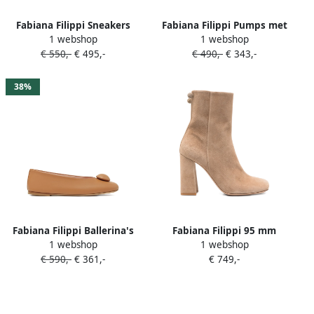
Fabiana Filippi Sneakers
Fabiana Filippi Pumps met
1 webshop
1 webshop
met net vlak Bruin
uitgesneden hak Bruin
€ 550,-
€ 495,-
€ 490,-
€ 343,-
38%
Fabiana Filippi Ballerina's
Fabiana Filippi 95 mm
1 webshop
1 webshop
met applicatie Bruin
verfraaide laarzen met
€ 590,-
€ 361,-
€ 749,-
blokhak Bruin