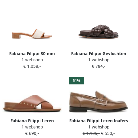
Fabiana Filippi 30 mm
Fabiana Filippi Gevlochten
1 webshop
1 webshop
sandalen met vierkante
leren slippers Bruin
€ 1.058,-
€ 784,-
neus Bruin
51%
Fabiana Filippi Leren
Fabiana Filippi Leren loafers
1 webshop
1 webshop
slippers met studs Bruin
Bruin
€ 690,-
€ 1.125,-
€ 550,-