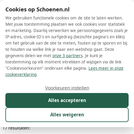
Schoenen.nl
Cookies op Schoenen.nl
We gebruiken functionele cookies om de site te laten werken.
Met jouw toestemming plaatsen we ook cookies voor statistiek
en marketing. Daarbij verwerken we persoonsgegevens zoals je
IP-adres, cookie-ID's en surfgedrag (bezochte pagina's en kliks)
om het gebruik van de site te meten, fouten op te sporen en bij
Wis filters
Alle filters
te houden via welke link je naar een webshop gaat. Deze
gegevens delen we met
onze 3 partners
. Je kunt je
Bruine Fabiana Filippi
toestemming op elk moment intrekken of wijzigen via de link
damesschoenen
"Cookievoorkeuren" onderaan elke pagina.
Lees meer in onze
cookieverklaring
.
Meer lezen
Voorkeuren instellen
Ballerinas
Boots
Laarzen
Loafers
Muiltjes
Pumps
Alles accepteren
Maat
Merk
1
Kleur
1
Prijs
Materiaal
Alles weigeren
17 resultaten: