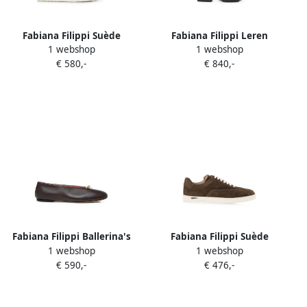
Fabiana Filippi Suède
Fabiana Filippi Leren
1 webshop
1 webshop
sneakers verfraaid met
knielaarzen met
€ 580,-
€ 840,-
kralen Bruin
gespbandje Bruin
Fabiana Filippi Ballerina's
Fabiana Filippi Suède
1 webshop
1 webshop
met geknoopt detail Bruin
sneakers met metallic
€ 590,-
€ 476,-
afwerking Bruin