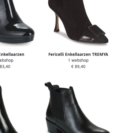
 Enkellaarzen
Fericelli Enkellaarzen TREMYA
ebshop
1 webshop
BRETTA
 83,40
€ 89,40