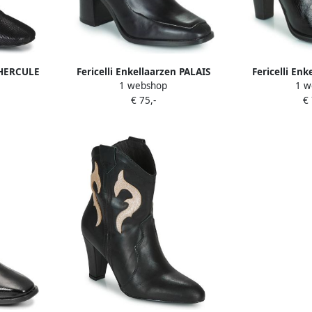
n HERCULE
Fericelli Enkellaarzen PALAIS
Fericelli En
1 webshop
1 w
€ 75,-
€