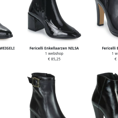
n WEIGELI
Fericelli Enkellaarzen NILSA
Fericelli
1 webshop
1 w
NOM
€ 85,25
€