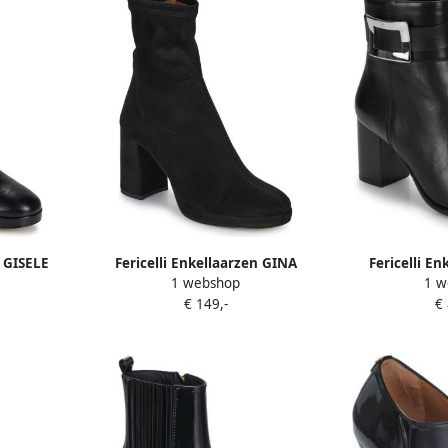
n GISELE
Fericelli Enkellaarzen GINA
Fericelli E
1 webshop
1 w
€ 149,-
€