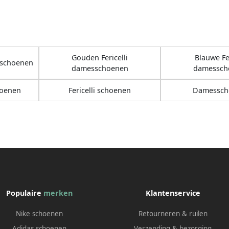
Gouden Fericelli
Blauwe Fer
esschoenen
damesschoenen
damessch
hoenen
Fericelli schoenen
Damessch
Populaire
merken
Klantenservice
Nike schoenen
Retourneren & ruilen
Adidas schoenen
Verzending & bezorging