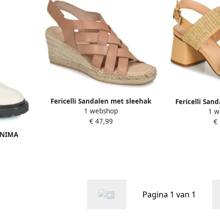
Fericelli Sandalen met sleehak
Fericelli San
1 webshop
1 w
ODALUMY
M
€ 47,99
€
PANIMA
Pagina 1 van 1