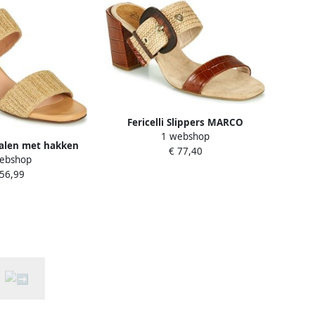
Fericelli Slippers MARCO
1 webshop
dalen met hakken
€ 77,40
ebshop
ARRAK
 56,99