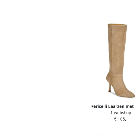
Fericelli Laarzen me
1 webshop
PRIMINA
€ 105,-