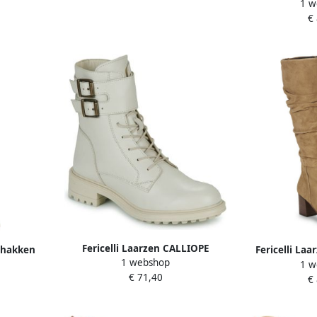
1 w
€
Fericelli Laarzen CALLIOPE
t hakken
Fericelli La
1 webshop
1 w
FA
€ 71,40
€