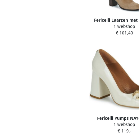
Fericelli Laarzen me
1 webshop
FANTASY
€ 101,40
Fericelli Pumps NA
1 webshop
€ 119,-