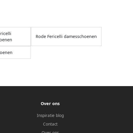
icelli
Rode Fericelli damesschoenen
oenen
oenen
Over ons
Inspiratie blog
Contact
Over ons