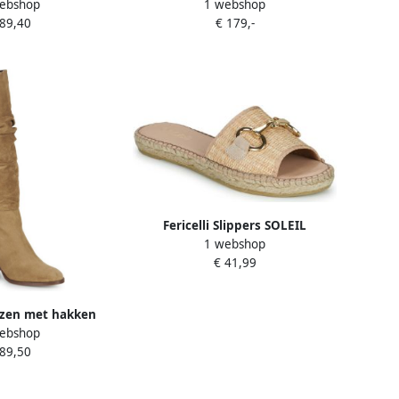
ebshop
1 webshop
NORAYA
 89,40
€ 179,-
Fericelli Slippers SOLEIL
1 webshop
€ 41,99
arzen met hakken
ebshop
NTASY
 89,50