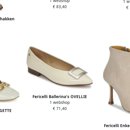
1 webshop
1 w
€ 83,40
€
t hakken
Fericelli Ballerina's OVELLIE
1 webshop
€ 71,40
YGETTE
Fericelli En