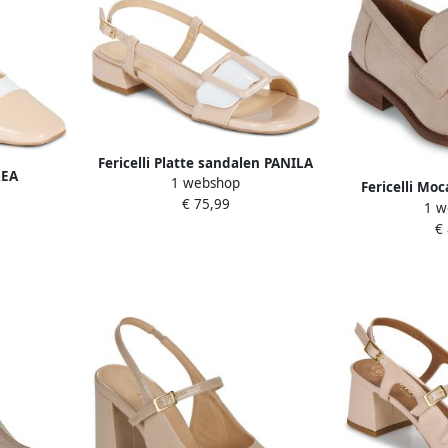
Fericelli Platte sandalen PANILA
LEA
1 webshop
Fericelli Mo
€ 75,99
1 w
€