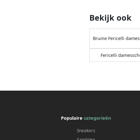
Bekijk ook
Bruine Fericelli dam
Fericelli damessc
Populaire
categorieën
Sneakers
Sandalen