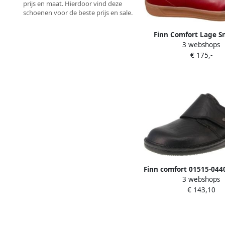
prijs en maat. Hierdoor vind deze
schoenen voor de beste prijs en sale.
Finn Comfort Lage S
3 webshops
Interlagos Pomodore W
€ 175,-
Clio
Finn comfort 01515-044
3 webshops
open schoenen Z
€ 143,10