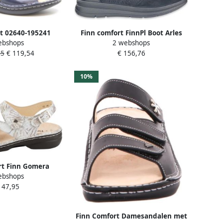
t 02640-195241
Finn comfort FinnPl Boot Arles
ebshops
2 webshops
sschoenen Blauw
Black
45
€ 119,54
€ 156,76
10%
rt Finn Gomera
ebshops
iite sand Kleur Off
147,95
hite)
Finn Comfort Damesandalen met