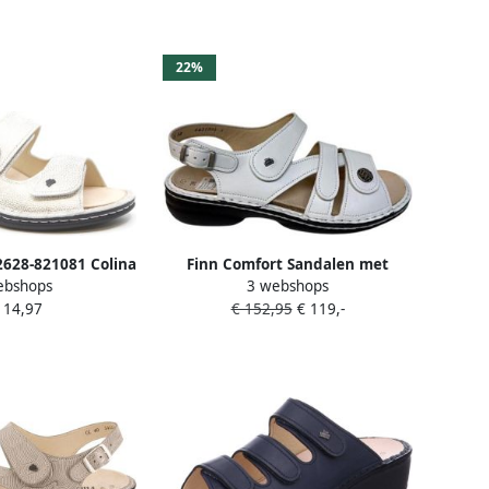
22%
2628-821081 Colina
Finn Comfort Sandalen met
ebshops
3 webshops
oenen Taupe
sleehak
114,97
€ 152,95
€ 119,-