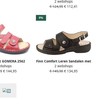
2 webshops
eenvoudige sluiting
€ 124,95
€ 112,41
9%
rt GOMERA 2562
Finn Comfort Leren Sandalen met
ebshops
2 webshops
 dames sandaal
Verstelbare Sluiting
25
€ 144,95
€ 149,90
€ 134,95
 een uitneembaar
etbed