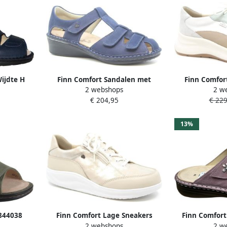
Wijdte H
Finn Comfort Sandalen met
Finn Comfor
2 webshops
2 w
sleehak Funen
0362
€ 204,95
€ 229
13%
844038
Finn Comfort Lage Sneakers
Finn Comfort
2 webshops
2 w
nen Varen
Otaru