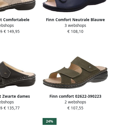
t Comfortabele
Finn Comfort Neutrale Blauwe
ebshops
3 webshops
an nubuckleer
Nappa Sandaal
85
€ 149,95
€ 108,10
t Zwarte dames
Finn comfort 02622-390223
ebshops
2 webshops
mfortabele stijl
Melrose Damespantoffels
95
€ 135,77
€ 107,55
Olijfgroen
24%