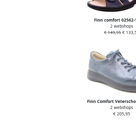
Finn comfort 02562-
2 webshops
Gomera Damessandaa
€ 149,95
€ 133,
Finn Comfort Vetersch
2 webshops
dames
€ 205,95