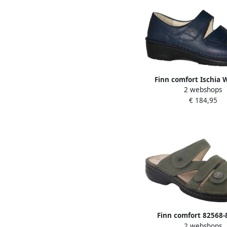
Finn comfort Ischia 
2 webshops
Blauw
€ 184,95
Finn comfort 82568-
2 webshops
Ventura-S Damesschoe