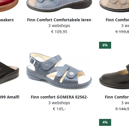
neakers
Finn Comfort Comfortabele leren
Finn Comfor
3 webshops
3 w
eiss Nube
sandaal met sleehak
sandaal v
€ 109,95
€ 159,
6%
099 Amalfi
Finn comfort GOMERA 02562-
Finn Comfor
3 webshops
3 w
wart
345099 Zwarte dames sandaal
mocassins co
€ 145,-
€ 144,
wijdte H
4%