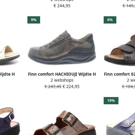
€ 244,95
€ 149
9%
6%
ijdte H
Finn comfort HACHIOUJI Wijdte H
Finn comfort 0
2 webshops
2 w
Damesscho
€ 247,45
€ 224,95
€ 104,
19%