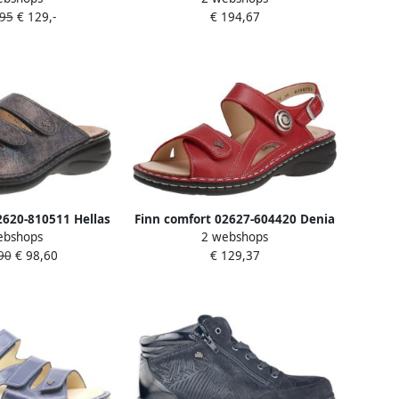
,95
€ 129,-
€ 194,67
2620-810511 Hellas
Finn comfort 02627-604420 Denia
ebshops
2 webshops
enen Platina
Damessandalen Pomodore
90
€ 98,60
€ 129,37