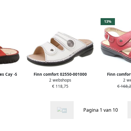
13%
es Cay -S
Finn comfort 02550-001000
Finn comfo
2 webshops
2 w
Sansibar Damesschoenen Wit
423147 Rode
€ 118,75
€ 168,
wijdte H met
vo
Pagina 1 van 10