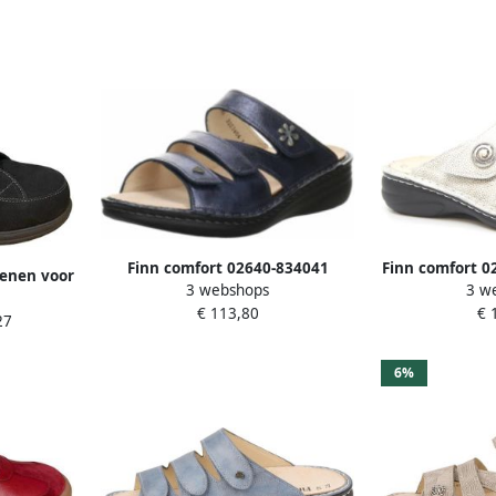
Finn comfort 02640-834041
Finn comfort 0
oenen voor
3 webshops
3 w
Grenada Damesschoenen
Damessch
€ 113,80
€ 
Atlantic
27
6%