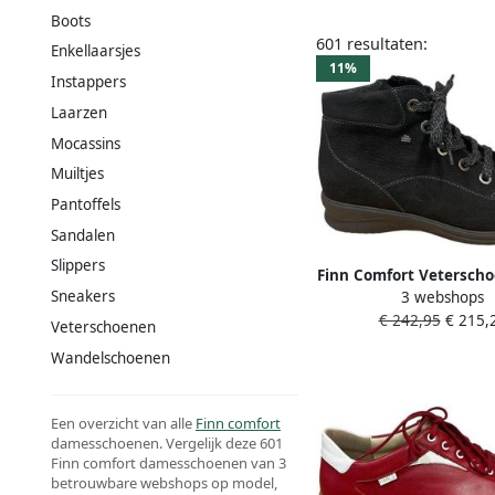
Boots
601 resultaten:
Enkellaarsjes
11%
Instappers
Laarzen
Mocassins
Muiltjes
Pantoffels
Sandalen
Slippers
Finn Comfort Vetersch
Sneakers
3 webshops
dames
€ 242,95
€ 215,
Veterschoenen
Wandelschoenen
Een overzicht van alle
Finn comfort
damesschoenen. Vergelijk deze 601
Finn comfort damesschoenen van 3
betrouwbare webshops op model,