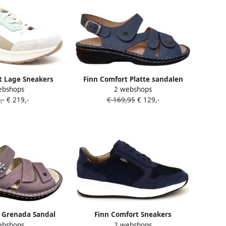
t Lage Sneakers
Finn Comfort Platte sandalen
ebshops
2 webshops
0903123
Gomera
,-
€ 219,-
€ 169,95
€ 129,-
 Grenada Sandal
Finn Comfort Sneakers
ebshops
2 webshops