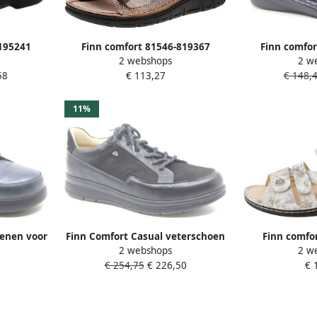
195241
Finn comfort 81546-819367
Finn comfor
2 webshops
2 w
l Blauw
Cayman-S Damesschoenen Koper
Grenada Dame
58
€ 113,27
€ 148,
11%
oenen voor
Finn Comfort Casual veterschoen
Finn comfo
2 webshops
2 w
voor dames
savanna off wh
€ 254,75
€ 226,50
€ 
w