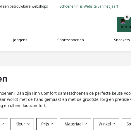
Alleen betrouwbare webshops
Schoenen.nl is Website van het Jaar!
Jongens
Sportschoenen
Sneakers
en
choenen? Dan zijn Finn Comfort damesschoenen de perfecte keuze voor 
 paar wordt met de hand gemaakt en met de grootste zorg en precisi
g en ultiem loopcomfort.
Kleur
Prijs
Materiaal
Winkel
S