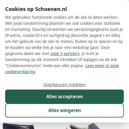
Schoenen.nl
Cookies op Schoenen.nl
We gebruiken functionele cookies om de site te laten werken.
Met jouw toestemming plaatsen we ook cookies voor statistiek
en marketing. Daarbij verwerken we persoonsgegevens zoals je
IP-adres, cookie-ID's en surfgedrag (bezochte pagina's en kliks)
om het gebruik van de site te meten, fouten op te sporen en bij
Wis filters
Alle filters
te houden via welke link je naar een webshop gaat. Deze
gegevens delen we met
onze 3 partners
. Je kunt je
Blauwe Fischer damesschoenen
toestemming op elk moment intrekken of wijzigen via de link
"Cookievoorkeuren" onderaan elke pagina.
Lees meer in onze
Meer lezen
cookieverklaring
.
Pantoffels
Regenlaarzen
Sandalen
Slippers
Sneakers
Voorkeuren instellen
Alles accepteren
Maat
Merk
1
Kleur
1
Prijs
Materiaal
Alles weigeren
8 resultaten: