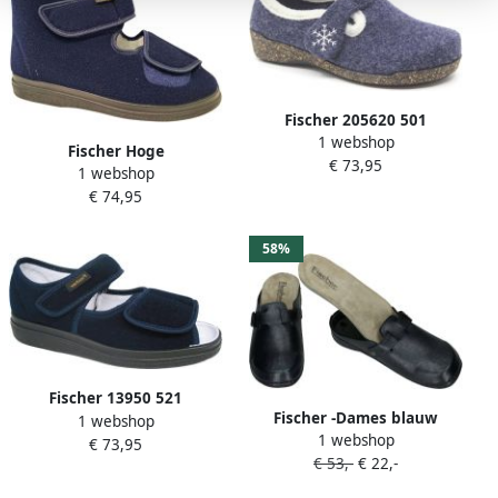
Fischer 205620 501
1 webshop
Jeansblauwe dames sloffen
Fischer Hoge
€ 73,95
met klittenband sluiting
1 webshop
Verbandpantoffels Unisex
€ 74,95
Blauw
58%
Fischer 13950 521
Fischer -Dames blauw
1 webshop
Verbandsandaal open teen
1 webshop
donker pantoffels
€ 73,95
Blauw
€ 53,-
€ 22,-