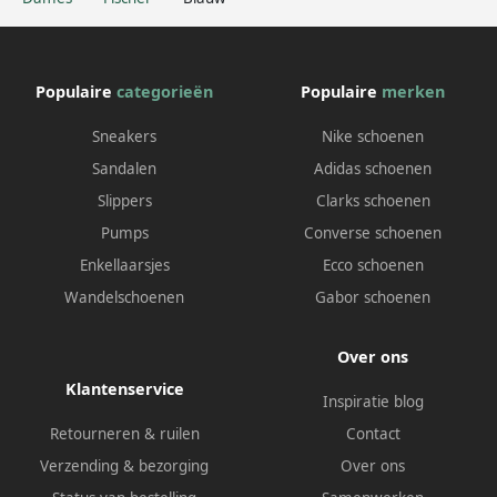
Populaire
categorieën
Populaire
merken
Sneakers
Nike schoenen
Sandalen
Adidas schoenen
Slippers
Clarks schoenen
Pumps
Converse schoenen
Enkellaarsjes
Ecco schoenen
Wandelschoenen
Gabor schoenen
Over ons
Klantenservice
Inspiratie blog
Retourneren & ruilen
Contact
Verzending & bezorging
Over ons