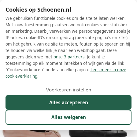
Schoenen.nl
Cookies op Schoenen.nl
We gebruiken functionele cookies om de site te laten werken.
Met jouw toestemming plaatsen we ook cookies voor statistiek
en marketing. Daarbij verwerken we persoonsgegevens zoals je
IP-adres, cookie-ID's en surfgedrag (bezochte pagina's en kliks)
om het gebruik van de site te meten, fouten op te sporen en bij
Wis filters
Alle filters
te houden via welke link je naar een webshop gaat. Deze
gegevens delen we met
onze 3 partners
. Je kunt je
Furla dames ballerinas
toestemming op elk moment intrekken of wijzigen via de link
"Cookievoorkeuren" onderaan elke pagina.
Lees meer in onze
Meer lezen
cookieverklaring
.
Maat
Merk
1
Kleur
Prijs
Materiaal
Voorkeuren instellen
15 resultaten:
Alles accepteren
6%
26%
Alles weigeren