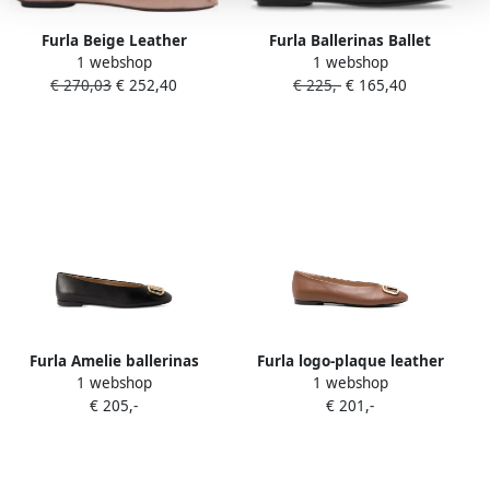
Furla Beige Leather
Furla Ballerinas Ballet
1 webshop
1 webshop
Ballerina Flats in bruin
Ballerina T.5 in zwart
€ 270,03
€ 252,40
€ 225,-
€ 165,40
Furla Amelie ballerinas
Furla logo-plaque leather
1 webshop
1 webshop
Zwart
ballet flats Bruin
€ 205,-
€ 201,-