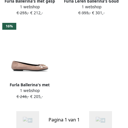
Furla Ballerina's met gesp
Furla Leren ballerina's Goud
1 webshop
1 webshop
Paars
€ 255,-
€ 212,-
€ 355,-
€ 301,-
16%
Furla Ballerina's met
1 webshop
logoplakkaat Roze
€ 246,-
€ 205,-
Pagina 1 van 1