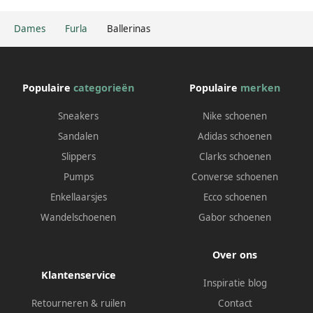
Dames
Furla
Ballerinas
Populaire
categorieën
Populaire
merken
Sneakers
Nike schoenen
Sandalen
Adidas schoenen
Slippers
Clarks schoenen
Pumps
Converse schoenen
Enkellaarsjes
Ecco schoenen
Wandelschoenen
Gabor schoenen
Over ons
Klantenservice
Inspiratie blog
Retourneren & ruilen
Contact