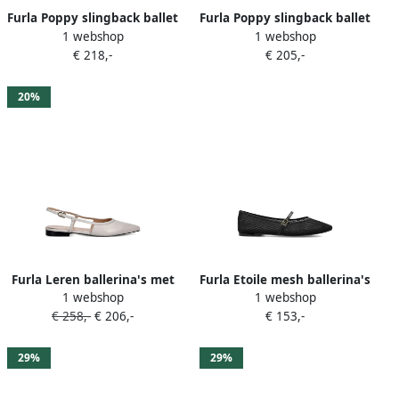
Furla Poppy slingback ballet
Furla Poppy slingback ballet
1 webshop
1 webshop
flats Zwart
flats Beige
€ 218,-
€ 205,-
20%
Furla Leren ballerina's met
Furla Etoile mesh ballerina's
1 webshop
1 webshop
puntige gesp Grijs
Zwart
€ 258,-
€ 206,-
€ 153,-
29%
29%