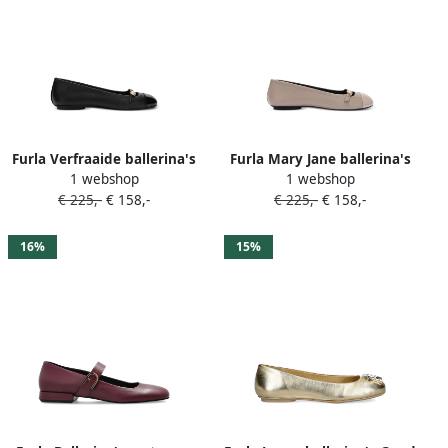
Furla Verfraaide ballerina's
Furla Mary Jane ballerina's
1 webshop
1 webshop
Zwart
met Sfera-detail Beige
€ 225,-
€ 158,-
€ 225,-
€ 158,-
16%
15%