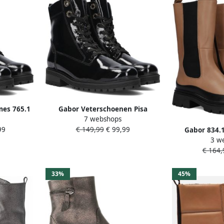
es 765.1
Gabor Veterschoenen Pisa
7 webshops
 Lakleer
blokhak veterschoen comfort
99
€ 149,99
€ 99,99
Gabor 834.1
schoen in breedte h
3 w
Enkellaarsj
€ 164,
33%
45%