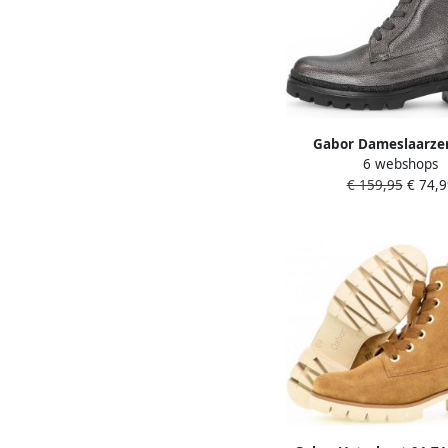
Gabor Dameslaarze
6 webshops
verschillende
€ 159,95
€ 74,9
weersomstandigh