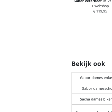
Gabor Veterboot 91.71
1 webshop
Lichtbruin Suè
€ 119,95
Bekijk ook
Gabor dames enke
Gabor damessch
Sacha dames biker