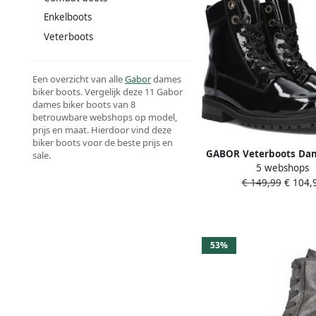
Enkelboots
Veterboots
Een overzicht van alle
Gabor
dames
biker boots. Vergelijk deze 11 Gabor
dames biker boots van 8
betrouwbare webshops op model,
prijs en maat. Hierdoor vind deze
biker boots voor de beste prijs en
GABOR Veterboots Dam
sale.
5 webshops
Maat: 40 5 Materiaal:
€ 149,99
€ 104,
Kleur: Zwart
53%