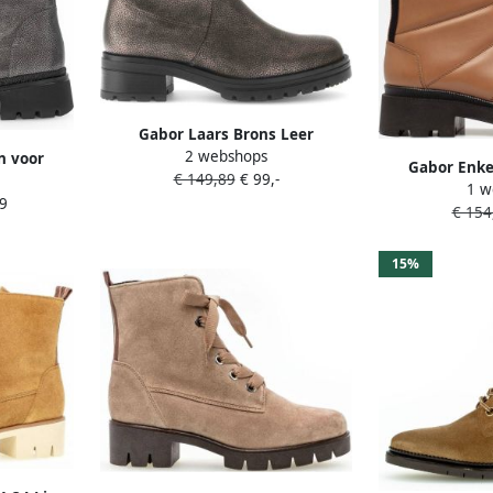
Gabor Laars Brons Leer
2 webshops
Profielzool Sierrits
n voor
Gabor Enkel
€ 149,89
€ 99,-
1 w
Synthet
9
eden
€ 154
15%