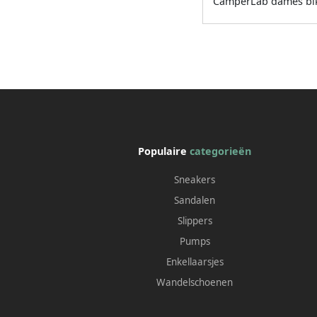
CamperLab dames bik
Populaire
categorieën
Sneakers
Sandalen
Slippers
Pumps
Enkellaarsjes
Wandelschoenen