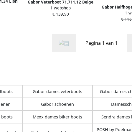
1.34 Lion
Gabor Veterboot 71.711.12 Beige
Gabor Halfhog
de
1 webshop
Suède
1 w
me
€ 139,90
€ 116
Pagina 1 van 1
lboots
Gabor dames veterboots
Gabor dames ch
oenen
Gabor schoenen
Damessch
 boots
Mexx dames biker boots
Sendra dames b
POSH by Poelman