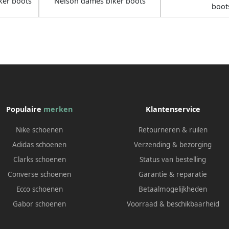
er boots
Nelson dames biker boots
boot
Populaire
merken
Klantenservice
Nike schoenen
Retourneren & ruilen
Adidas schoenen
Verzending & bezorging
Clarks schoenen
Status van bestelling
Converse schoenen
Garantie & reparatie
Ecco schoenen
Betaalmogelijkheden
Gabor schoenen
Voorraad & beschikbaarheid