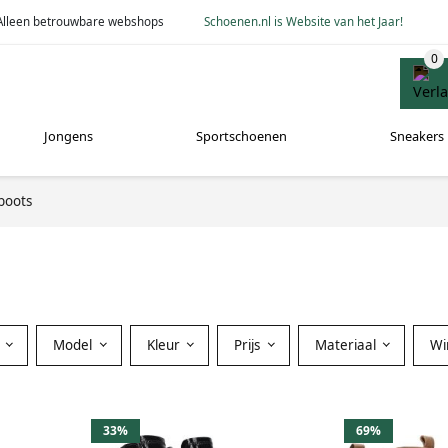
Alleen betrouwbare webshops
Schoenen.nl is Website van het Jaar!
Jongens
Sportschoenen
Sneakers
boots
Model
Kleur
Prijs
Materiaal
Wi
33%
69%