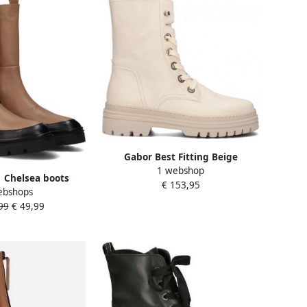
Gabor Best Fitting Beige
1 webshop
Veterboot Uitneembaar Voetbed
 Chelsea boots
€ 153,95
ebshops
es Dames Camel
99
€ 49,99