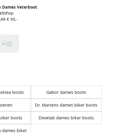
e Dames Veterboot
ebshop
t rits
,95
€ 99,-
elsea boots
Gabor dames boots
oenen
Dr. Martens dames biker boots
iker boots
Develab dames biker boots
 dames biker