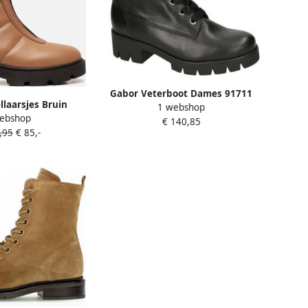
Gabor Veterboot Dames 91711
laarsjes Bruin
1 webshop
Zwart
ebshop
isch Dames
€ 140,85
,95
€ 85,-