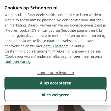
Schoenen.nl
Cookies op Schoenen.nl
We gebruiken functionele cookies om de site te laten werken.
Met jouw toestemming plaatsen we ook cookies voor statistiek
en marketing. Daarbij verwerken we persoonsgegevens zoals je
IP-adres, cookie-ID's en surfgedrag (bezochte pagina's en kliks)
om het gebruik van de site te meten, fouten op te sporen en bij
Wis filters
Alle filters
te houden via welke link je naar een webshop gaat. Deze
gegevens delen we met
onze 3 partners
. Je kunt je
Gioia dames boots
toestemming op elk moment intrekken of wijzigen via de link
"Cookievoorkeuren" onderaan elke pagina.
Lees meer in onze
Meer lezen
cookieverklaring
.
Maat
Merk
1
Kleur
Prijs
Materiaal
Voorkeuren instellen
27 resultaten:
Alles accepteren
Alles weigeren