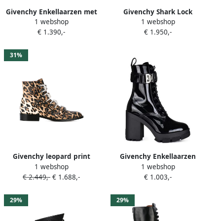
Givenchy Enkellaarzen met
Givenchy Shark Lock
1 webshop
1 webshop
strikdetail Zwart
kalfsleren laarzen Zwart
€ 1.390,-
€ 1.950,-
31%
Givenchy leopard print
Givenchy Enkellaarzen
1 webshop
1 webshop
boots Zwart
€ 2.449,-
€ 1.688,-
€ 1.003,-
29%
29%