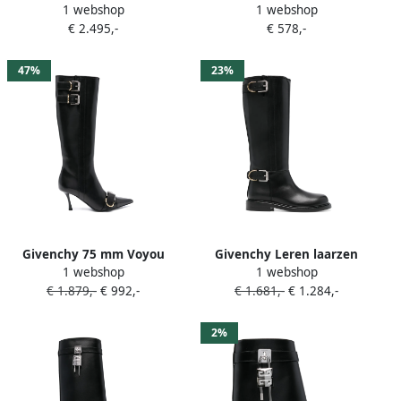
1 webshop
1 webshop
laarzen Zwart
bikerlaarzen met veters
€ 2.495,-
€ 578,-
Zwart
47%
23%
Givenchy 75 mm Voyou
Givenchy Leren laarzen
1 webshop
1 webshop
laarzen Zwart
Zwart
€ 1.879,-
€ 992,-
€ 1.681,-
€ 1.284,-
2%