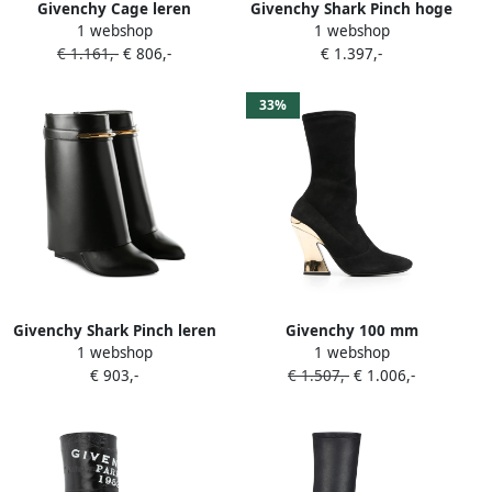
Givenchy Cage leren
Givenchy Shark Pinch hoge
1 webshop
1 webshop
enkellaarzen Zwart
laarzen Zwart
€ 1.161,-
€ 806,-
€ 1.397,-
33%
Givenchy Shark Pinch leren
Givenchy 100 mm
1 webshop
1 webshop
enkellaarzen Zwart
sculpturale laarzen Zwart
€ 903,-
€ 1.507,-
€ 1.006,-