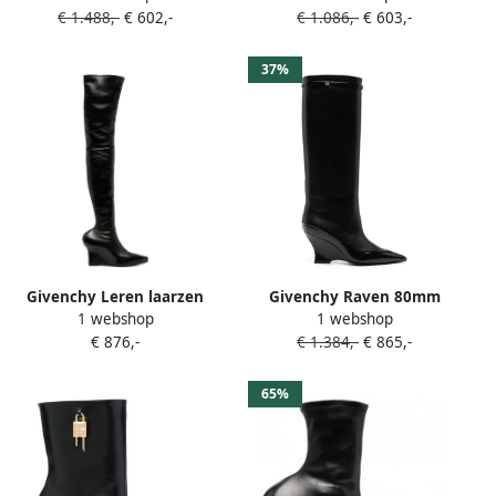
€ 1.488,-
€ 602,-
€ 1.086,-
€ 603,-
37%
Givenchy Leren laarzen
Givenchy Raven 80mm
1 webshop
1 webshop
Zwart
leren laarzen Zwart
€ 876,-
€ 1.384,-
€ 865,-
65%