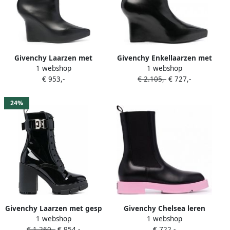
Givenchy Laarzen met
Givenchy Enkellaarzen met
1 webshop
1 webshop
sleehak Zwart
bewerkt detail Zwart
€ 953,-
€ 2.105,-
€ 727,-
24%
Givenchy Laarzen met gesp
Givenchy Chelsea leren
1 webshop
1 webshop
Zwart
laarzen Zwart
€ 1.260,-
€ 954,-
€ 722,-