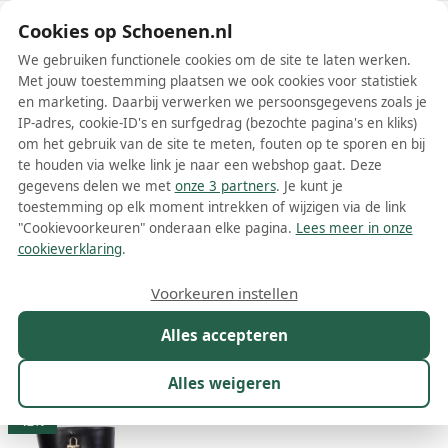
Schoenen.nl
Cookies op Schoenen.nl
We gebruiken functionele cookies om de site te laten werken.
Met jouw toestemming plaatsen we ook cookies voor statistiek
en marketing. Daarbij verwerken we persoonsgegevens zoals je
IP-adres, cookie-ID's en surfgedrag (bezochte pagina's en kliks)
om het gebruik van de site te meten, fouten op te sporen en bij
Wis filters
Alle filters
te houden via welke link je naar een webshop gaat. Deze
gegevens delen we met
onze 3 partners
. Je kunt je
Zwarte Givenchy dames laarzen
toestemming op elk moment intrekken of wijzigen via de link
"Cookievoorkeuren" onderaan elke pagina.
Lees meer in onze
Meer lezen
cookieverklaring
.
Hoge laarzen
Overknee laarzen
Voorkeuren instellen
Alles accepteren
Maat
Merk
1
Kleur
1
Prijs
Materiaal
Alles weigeren
28 resultaten:
42%