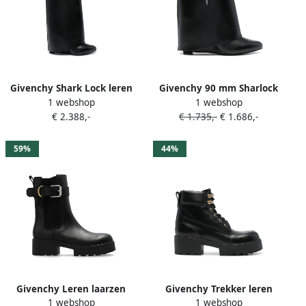
Givenchy Shark Lock leren
Givenchy 90 mm Sharlock
1 webshop
1 webshop
laarzen Zwart
enkellaarzen Zwart
€ 2.388,-
€ 1.735,-
€ 1.686,-
59%
44%
Givenchy Leren laarzen
Givenchy Trekker leren
1 webshop
1 webshop
Zwart
enkellaarzen Zwart