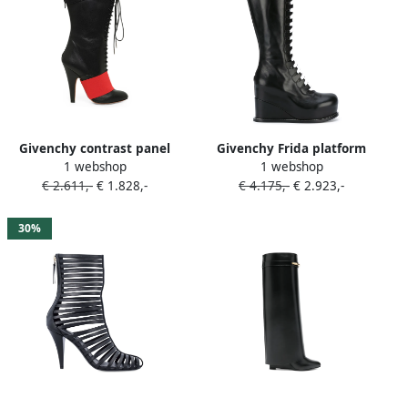
Givenchy contrast panel
Givenchy Frida platform
1 webshop
1 webshop
lace-up boots Zwart
boots Zwart
€ 2.611,-
€ 1.828,-
€ 4.175,-
€ 2.923,-
30%