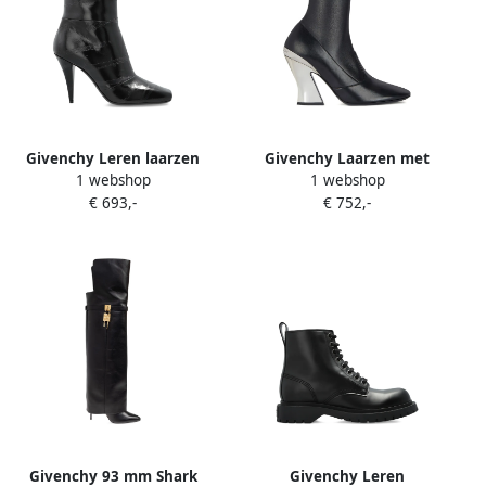
Givenchy Leren laarzen
Givenchy Laarzen met
1 webshop
1 webshop
Zwart
bewerkte hak Zwart
€ 693,-
€ 752,-
Givenchy 93 mm Shark
Givenchy Leren