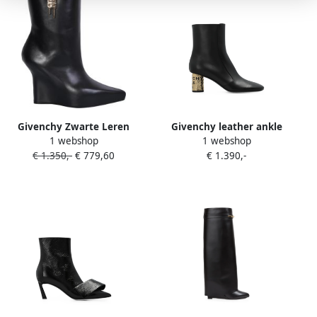
Givenchy Zwarte Leren
Givenchy leather ankle
1 webshop
1 webshop
Enkellaarzen Elegante Stijl
boots Zwart
€ 1.350,-
€ 779,60
€ 1.390,-
Black Dames