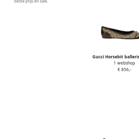
beste prijs en sale.
Gucci Horsebit baller
1 webshop
studs Beige
€ 856,-