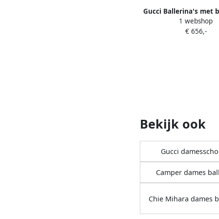
Gucci Ballerina's met 
1 webshop
print Beige
€ 656,-
Bekijk ook
Gucci damessch
Camper dames ball
Chie Mihara dames b