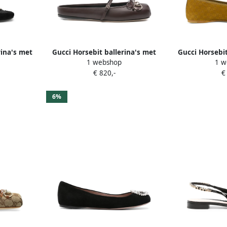
rina's met
Gucci Horsebit ballerina's met
Gucci Horsebit
1 webshop
1 w
bandje Bruin
€ 820,-
€
6%