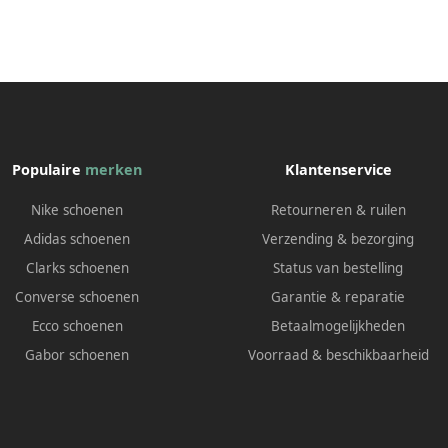
Populaire
merken
Klantenservice
Nike schoenen
Retourneren & ruilen
Adidas schoenen
Verzending & bezorging
Clarks schoenen
Status van bestelling
Converse schoenen
Garantie & reparatie
Ecco schoenen
Betaalmogelijkheden
Gabor schoenen
Voorraad & beschikbaarheid