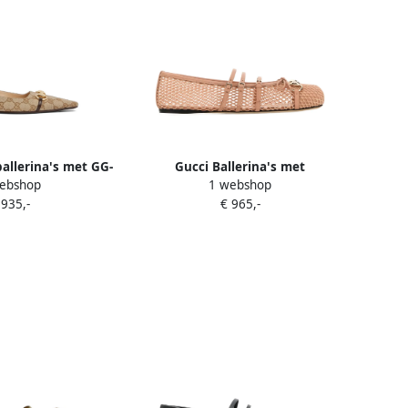
ballerina's met GG-
Gucci Ballerina's met
ebshop
1 webshop
sebit detail Beige
geperforeerde details Wit
 935,-
€ 965,-