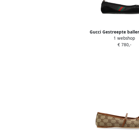
Gucci Gestreepte balle
1 webshop
strik Zwart
€ 780,-