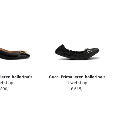
leren ballerina's
Gucci Prima leren ballerina's
ebshop
1 webshop
wart
Zwart
 890,-
€ 615,-