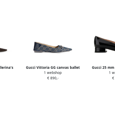
lerina's
Gucci Vittoria GG canvas ballet
Gucci 25 mm 
1 webshop
1 w
flats Blauw
Z
€ 890,-
€