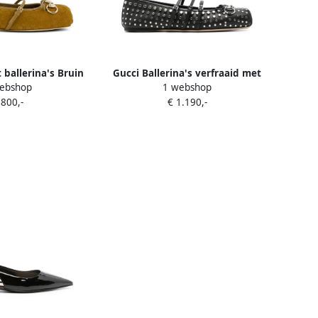
 ballerina's Bruin
Gucci Ballerina's verfraaid met
ebshop
1 webshop
studs Zwart
 800,-
€ 1.190,-