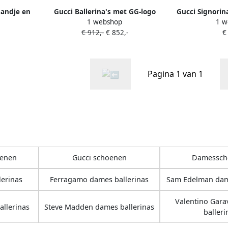
bandje en
Gucci Ballerina's met GG-logo
Gucci Signorin
1 webshop
1 w
Zwart
€ 912,-
€ 852,-
€
Pagina 1 van 1
oenen
Gucci schoenen
Damessch
erinas
Ferragamo dames ballerinas
Sam Edelman dam
Valentino Gara
allerinas
Steve Madden dames ballerinas
balleri