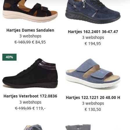
Hartjes Dames Sandalen
Hartjes 162.2401 36-47.47
3 webshops
Pop Sandale Dunkelblau
3 webshops
dames veterschoenen
€ 169,99
€ 84,95
Donkerblauw
€ 194,95
sportief (6) blauw
40%
Hartjes Veterboot 172.0836
Hartjes 122.1221 20 48.00 H
3 webshops
21 47.13 Donkerblauw
3 webshops
Slippers Blauw Nubuck
€ 199,95
€ 119,-
Wijdte G
€ 130,50
Dames Breedtemaat H
100% Chroomvrij Blauw