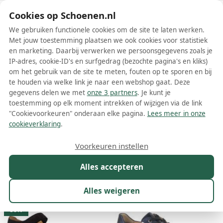
Schoenen.nl
Cookies op Schoenen.nl
We gebruiken functionele cookies om de site te laten werken.
Met jouw toestemming plaatsen we ook cookies voor statistiek
en marketing. Daarbij verwerken we persoonsgegevens zoals je
IP-adres, cookie-ID's en surfgedrag (bezochte pagina's en kliks)
om het gebruik van de site te meten, fouten op te sporen en bij
Wis filters
Alle filters
te houden via welke link je naar een webshop gaat. Deze
gegevens delen we met
onze 3 partners
. Je kunt je
Blauwe Hartjes damesschoenen
toestemming op elk moment intrekken of wijzigen via de link
"Cookievoorkeuren" onderaan elke pagina.
Lees meer in onze
Meer lezen
cookieverklaring
.
Ballerinas
Boots
Enkellaarsjes
Instappers
Laarzen
M
Voorkeuren instellen
Alles accepteren
Maat
Merk
1
Kleur
1
Prijs
Materiaal
Alles weigeren
137 resultaten:
50%