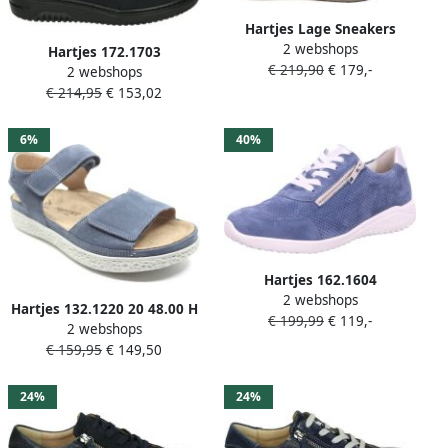
Hartjes Lage Sneakers
2 webshops
Diabetik
Hartjes 172.1703
€ 219,90
€ 179,-
2 webshops
20~~~~~~~~~~~~~~~~~~~
€ 214,95
€ 153,02
Hoge
sneakersVeterlaarzenDames
veterschoenenDames
6%
40%
sneakersHalf-hoge
schoenen Blauw
Hartjes 162.1604
2 webshops
99~~~~~~~~~~~~~~~~~~~
Hartjes 132.1220 20 48.00 H
€ 199,99
€ 119,-
Lage sneakersDames
2 webshops
Sandalen Blauw Nubuck
sneakers Blauw
€ 159,95
€ 149,50
Dames Breedte H 100%
Chroomvrij Blauw
24%
24%