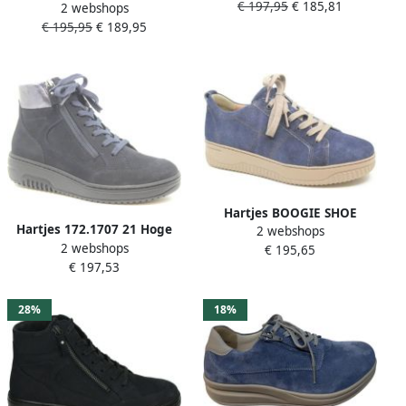
€ 197,95
€ 185,81
2 webshops
G½
€ 195,95
€ 189,95
Hartjes BOOGIE SHOE
Hartjes 172.1707 21 Hoge
2 webshops
162.1955\40 65.00
2 webshops
sneakersDames
€ 195,65
Jeansblauw dames sneaker
€ 197,53
veterschoenenDames
wijdte H
sneakersHalf-hoge
schoenenVeterlaarzen
28%
18%
Blauw