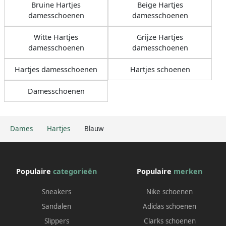
Bruine Hartjes
Beige Hartjes
damesschoenen
damesschoenen
Witte Hartjes
Grijze Hartjes
damesschoenen
damesschoenen
Hartjes damesschoenen
Hartjes schoenen
Damesschoenen
Dames
Hartjes
Blauw
Populaire
categorieën
Populaire
merken
Sneakers
Nike schoenen
Sandalen
Adidas schoenen
Slippers
Clarks schoenen