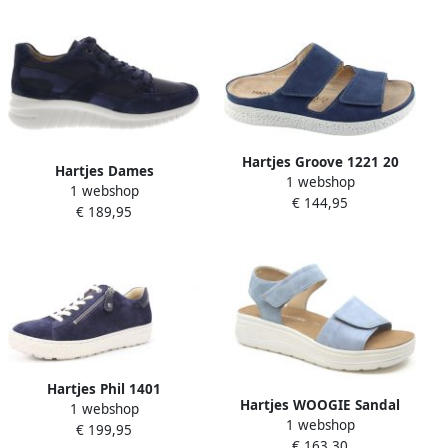
Hartjes Groove 1221 20
Hartjes Dames
1 webshop
Slippers blauw nubuck
1 webshop
Veterschoenen Wave Shoe
€ 144,95
suede
€ 189,95
Dunkelblau Donkerblauw
Hartjes Phil 1401
Hartjes WOOGIE Sandal
1 webshop
1 webshop
Wijdte H
€ 199,95
€ 163,30