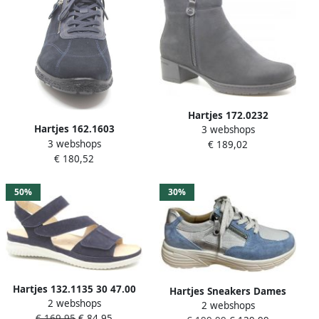
Hartjes 172.0232
Hartjes 162.1603
3 webshops
99~~~~~~~~~~~~~~~~~~~
3 webshops
99~~~~~~~~~~~~~~~~~~~
€ 189,02
Laarsjes Blauw
€ 180,52
Dames veterschoenen
Blauw
50%
30%
Hartjes 132.1135 30 47.00
Hartjes Sneakers Dames
2 webshops
Sandalen Blauw Suede
2 webshops
Blauw
€ 169,95
€ 84,95