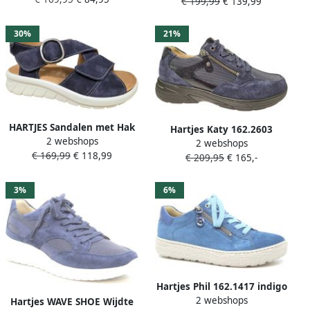
Dames Breedtemaat G
€ 199,99
€ 139,99
Blauw
30%
21%
HARTJES Sandalen met Hak
Hartjes Katy 162.2603
2 webshops
Dames Calypso Maat: 39
2 webshops
dunkelblau donkerblauw
€ 169,99
€ 118,99
Materiaal: Suède Kleur:
€ 209,95
€ 165,-
Blauw
3%
6%
Hartjes Phil 162.1417 indigo
2 webshops
Blauw
Hartjes WAVE SHOE Wijdte