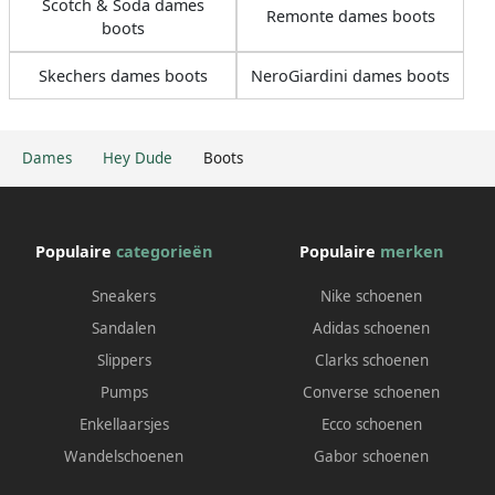
Scotch & Soda dames
Remonte dames boots
boots
Skechers dames boots
NeroGiardini dames boots
Dames
Hey Dude
Boots
Populaire
categorieën
Populaire
merken
Sneakers
Nike schoenen
Sandalen
Adidas schoenen
Slippers
Clarks schoenen
Pumps
Converse schoenen
Enkellaarsjes
Ecco schoenen
Wandelschoenen
Gabor schoenen