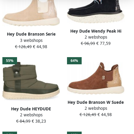
Hey Dude Wendy Peak Hi
Hey Dude Branson Serie
2 webshops
Suede Dames Botten Zwart
3 webshops
Suède Enkellaarsjes
€ 96,99
€ 77,59
Zams
€ 126,49
€ 44,98
Comfortabel Zand Slang
55%
64%
Hey Dude Branson W Suede
2 webshops
Bootschoenen Zamszowa
Hey Dude HEYDUDE
€ 126,49
€ 44,98
Cholewka Elegante Chelsea
2 webshops
Camden Cuff Nylon Quilt
Design Waterafstotende
€ 84,99
€ 38,23
Dames Boots Donkergroen
Bovenkant
Waterafstotend