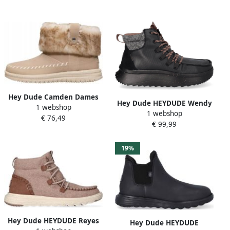
Fold Blush
Hey Dude Camden Dames
Hey Dude HEYDUDE Wendy
1 webshop
Enkellaarzen Blush
1 webshop
Peak Apres Coated Canvas
€ 76,49
Synthetisch Suède Flex &
€ 99,99
Dames Boots Black Black
Fold
19%
Hey Dude HEYDUDE Reyes
Hey Dude HEYDUDE