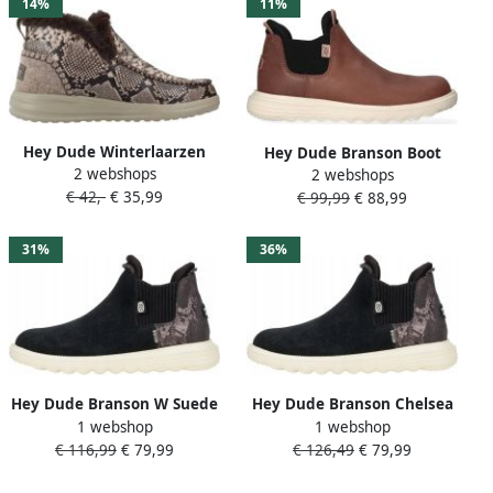
Lichtgewicht
14%
11%
Hey Dude Winterlaarzen
Hey Dude Branson Boot
2 webshops
Multicolor Dames
2 webshops
Craft Leather Coffee
€ 42,-
€ 35,99
€ 99,99
€ 88,99
Wandelschoenen Dames
31%
36%
Hey Dude Branson W Suede
Hey Dude Branson Chelsea
1 webshop
1 webshop
Novelty Chelsea
Laarzen Zwart Slang Suède
€ 116,99
€ 79,99
€ 126,49
€ 79,99
Enkellaarzen Zwart Slang
Dames
Comfortabele Pasvorm