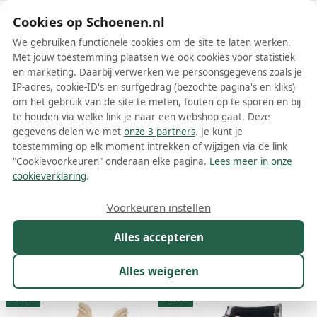
Schoenen.nl
Cookies op Schoenen.nl
We gebruiken functionele cookies om de site te laten werken.
Met jouw toestemming plaatsen we ook cookies voor statistiek
en marketing. Daarbij verwerken we persoonsgegevens zoals je
IP-adres, cookie-ID's en surfgedrag (bezochte pagina's en kliks)
om het gebruik van de site te meten, fouten op te sporen en bij
Wis filters
Alle filters
te houden via welke link je naar een webshop gaat. Deze
gegevens delen we met
onze 3 partners
. Je kunt je
Hey Dude dames boots
toestemming op elk moment intrekken of wijzigen via de link
"Cookievoorkeuren" onderaan elke pagina.
Lees meer in onze
Meer lezen
cookieverklaring
.
Chelsea boots
Enkelboots
Voorkeuren instellen
Alles accepteren
Maat
Merk
1
Kleur
Prijs
Winkel
Sor
Alles weigeren
19 resultaten:
64%
20%