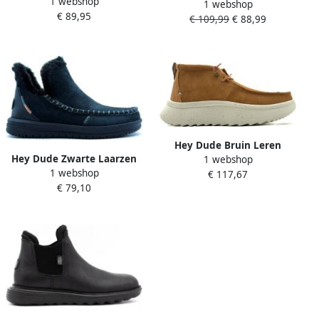
1 webshop
Wool Dames Boots Mauve
1 webshop
Branson Craft Leather
€ 89,95
€ 109,99
€ 88,99
Dames Boots Black Black
Hey Dude Bruin Leren
Hey Dude Zwarte Laarzen
1 webshop
Platte Schoenen Brown
1 webshop
Camden Collectie 2024 2025
€ 117,67
Dames
€ 79,10
Black Dames