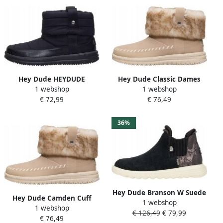
Hey Dude HEYDUDE
Hey Dude Classic Dames
1 webshop
1 webshop
Camden Cuff Nylon Quilt
Boot Blush Flex & Fold Easy-
€ 72,99
€ 76,49
Dames Laarzen
on
Enkellaarzen Zwart
Waterafstotend
36%
Lichtgewicht
Hey Dude Branson W Suede
Hey Dude Camden Cuff
1 webshop
Novelty Chelsea Laarzen
1 webshop
Classic Cozy Dames Boots
€ 126,49
€ 79,99
Zwart Slangenprint
€ 76,49
Synthetische Vacht Flex &